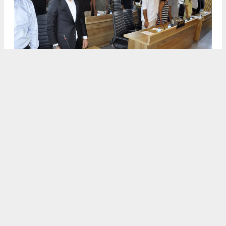
DİDİM BELEDİYESİ AĞUSTOS AYI MECLİS TOPLANTISINA
HALKÇI BAŞKAN GENÇAY DAMGASI
5
/5