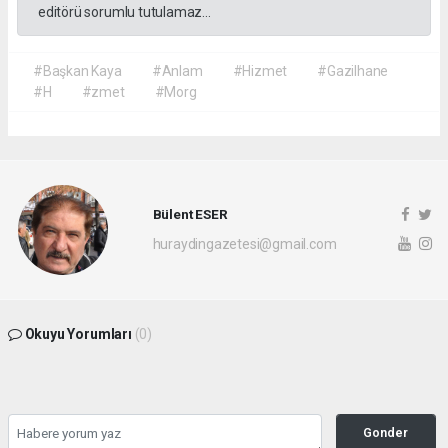
editörü sorumlu tutulamaz...
#Başkan Kaya
#Anlam
#Hizmet
#Gazilhane
#H
#zmet
#Morg
Bülent ESER
huraydingazetesi@gmail.com
Okuyu Yorumları
(0)
Gonder