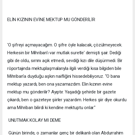
ELİN KIZININ EVİNE MEKTUP MU GÖNDERİLİR
'O şifreyi açmayacağım. O şifre öyle kalacak, çözülmeyecek.
Herkesin bir Mihriban'ı var mutlak suretle' demişti şair. Dediği
gibi de oldu, sırrını açık etmedi, sevdiği kızı dile düşürmedi. Bir
röportajında mektuplaşmalarıyla ilgili verdiği kısa bilgiden bile
Mihriban'a duyduğu aşkın naifliğini hissedebiliyoruz. "O bana
mektup yazardı, ben ona yazamazdım. Elin kızının evine
mektup mu gönderilir? Ayıptır. Yaşadığı şehirde bir gazete
çıkardı, ben o gazeteye şiirler yazardım. Herkes şiir diye okurdu
ama Mihriban bilirdi ki kendine mektuptu onlar."
UNUTMAK KOLAY MI DEME
Günün birinde, o zamanlar genç bir delikanlı olan Abdurrahim