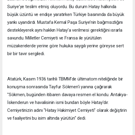
Suriye'ye teslim etmiş oluyordu. Bu durum Hatay halkında
büyük üzüntü ve endişe yaratırken Türkiye basınında da büyük
yankı uyandırdı. Mustafa Kemal Paşa Suriye’nin bağımsızlığını
destekleyerek aynı hakkın Hatay’a verilmesi gerektiğini ısrarla
savundu. Milletler Cemiyeti ve Fransa ile yürütülen
müzakerelerde yerine göre hukuka saygılı yerine göreyse sert
bir bir tavır sergiledi.
Atatürk, Kasım 1936 tarihli TBMM'de ültimatom niteliğinde bir
konuşma sonrasında Tayfur Sökmen'i yanına çağırarak
"Sökmen, bugünden itibaren davaya resmen el kondu. Antakya-
İskenderun ve havalisinin ismi bundan böyle Hatay'dır.
Cemiyetinizin adını "Hatay Hakimiyet Cemiyeti" olarak değiştirin
ve faaliyetini bu isim altında yürütün" dedi.