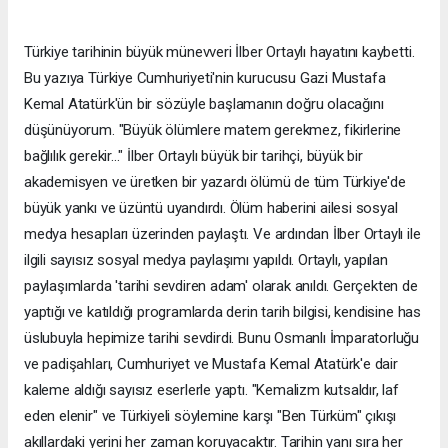
Türkiye tarihinin büyük münevveri İlber Ortaylı hayatını kaybetti.
Bu yazıya Türkiye Cumhuriyeti'nin kurucusu Gazi Mustafa
Kemal Atatürk'ün bir sözüyle başlamanın doğru olacağını
düşünüyorum. "Büyük ölümlere matem gerekmez, fikirlerine
bağlılık gerekir..." İlber Ortaylı büyük bir tarihçi, büyük bir
akademisyen ve üretken bir yazardı ölümü de tüm Türkiye'de
büyük yankı ve üzüntü uyandırdı. Ölüm haberini ailesi sosyal
medya hesapları üzerinden paylaştı. Ve ardından İlber Ortaylı ile
ilgili sayısız sosyal medya paylaşımı yapıldı. Ortaylı, yapılan
paylaşımlarda 'tarihi sevdiren adam' olarak anıldı. Gerçekten de
yaptığı ve katıldığı programlarda derin tarih bilgisi, kendisine has
üslubuyla hepimize tarihi sevdirdi. Bunu Osmanlı İmparatorluğu
ve padişahları, Cumhuriyet ve Mustafa Kemal Atatürk'e dair
kaleme aldığı sayısız eserlerle yaptı. "Kemalizm kutsaldır, laf
eden elenir" ve Türkiyeli söylemine karşı "Ben Türküm" çıkışı
akıllardaki yerini her zaman koruyacaktır. Tarihin yanı sıra her