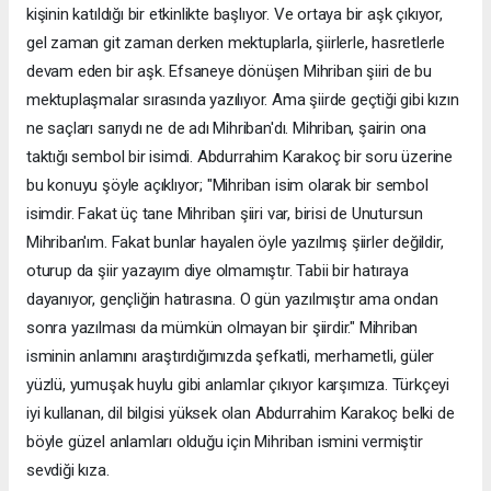
kişinin katıldığı bir etkinlikte başlıyor. Ve ortaya bir aşk çıkıyor,
gel zaman git zaman derken mektuplarla, şiirlerle, hasretlerle
devam eden bir aşk. Efsaneye dönüşen Mihriban şiiri de bu
mektuplaşmalar sırasında yazılıyor. Ama şiirde geçtiği gibi kızın
ne saçları sarıydı ne de adı Mihriban'dı. Mihriban, şairin ona
taktığı sembol bir isimdi. Abdurrahim Karakoç bir soru üzerine
bu konuyu şöyle açıklıyor; "Mihriban isim olarak bir sembol
isimdir. Fakat üç tane Mihriban şiiri var, birisi de Unutursun
Mihriban'ım. Fakat bunlar hayalen öyle yazılmış şiirler değildir,
oturup da şiir yazayım diye olmamıştır. Tabii bir hatıraya
dayanıyor, gençliğin hatırasına. O gün yazılmıştır ama ondan
sonra yazılması da mümkün olmayan bir şiirdir." Mihriban
isminin anlamını araştırdığımızda şefkatli, merhametli, güler
yüzlü, yumuşak huylu gibi anlamlar çıkıyor karşımıza. Türkçeyi
iyi kullanan, dil bilgisi yüksek olan Abdurrahim Karakoç belki de
böyle güzel anlamları olduğu için Mihriban ismini vermiştir
sevdiği kıza.