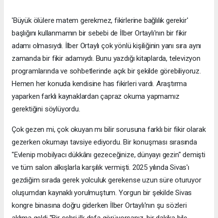
'Büyük ölülere matem gerekmez, fikirlerine bağlılık gerekir'
başlığını kullanmamın bir sebebi de İlber Ortaylı'nın bir fikir
adamı olmasıydı. İlber Ortaylı çok yönlü kişiliğinin yanı sıra aynı
zamanda bir fikir adamıydı. Bunu yazdığı kitaplarda, televizyon
programlarında ve sohbetlerinde açık bir şekilde görebiliyoruz.
Hemen her konuda kendisine has fikirleri vardı. Araştırma
yaparken farklı kaynaklardan çapraz okuma yapmamız
gerektiğini söylüyordu.
Çok gezen mi, çok okuyan mı bilir sorusuna farklı bir fikir olarak
gezerken okumayı tavsiye ediyordu. Bir konuşması sırasında
"Evlenip mobilyacı dükkânı gezeceğinize, dünyayı gezin" demişti
ve tüm salon alkışlarla karşılık vermişti. 2025 yılında Sivas'ı
gezdiğim sırada gerek yolculuk gerekense uzun süre oturuyor
oluşumdan kaynaklı yorulmuştum. Yorgun bir şekilde Sivas
kongre binasına doğru giderken İlber Ortaylı'nın şu sözleri
aklıma geldi "Bir şehri ilk defa görüyorsanız, bir dakika bile