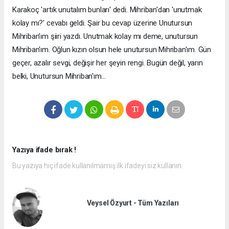
Karakoç 'artık unutalım bunları' dedi. Mihriban'dan 'unutmak
kolay mı?' cevabı geldi. Şair bu cevap üzerine Unutursun
Mihriban’ım şiiri yazdı. Unutmak kolay mı deme, unutursun
Mihriban'ım. Oğlun kızın olsun hele unutursun Mihriban'ım. Gün
geçer, azalır sevgi, değişir her şeyin rengi. Bugün değil, yarın
belki, Unutursun Mihriban'ım...
Yazıya ifade bırak !
Bu yazıya hiç ifade kullanılmamış ilk ifadeyi siz kullanın.
Veysel Özyurt - Tüm Yazıları