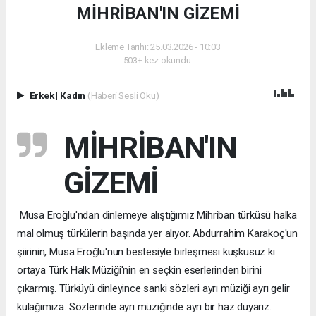
MİHRİBAN'IN GİZEMİ
Ekleme Tarihi: 25.03.2026 - 10:03
503+ kez okundu.
Erkek
|
Kadın
(Haberi Sesli Oku)
MİHRİBAN'IN
GİZEMİ
Musa Eroğlu'ndan dinlemeye alıştığımız Mihriban türküsü halka
mal olmuş türkülerin başında yer alıyor. Abdurrahim Karakoç'un
şiirinin, Musa Eroğlu'nun bestesiyle birleşmesi kuşkusuz ki
ortaya Türk Halk Müziği'nin en seçkin eserlerinden birini
çıkarmış. Türküyü dinleyince sanki sözleri ayrı müziği ayrı gelir
kulağımıza. Sözlerinde ayrı müziğinde ayrı bir haz duyarız.