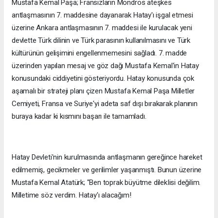
Mustafa Kemal Paşa; Fransızların Mondros ateşkes
antlaşmasının 7. maddesine dayanarak Hatay'ı işgal etmesi
üzerine Ankara antlaşmasının 7. maddesi ile kurulacak yeni
devlette Türk dilinin ve Türk parasının kullanılmasını ve Türk
kültürünün gelişimini engellenmemesini sağladı. 7. madde
üzerinden yapılan mesaj ve göz dağı Mustafa Kemal'in Hatay
konusundaki ciddiyetini gösteriyordu. Hatay konusunda çok
aşamalı bir strateji planı çizen Mustafa Kemal Paşa Milletler
Cemiyeti, Fransa ve Suriye'yi adeta saf dışı bırakarak planının
buraya kadar ki kısmını başarı ile tamamladı.
Hatay Devleti'nin kurulmasında antlaşmanın gereğince hareket
edilmemiş, gecikmeler ve gerilimler yaşanmıştı. Bunun üzerine
Mustafa Kemal Atatürk; "Ben toprak büyütme dilekIisi değilim.
Milletime söz verdim. Hatay'ı alacağım!