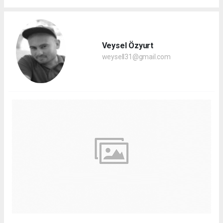
Veysel Özyurt
weysell31@gmail.com