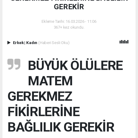
GEREKİR
Ekleme Tarihi: 16.03.2026 - 11:06
367+ kez okundu.
Erkek
|
Kadın
(Haberi Sesli Oku)
BÜYÜK ÖLÜLERE
MATEM
GEREKMEZ
FİKİRLERİNE
BAĞLILIK GEREKİR