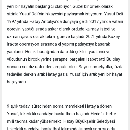
yeni bir hayatın başlangıcı olabiliyor. Güzel bir örnek olarak
sizinle Yusuf Deli'nin hikayesini paylaşmak istiyorum. Yusuf Deli
1997 yılında Hatay Antakya'da dünyaya geldi. 2017 yılında vatani
görevini yaptığı sırada asker olarak orduda kalmayı istedi ve
uzman çavuş olarak tekrar göreve başladı. 2021 yılında Kuzey
Irak'ta operasyon sırasında el yapımı patlayıcıya basarak
yaralandı. Her iki bacağından da ciddi şekilde yaralandı ve
vücudunun birçok yerine şarapnel parçaları isabet etti. Bu olay
sonucu sol diz üstünden ampute oldu. Sayısız ameliyatlar, fizik
tedaviler derken artık Hatay gazisi Yusuf için artık yeni bir hayat
başlıyordu.
9 aylık tedavi sürecinden sonra memleketi Hatay'a dönen
Yusuf, tekerlekli sandalye basketbola başladı. Hedef elbette
milli takıma kadar yükselmekti. Hatay Büyükşehir Belediyesi
tekerlekli sandalye basketbol takımında lisanslı sporcu oldu.