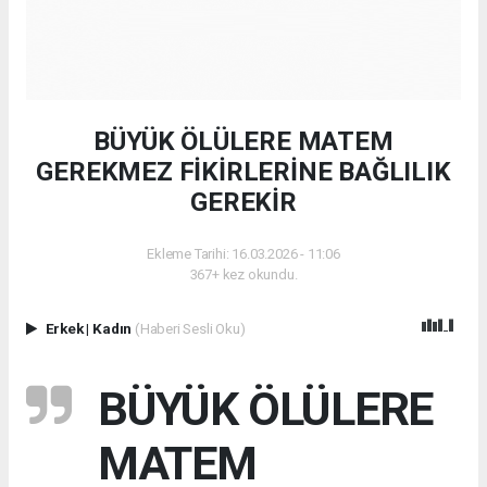
BÜYÜK ÖLÜLERE MATEM
GEREKMEZ FİKİRLERİNE BAĞLILIK
GEREKİR
Ekleme Tarihi: 16.03.2026 - 11:06
367+ kez okundu.
Erkek
|
Kadın
(Haberi Sesli Oku)
BÜYÜK ÖLÜLERE
MATEM