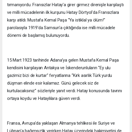
tırmanıyordu. Fransızlar Hatay'a girer girmez direnişle karşılaştı
ve milli mücadelenin ilk kurşunu Hatay Dörtyol'da Fransızlara
karşı atıldı. Mustafa Kemal Paşa "Ya istiklal ya ölüm!"
parolasıyla 1919'da Samsun'a çıktığında ise milli mücadele
dönemi de başlamış bulunuyordu.
15 Mart 1923 tarihinde Adana’ya gelen Mustafa Kemal Paşa
kendisini karşılayan Antakya ve İskenderunluların "Ey ulu
gazimiz bizi de kurtar" feryatlarına “Kırk asırlık Türk yurdu
düşman elinde esir kalamaz. Günü gelecek siz de
kurtulacaksınız” sözleriyle yanıt verdi. Hatay konusunda tavrını
ortaya koydu ve Hataylılara güven verdi.
Fransa, Avrupa'da yaklaşan Almanya tehlikesi ile Suriye ve
Lübnan'a bağımsızlık verirken Hatay üzerindeki hakimiyetini de