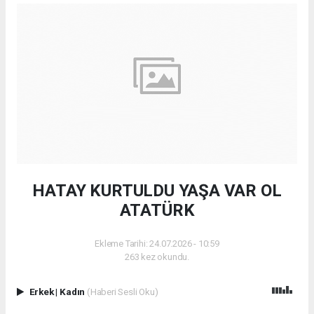
HATAY KURTULDU YAŞA VAR OL
ATATÜRK
Ekleme Tarihi: 24.07.2026 - 10:59
263 kez okundu.
Erkek
|
Kadın
(Haberi Sesli Oku)