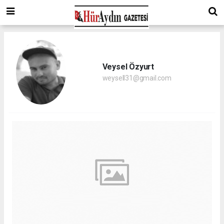
Veysel Özyurt
weysell31@gmail.com