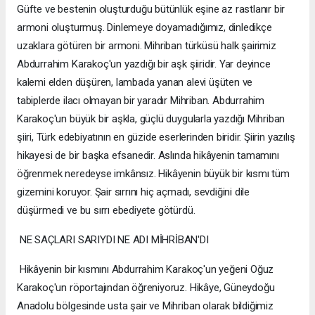
Güfte ve bestenin oluşturduğu bütünlük eşine az rastlanır bir
armoni oluşturmuş. Dinlemeye doyamadığımız, dinledikçe
uzaklara götüren bir armoni. Mihriban türküsü halk şairimiz
Abdurrahim Karakoç'un yazdığı bir aşk şiiridir. Yar deyince
kalemi elden düşüren, lambada yanan alevi üşüten ve
tabiplerde ilacı olmayan bir yaradır Mihriban. Abdurrahim
Karakoç'un büyük bir aşkla, güçlü duygularla yazdığı Mihriban
şiiri, Türk edebiyatının en güzide eserlerinden biridir. Şiirin yazılış
hikayesi de bir başka efsanedir. Aslında hikâyenin tamamını
öğrenmek neredeyse imkânsız. Hikâyenin büyük bir kısmı tüm
gizemini koruyor. Şair sırrını hiç açmadı, sevdiğini dile
düşürmedi ve bu sırrı ebediyete götürdü.
NE SAÇLARI SARIYDI NE ADI MİHRİBAN'DI
Hikâyenin bir kısmını Abdurrahim Karakoç'un yeğeni Oğuz
Karakoç'un röportajından öğreniyoruz. Hikâye, Güneydoğu
Anadolu bölgesinde usta şair ve Mihriban olarak bildiğimiz