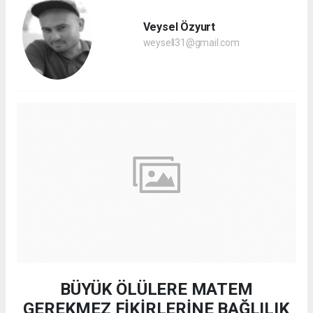
Veysel Özyurt
weysell31@gmail.com
BÜYÜK ÖLÜLERE MATEM
GEREKMEZ FİKİRLERİNE BAĞLILIK