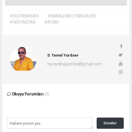
#SULTANHİSAR
#RAMAZAN ETKİNLİKLERİ
#HERYAŞTAN
#AYDIN
D. Temel Yurdaer
huraydingazetesi@gmail.com
Okuyu Yorumları
(0)
Gonder