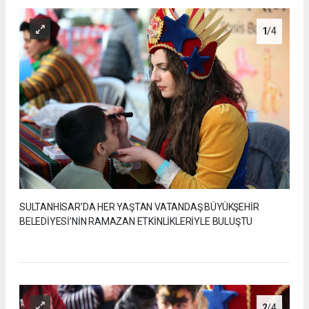
1
/4
SULTANHİSAR’DA HER YAŞTAN VATANDAŞ BÜYÜKŞEHİR
BELEDİYESİ’NİN RAMAZAN ETKİNLİKLERİYLE BULUŞTU
2
/4