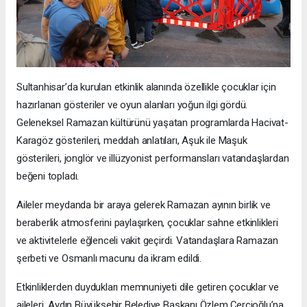
Sultanhisar’da kurulan etkinlik alanında özellikle çocuklar için
hazırlanan gösteriler ve oyun alanları yoğun ilgi gördü.
Geleneksel Ramazan kültürünü yaşatan programlarda Hacivat-
Karagöz gösterileri, meddah anlatıları, Aşuk ile Maşuk
gösterileri, jonglör ve illüzyonist performansları vatandaşlardan
beğeni topladı.
Aileler meydanda bir araya gelerek Ramazan ayının birlik ve
beraberlik atmosferini paylaşırken, çocuklar sahne etkinlikleri
ve aktivitelerle eğlenceli vakit geçirdi. Vatandaşlara Ramazan
şerbeti ve Osmanlı macunu da ikram edildi.
Etkinliklerden duydukları memnuniyeti dile getiren çocuklar ve
aileleri, Aydın Büyükşehir Belediye Başkanı Özlem Çerçioğlu’na