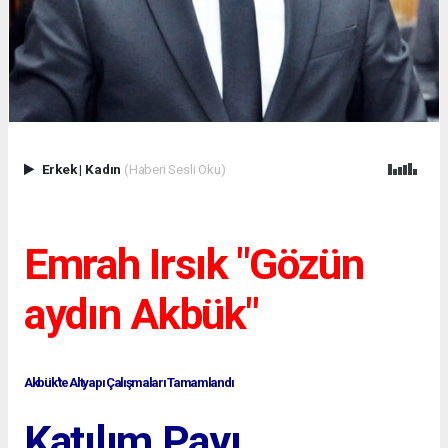
Erkek
|
Kadın
(Haberi Sesli Oku)
Emrah Irsık "Gözün
aydın Akbük"
Akbük'te Altyapı Çalışmaları Tamamlandı
Katılım Payı