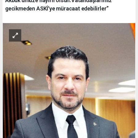
Akbük'ümüze hayırlı olsun.Vatandaşlarımız
gecikmeden ASKİ'ye müracaat edebilirler”