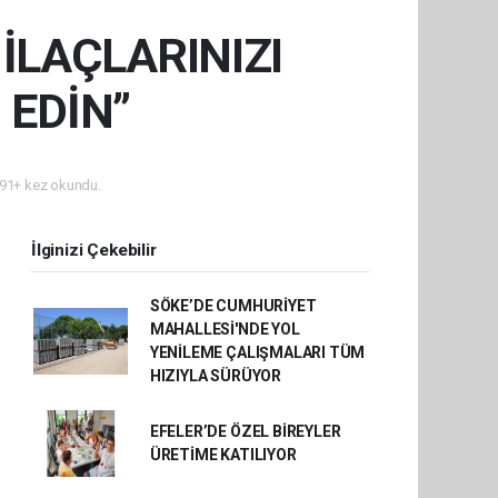
 İLAÇLARINIZI
 EDİN”
91+ kez okundu.
İlginizi Çekebilir
SÖKE’DE CUMHURİYET
MAHALLESİ'NDE YOL
YENİLEME ÇALIŞMALARI TÜM
HIZIYLA SÜRÜYOR
EFELER’DE ÖZEL BİREYLER
ÜRETİME KATILIYOR