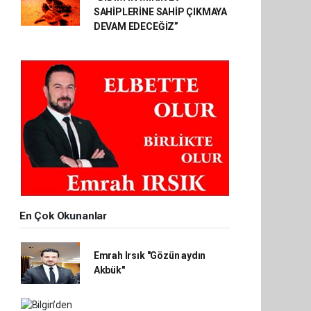
SAHİPLERİNE SAHİP ÇIKMAYA
DEVAM EDECEĞİZ”
En Çok Okunanlar
Emrah Irsık "Gözün aydın
Akbük"