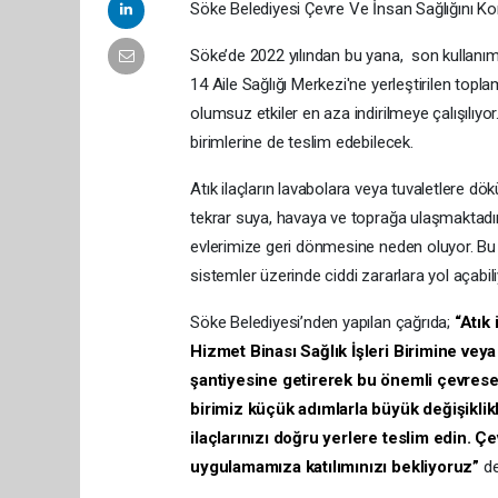
Söke Belediyesi Çevre Ve İnsan Sağlığını Kor
Söke’de 2022 yılından bu yana, son kullanım t
14 Aile Sağlığı Merkezi'ne yerleştirilen toplam
olumsuz etkiler en aza indirilmeye çalışılıyor.
birimlerine de teslim edebilecek.
Atık ilaçların lavabolara veya tuvaletlere d
tekrar suya, havaya ve toprağa ulaşmaktadır. B
evlerimize geri dönmesine neden oluyor. Bu i
sistemler üzerinde ciddi zararlara yol açabili
Söke Belediyesi’nden yapılan çağrıda;
“Atık
Hizmet Binası Sağlık İşleri Birimine veya
şantiyesine getirerek bu önemli çevrese
birimiz küçük adımlarla büyük değişiklikler
ilaçlarınızı doğru yerlere teslim edin. Çe
uygulamamıza katılımınızı bekliyoruz”
de