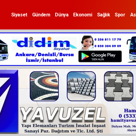
Siyaset
Gündem
Dünya
Ekonomi
Sağlık
Spor
As