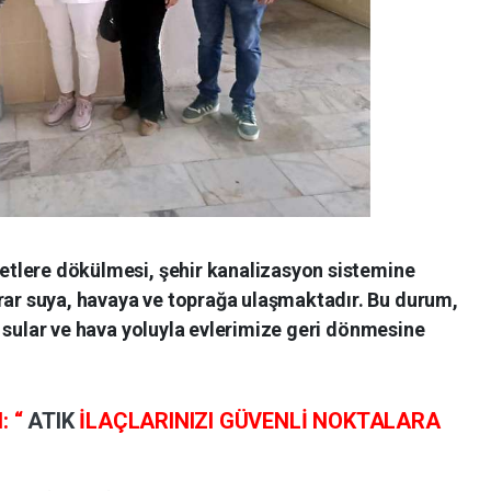
aletlere dökülmesi, şehir kanalizasyon sistemine
krar suya, havaya ve toprağa ulaşmaktadır. Bu durum,
len sular ve hava yoluyla evlerimize geri dönmesine
: “
ATIK
İLAÇLARINIZI GÜVENLİ NOKTALARA