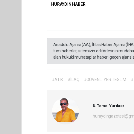
HÜRAYDIN HABER
Anadolu Ajansı (AA), İhlas Haber Ajansı (İHA
tüm haberler, sitemizin editörlerinin müdaha
alan hukuki muhataplar haberi geçen ajanslar
#ATIK
#İLAÇ
#GÜVENLİ YER.TESLİM
#
D. Temel Yurdaer
huraydingazetesi@gm