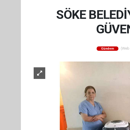
SÖKE BELEDİY
GÜVEN
(Web S
Gündem