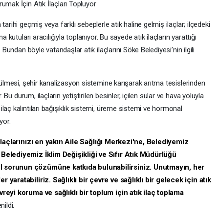
umak İçin Atık İlaçları Topluyor
arihi geçmiş veya farklı sebeplerle atık haline gelmiş ilaçlar; ilçedeki
a kutuları aracılığıyla toplanıyor. Bu sayede atık ilaçların yarattığı
 Bundan böyle vatandaşlar atık ilaçlarını Söke Belediyesi’nin ilgili
ökülmesi, şehir kanalizasyon sistemine karışarak arıtma tesislerinden
u durum, ilaçların yetiştirilen besinler, içilen sular ve hava yoluyla
laç kalıntıları bağışıklık sistemi, üreme sistemi ve hormonal
yor.
 ilaçlarınızı en yakın Aile Sağlığı Merkezi'ne, Belediyemiz
 Belediyemiz İklim Değişikliği ve Sıfır Atık Müdürlüğü
l sorunun çözümüne katkıda bulunabilirsiniz. Unutmayın, her
 yaratabiliriz. Sağlıklı bir çevre ve sağlıklı bir gelecek için atık
vreyi koruma ve sağlıklı bir toplum için atık ilaç toplama
nildi.