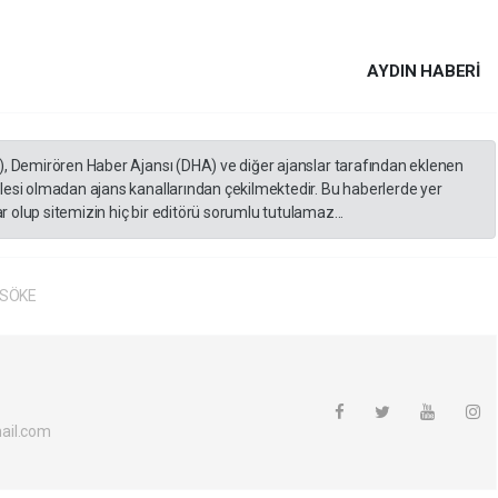
AYDIN HABERİ
), Demirören Haber Ajansı (DHA) ve diğer ajanslar tarafından eklenen
lesi olmadan ajans kanallarından çekilmektedir. Bu haberlerde yer
 olup sitemizin hiç bir editörü sorumlu tutulamaz...
SÖKE
ail.com