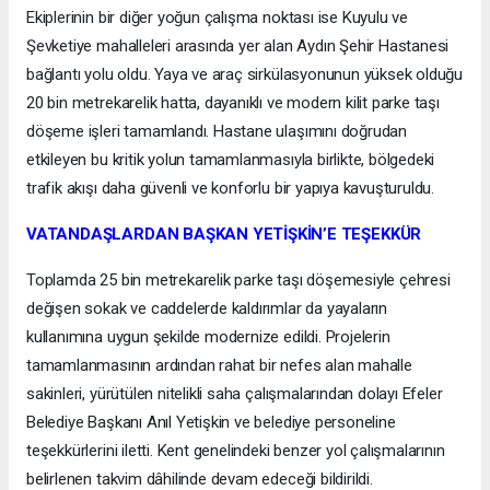
Ekiplerinin bir diğer yoğun çalışma noktası ise Kuyulu ve
Şevketiye mahalleleri arasında yer alan Aydın Şehir Hastanesi
bağlantı yolu oldu. Yaya ve araç sirkülasyonunun yüksek olduğu
20 bin metrekarelik hatta, dayanıklı ve modern kilit parke taşı
döşeme işleri tamamlandı. Hastane ulaşımını doğrudan
etkileyen bu kritik yolun tamamlanmasıyla birlikte, bölgedeki
trafik akışı daha güvenli ve konforlu bir yapıya kavuşturuldu.
VATANDAŞLARDAN BAŞKAN YETİŞKİN’E TEŞEKKÜR
Toplamda 25 bin metrekarelik parke taşı döşemesiyle çehresi
değişen sokak ve caddelerde kaldırımlar da yayaların
kullanımına uygun şekilde modernize edildi. Projelerin
tamamlanmasının ardından rahat bir nefes alan mahalle
sakinleri, yürütülen nitelikli saha çalışmalarından dolayı Efeler
Belediye Başkanı Anıl Yetişkin ve belediye personeline
teşekkürlerini iletti. Kent genelindeki benzer yol çalışmalarının
belirlenen takvim dâhilinde devam edeceği bildirildi.