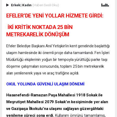
Erkek
|
Kadın
(Haberi Sesli Oku)
EFELER’DE YENİ YOLLAR HİZMETE GİRDİ:
İKİ KRİTİK NOKTADA 25 BİN
METREKARELİK DÖNÜŞÜM
Efeler Belediye Başkanı Anıl Yetişkin’in kent genelinde başlattığı
ulaşım hamlesinde iki önemli proje daha tamamlandı. Fen İşleri
Müdürlüğü ekiplerinin yoğun bir tempoyla yürüttüğü parke taşı
döşeme çalışmaları sonucunda, toplam 25 bin metrekarelik
alan yenilenerek yaya ve araç trafiğine açıldı.
OKUL YOLUNDA GÜVENLİ ULAŞIM DÖNEMİ
Hasanefendi-Ramazan Paşa Mahallesi 1918 Sokak ile
Meşrutiyet Mahallesi 2079 Sokak’ın kesişiminde yer alan
ve Gazipaşa İlkokulu’na ulaşımı sağlayan güzergâhtaki
yenileme süreci sona erdi.
Kullanım ömrünü tamamlamış,