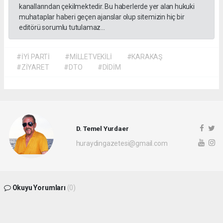
kanallarından çekilmektedir. Bu haberlerde yer alan hukuki
muhataplar haberi geçen ajanslar olup sitemizin hiç bir
editörü sorumlu tutulamaz...
#İYİ PARTİ
#MİLLETVEKİLİ
#KARAKAŞ
#ZİYARET
#DTO
#DİDİM
D. Temel Yurdaer
huraydingazetesi@gmail.com
Okuyu Yorumları
(0)