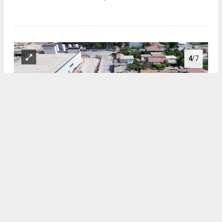
4
/7
EFELER’DE YENİ YOLLAR HİZMETE GİRDİ: İKİ KRİTİK NOKTADA
25 BİN METREKARELİK DÖNÜŞÜM