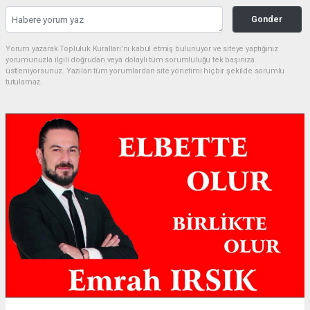
Gonder
Yorum yazarak Topluluk Kuralları’nı kabul etmiş bulunuyor ve siteye yaptığınız
yorumunuzla ilgili doğrudan veya dolaylı tüm sorumluluğu tek başınıza
üstleniyorsunuz. Yazılan tüm yorumlardan site yönetimi hiçbir şekilde sorumlu
tutulamaz.