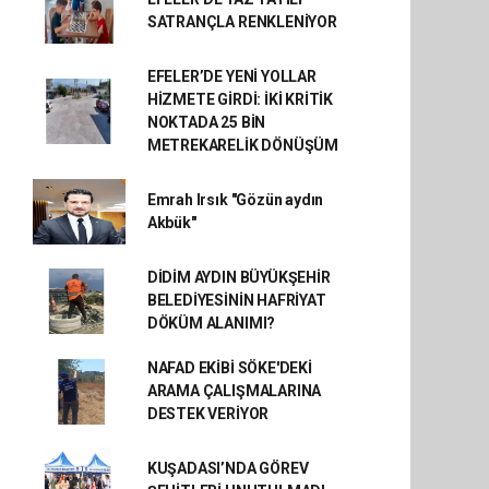
SATRANÇLA RENKLENİYOR
EFELER’DE YENİ YOLLAR
HİZMETE GİRDİ: İKİ KRİTİK
NOKTADA 25 BİN
METREKARELİK DÖNÜŞÜM
Emrah Irsık "Gözün aydın
Akbük"
DİDİM AYDIN BÜYÜKŞEHİR
BELEDİYESİNİN HAFRİYAT
DÖKÜM ALANIMI?
NAFAD EKİBİ SÖKE'DEKİ
ARAMA ÇALIŞMALARINA
DESTEK VERİYOR
KUŞADASI’NDA GÖREV