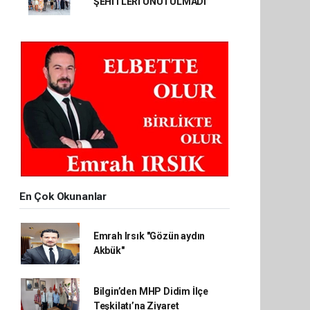
ŞEHİTLERİ UNUTULMADI
En Çok Okunanlar
Emrah Irsık "Gözün aydın
Akbük"
Bilgin’den MHP Didim İlçe
Teşkilatı’na Ziyaret