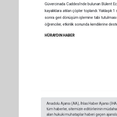
Güvercinada Caddesi’nde bulunan Bülent Ecev
kayalıklara atılan çöpler toplandı. Yaklaşık 1 
sonra geri dönüşüm işlemine tabi tutulması iç
öğrenciler, etkinlik sonunda kendilerine dest
HÜRAYDIN HABER
Anadolu Ajansı (AA), İhlas Haber Ajansı (İHA
tüm haberler, sitemizin editörlerinin müdaha
alan hukuki muhataplar haberi geçen ajanslar