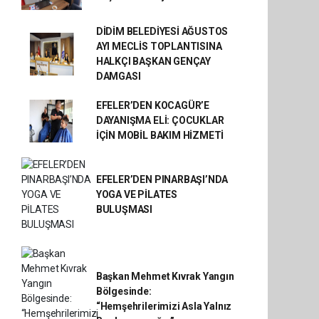
DİDİM BELEDİYESİ AĞUSTOS
AYI MECLİS TOPLANTISINA
HALKÇI BAŞKAN GENÇAY
DAMGASI
EFELER’DEN KOCAGÜR’E
DAYANIŞMA ELİ: ÇOCUKLAR
İÇİN MOBİL BAKIM HİZMETİ
EFELER’DEN PINARBAŞI’NDA
YOGA VE PİLATES
BULUŞMASI
Başkan Mehmet Kıvrak Yangın
Bölgesinde:
“Hemşehrilerimizi Asla Yalnız