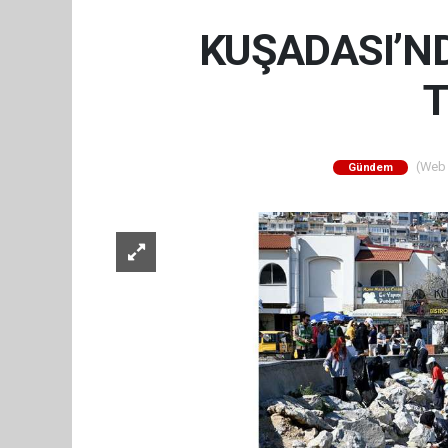
KUŞADASI’N
T
(Web S
Gündem