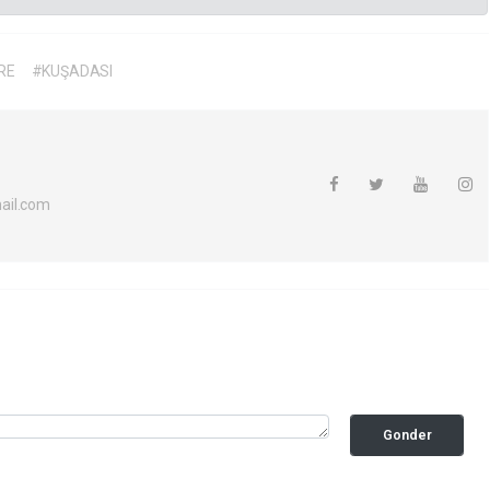
RE
#KUŞADASI
ail.com
Gonder