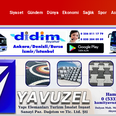
Siyaset
Gündem
Dünya
Ekonomi
Sağlık
Spor
As