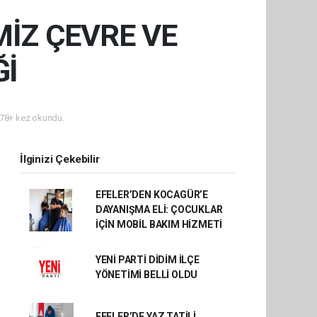
İZ ÇEVRE VE
Ğİ
78+ kez okundu.
İlginizi Çekebilir
EFELER’DEN KOCAGÜR’E
DAYANIŞMA ELİ: ÇOCUKLAR
İÇİN MOBİL BAKIM HİZMETİ
YENİ PARTİ DİDİM İLÇE
YÖNETİMİ BELLİ OLDU
EFELER’DE YAZ TATİLİ