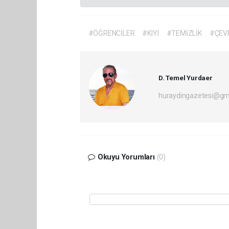
#ÖĞRENCİLER
#KIYI
#TEMİZLİK
#ÇEV
D. Temel Yurdaer
huraydingazetesi@gm
Okuyu Yorumları
(0)