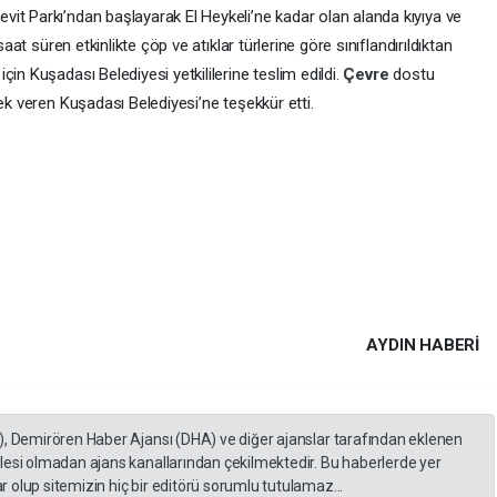
it Parkı’ndan başlayarak El Heykeli’ne kadar olan alanda kıyıya ve
saat süren etkinlikte çöp ve atıklar türlerine göre sınıflandırıldıktan
in Kuşadası Belediyesi yetkililerine teslim edildi.
Çevre
dostu
ek veren Kuşadası Belediyesi’ne teşekkür etti.
AYDIN HABERİ
), Demirören Haber Ajansı (DHA) ve diğer ajanslar tarafından eklenen
lesi olmadan ajans kanallarından çekilmektedir. Bu haberlerde yer
 olup sitemizin hiç bir editörü sorumlu tutulamaz...