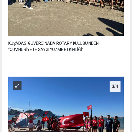
KUŞADASI GÜVERCİNADA ROTARY KULÜBÜ’NDEN
“CUMHURİYETE SAYGI YÜZME ETKİNLİĞİ”
3
/4