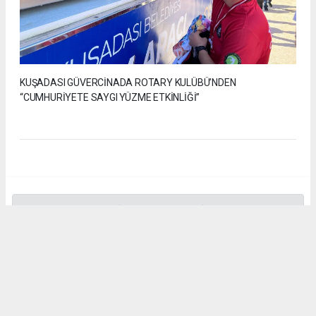
KUŞADASI GÜVERCİNADA ROTARY KULÜBÜ’NDEN
“CUMHURİYETE SAYGI YÜZME ETKİNLİĞİ”
Anadolu Ajansı (AA), İhlas Haber Ajansı (İHA), Demirören
Haber Ajansı (DHA) ve diğer ajanslar tarafından eklenen tüm
haberler, sitemizin editörlerinin müdahalesi olmadan ajans
kanallarından çekilmektedir. Bu haberlerde yer alan hukuki
muhataplar haberi geçen ajanslar olup sitemizin hiç bir
editörü sorumlu tutulamaz...