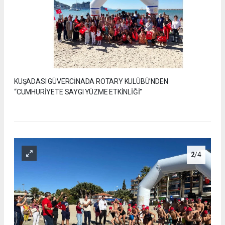
KUŞADASI GÜVERCİNADA ROTARY KULÜBÜ’NDEN
“CUMHURİYETE SAYGI YÜZME ETKİNLİĞİ”
2
/4