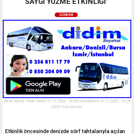
SAYGI YÜZME ETKİNLİĞİ”
GÜNDEM
(Web Sitesi) - Web Sitesi | 01.11.2025 - 16:28, Güncelleme: 01.11.2025 - 16:28
2022+ kez okundu.
Etkinlik öncesinde denizde sörf tahtalarıyla açılan