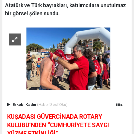
Atatürk ve Türk bayrakları, katılımcılara unutulmaz
bir görsel şölen sundu.
Erkek
|
Kadın
(Haberi Sesli Oku)
KUŞADASI GÜVERCİNADA ROTARY
KULÜBÜ’NDEN “CUMHURİYETE SAYGI
YÜZME ETKİNLİĞİ”