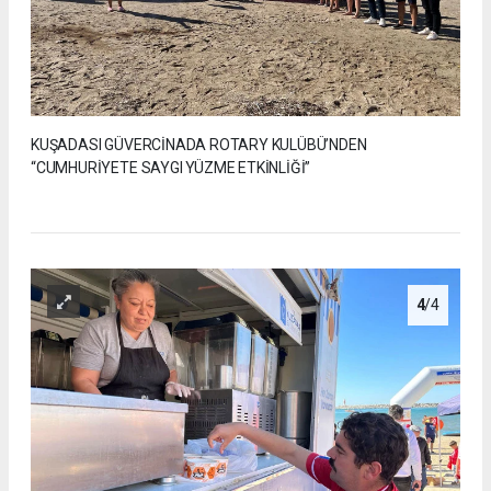
KUŞADASI GÜVERCİNADA ROTARY KULÜBÜ’NDEN
“CUMHURİYETE SAYGI YÜZME ETKİNLİĞİ”
4
/4