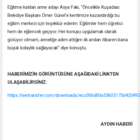
Eğitime katılan anne adayı Asya Fakı, “Öncelikle Kuşadası
Belediye Başkanı Ömer Günel’e kentimize kazandırdığı bu
eğitim merkezi için teşekkür ederim. Eğitimler hem öğretici
hem de eğlenceli geçiyor. Her konuyu uygulamalı olarak
görüyor olmam, anneliğe adım attığım ilk andan itibaren bana
büyük kolaylık sağlayacak” diye konuştu.
HABERİMİZİN GÖRÜNTÜSÜNE AŞAĞIDAKİ LİNKTEN
ULAŞABİLİRSİNİZ:
https://wetransfer.com/downloads/ecc006d00a53605173d4204
AYDIN HABERİ