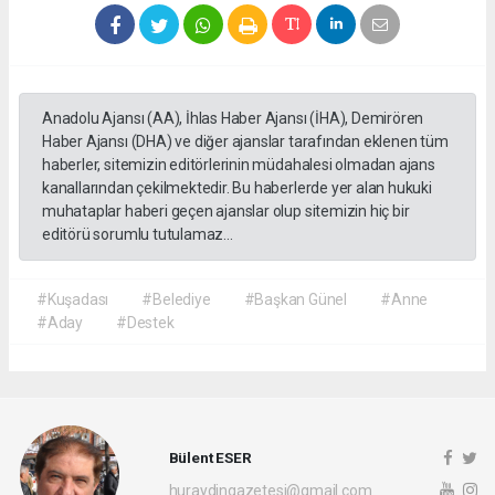
Anadolu Ajansı (AA), İhlas Haber Ajansı (İHA), Demirören
Haber Ajansı (DHA) ve diğer ajanslar tarafından eklenen tüm
haberler, sitemizin editörlerinin müdahalesi olmadan ajans
kanallarından çekilmektedir. Bu haberlerde yer alan hukuki
muhataplar haberi geçen ajanslar olup sitemizin hiç bir
editörü sorumlu tutulamaz...
#Kuşadası
#Belediye
#Başkan Günel
#Anne
#Aday
#Destek
Bülent ESER
huraydingazetesi@gmail.com