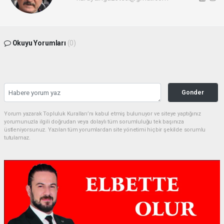
Okuyu Yorumları
(0)
Gonder
Yorum yazarak Topluluk Kuralları’nı kabul etmiş bulunuyor ve siteye yaptığınız
yorumunuzla ilgili doğrudan veya dolaylı tüm sorumluluğu tek başınıza
üstleniyorsunuz. Yazılan tüm yorumlardan site yönetimi hiçbir şekilde sorumlu
tutulamaz.