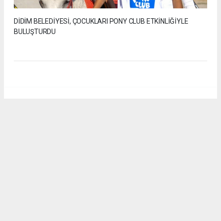
DİDİM BELEDİYESİ, ÇOCUKLARI PONY CLUB ETKİNLİĞİYLE
BULUŞTURDU
Anadolu Ajansı (AA), İhlas Haber Ajansı (İHA), Demirören
Haber Ajansı (DHA) ve diğer ajanslar tarafından eklenen tüm
haberler, sitemizin editörlerinin müdahalesi olmadan ajans
kanallarından çekilmektedir. Bu haberlerde yer alan hukuki
muhataplar haberi geçen ajanslar olup sitemizin hiç bir
editörü sorumlu tutulamaz...
#ÇOCUKLAR
#PONY CLUB
#ETKİNLİK
#BULUŞMA
#DİDİM