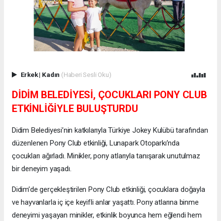
Erkek
|
Kadın
(Haberi Sesli Oku)
DİDİM BELEDİYESİ, ÇOCUKLARI PONY CLUB
ETKİNLİĞİYLE BULUŞTURDU
Didim Belediyesi’nin katkılarıyla Türkiye Jokey Kulübü tarafından
düzenlenen Pony Club etkinliği, Lunapark Otoparkı’nda
çocukları ağırladı. Minikler, pony atlarıyla tanışarak unutulmaz
bir deneyim yaşadı.
Didim’de gerçekleştirilen Pony Club etkinliği, çocuklara doğayla
ve hayvanlarla iç içe keyifli anlar yaşattı. Pony atlarına binme
deneyimi yaşayan minikler, etkinlik boyunca hem eğlendi hem