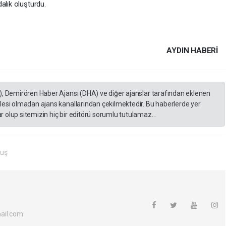
alık oluşturdu.
AYDIN HABERİ
), Demirören Haber Ajansı (DHA) ve diğer ajanslar tarafından eklenen
lesi olmadan ajans kanallarından çekilmektedir. Bu haberlerde yer
 olup sitemizin hiç bir editörü sorumlu tutulamaz...
luş
ail.com