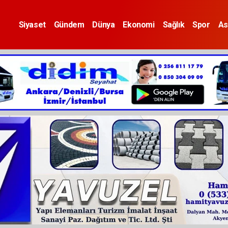
Siyaset
Gündem
Dünya
Ekonomi
Sağlık
Spor
As