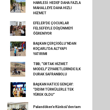
HAMLESİ: HEDEF DAHA FAZLA
MAHALLEYE DAHA HIZLI
HİZMET
EFELER’DE ÇOCUKLAR
FELSEFEYLE DÜŞÜNMEYİ
ÖĞRENİYOR
BAŞKAN ÇERÇİOĞLU’NDAN
KOÇARLI’DA ALTYAPI
YATIRIMI
TBB; “ORTAK HİZMET
MODELİ" ZİYARETLERİNDE İLK
DURAK SAFRANBOLU
BAŞKAN HATİCE GENÇAY:
“DİDİM TÜRKÜLERLE TEK
YÜREK OLDU”
Palandöken’e Künkcü’den tam