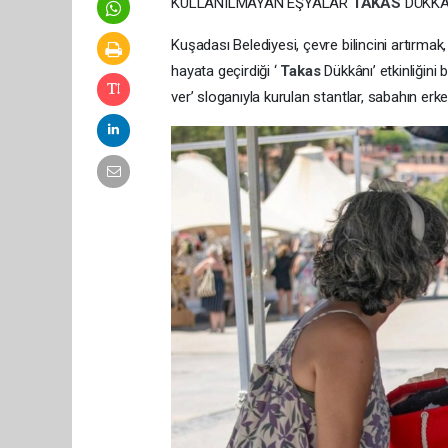
KULLANILMAYAN EŞYALAR
TAKAS
DÜKKA
Kuşadası Belediyesi, çevre bilincini artırm
hayata geçirdiği ‘
Takas
Dükkânı’ etkinliğini
ver’ sloganıyla kurulan stantlar, sabahın erke