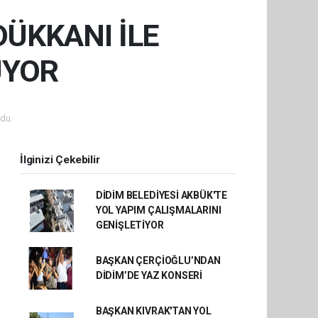
ÜKKANI İLE
UYOR
du.
İlginizi Çekebilir
DİDİM BELEDİYESİ AKBÜK'TE
YOL YAPIM ÇALIŞMALARINI
GENİŞLETİYOR
BAŞKAN ÇERÇİOĞLU’NDAN
DİDİM’DE YAZ KONSERİ
BAŞKAN KIVRAK'TAN YOL