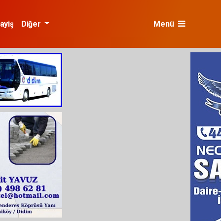
ayiş
Diğer
Menü