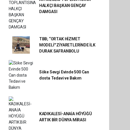
HALKÇI BAŞKAN GENÇAY
DAMGASI
TBB; “ORTAK HİZMET
MODELİ" ZİYARETLERİNDE İLK
DURAK SAFRANBOLU
Söke Sevgi Evinde 500 Can
dosta Tedavi ve Bakım
KADIKALESİ-ANAİA HÖYÜĞÜ
ARTIK BİR DÜNYA MİRASI