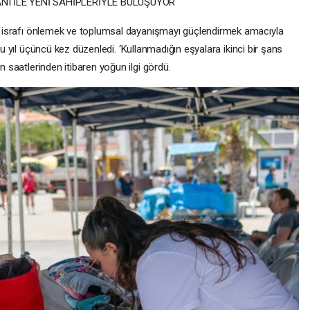
NI İLE YENİ SAHİPLERİYLE BULUŞUYOR
ak, israfı önlemek ve toplumsal dayanışmayı güçlendirmek amacıyla
 bu yıl üçüncü kez düzenledi. ‘Kullanmadığın eşyalara ikinci bir şans
n saatlerinden itibaren yoğun ilgi gördü.