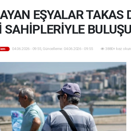
AYAN EŞYALAR TAKAS D
İ SAHİPLERİYLE BULUŞ
04.06.2026 - 09:55, Güncelleme: 04.06.2026 - 09:55
3880+ kez okun
dem