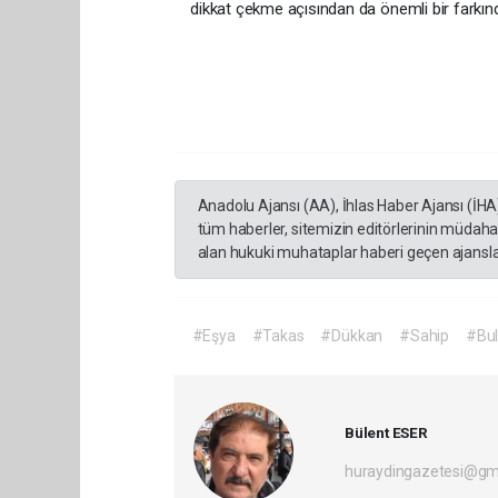
dikkat çekme açısından da önemli bir farkınd
Anadolu Ajansı (AA), İhlas Haber Ajansı (İHA
tüm haberler, sitemizin editörlerinin müdaha
alan hukuki muhataplar haberi geçen ajanslar
#Eşya
#Takas
#Dükkan
#Sahip
#Bu
Bülent ESER
huraydingazetesi@gm