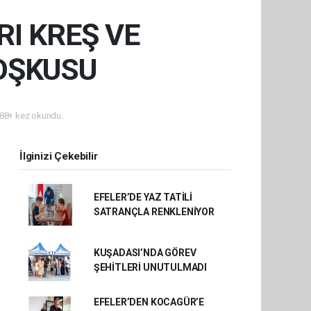
RI KREŞ VE
OŞKUSU
88+ kez okundu.
İlginizi Çekebilir
EFELER’DE YAZ TATİLİ
SATRANÇLA RENKLENİYOR
KUŞADASI’NDA GÖREV
ŞEHİTLERİ UNUTULMADI
EFELER’DEN KOCAGÜR’E