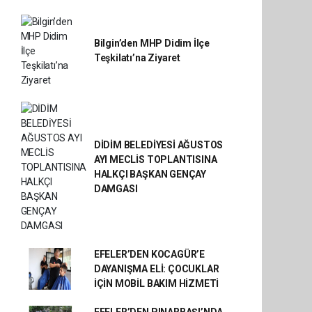
Bilgin’den MHP Didim İlçe
Teşkilatı’na Ziyaret
DİDİM BELEDİYESİ AĞUSTOS
AYI MECLİS TOPLANTISINA
HALKÇI BAŞKAN GENÇAY
DAMGASI
EFELER’DEN KOCAGÜR’E
DAYANIŞMA ELİ: ÇOCUKLAR
İÇİN MOBİL BAKIM HİZMETİ
EFELER’DEN PINARBAŞI’NDA