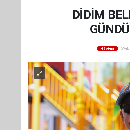
DİDİM BEL
GÜNDÜ
(Web S
Gündem