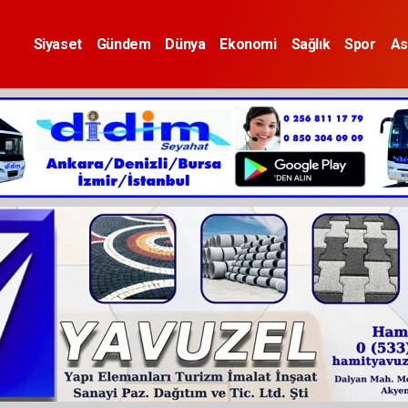
Siyaset
Gündem
Dünya
Ekonomi
Sağlık
Spor
As