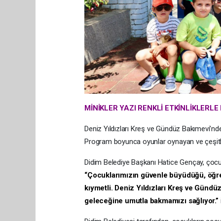
MİNİKLER YAZI RENKLİ ETKİNLİKLERLE
Deniz Yıldızları Kreş ve Gündüz Bakımevi’nde g
Program boyunca oyunlar oynayan ve çeşitli e
Didim Belediye Başkanı Hatice Gençay, çocuk
“Çocuklarımızın güvenle büyüdüğü, öğren
kıymetli. Deniz Yıldızları Kreş ve Gündü
geleceğine umutla bakmamızı sağlıyor.”