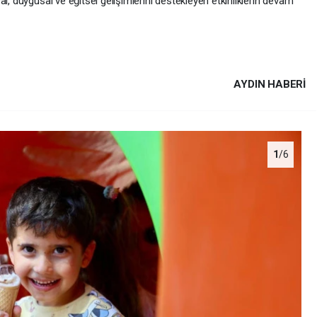
l, duygusal ve eğitsel gelişimlerini destekleyen etkinliklerin devam
AYDIN HABERİ
1
/6