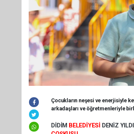
Çocukların neşesi ve enerjisiyle k
arkadaşları ve öğretmenleriyle birli
DİDİM
BELEDİYESİ
DENİZ YILD
COŞKUSU