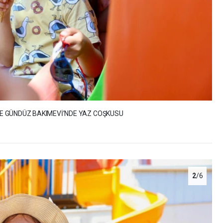
 VE GÜNDÜZ BAKIMEVİ’NDE YAZ COŞKUSU
2
/6