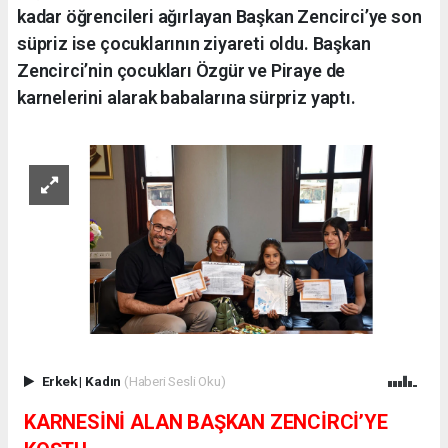
kadar öğrencileri ağırlayan Başkan Zencirci’ye son
süpriz ise çocuklarının ziyareti oldu. Başkan
Zencirci’nin çocukları Özgür ve Piraye de
karnelerini alarak babalarına sürpriz yaptı.
Erkek
|
Kadın
(Haberi Sesli Oku)
KARNESİNİ ALAN BAŞKAN ZENCİRCİ’YE