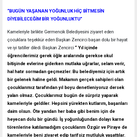
“BUGÜN YAŞANAN YOĞUNLUK HİÇ BİTMESİN
DİYEBİLECEĞİM BİR YOĞUNLUKTU”
Karneleriyle birlikte Germencik Belediyesini ziyaret eden
çocuklara teşekkür eden Başkan Zencirci başarı dolu bir hayat
ve iyi tatiller diledi. Başkan Zencirci
“ Yıl içinde
öğrencilerimiz gerek öğle aralarında gerekse okul
bitişinde evlerine giderken mutlaka uğrarlar, selam verir,
hal hatır sormadan geçmezler. Bu belediyemiz için artık
bir gelenek haline geldi. Makamın gerçek sahipleri olan
çocuklarımız tarafından yıl boyu denetleniyoruz dersek
yalan olmaz. Çocuklarımız bugün de sürpriz yaparak
karneleriyle geldiler. Hepsini yürekten kutlarım, başarıları
daim olsun. Öte yandan her baba gibi benim için de
heyecan dolu bir gündü. İş yoğunluğundan dolayı karne
törenlerine katılamadığım çocuklarım Özgür ve Piraye de
karneleriyle beni ziyaret edip tarifsiz mutluluk yaşattılar.