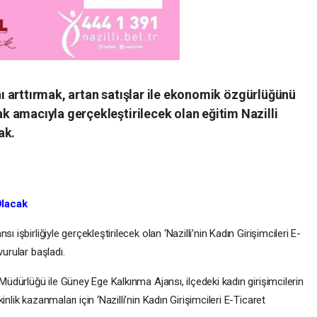
ını arttırmak, artan satışlar ile ekonomik özgürlüğünü
 amacıyla gerçekleştirilecek olan eğitim Nazilli
ak.
Olacak
 işbirliğiyle gerçekleştirilecek olan ‘Nazilli’nin Kadın Girişimcileri E-
vurular başladı.
 Müdürlüğü ile Güney Ege Kalkınma Ajansı, ilçedeki kadın girişimcilerin
nlik kazanmaları için ‘Nazilli’nin Kadın Girişimcileri E-Ticaret