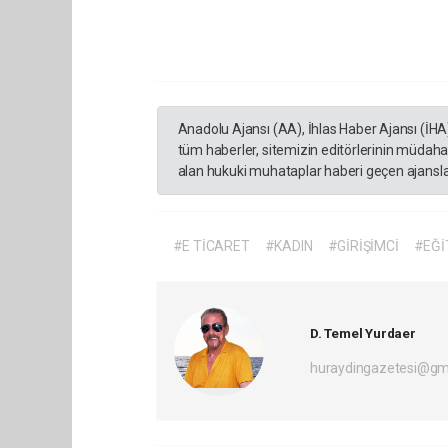
Anadolu Ajansı (AA), İhlas Haber Ajansı (İHA
tüm haberler, sitemizin editörlerinin müdaha
alan hukuki muhataplar haberi geçen ajanslar
#E TİCARET
#KADIN
#GİRİŞİMCİ
#EĞİ
D. Temel Yurdaer
huraydingazetesi@gm