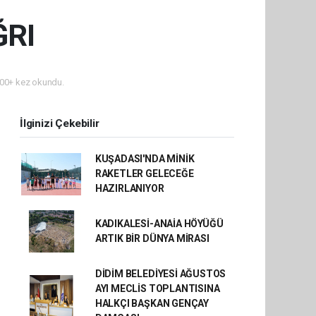
ĞRI
00+ kez okundu.
İlginizi Çekebilir
KUŞADASI'NDA MİNİK
RAKETLER GELECEĞE
HAZIRLANIYOR
KADIKALESİ-ANAİA HÖYÜĞÜ
ARTIK BİR DÜNYA MİRASI
DİDİM BELEDİYESİ AĞUSTOS
AYI MECLİS TOPLANTISINA
HALKÇI BAŞKAN GENÇAY