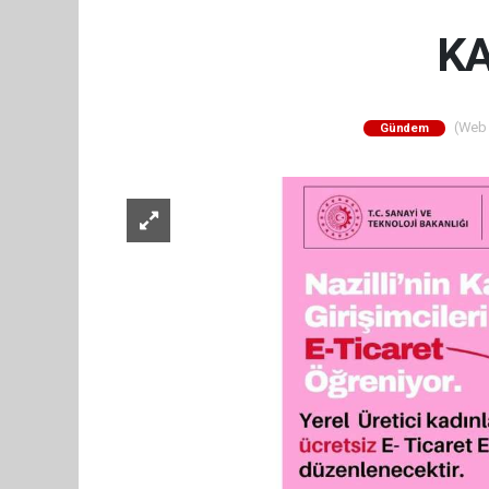
KA
(Web S
Gündem