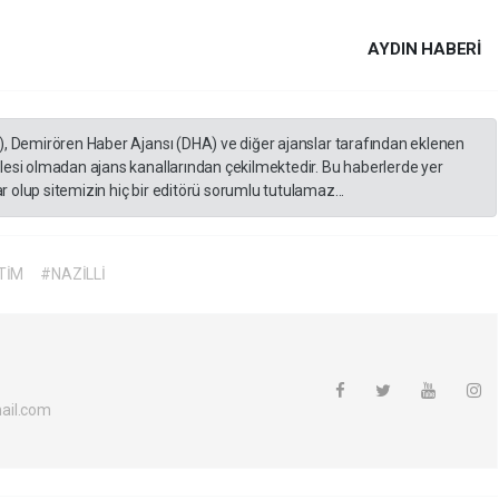
AYDIN HABERİ
), Demirören Haber Ajansı (DHA) ve diğer ajanslar tarafından eklenen
lesi olmadan ajans kanallarından çekilmektedir. Bu haberlerde yer
 olup sitemizin hiç bir editörü sorumlu tutulamaz...
TİM
#NAZİLLİ
ail.com