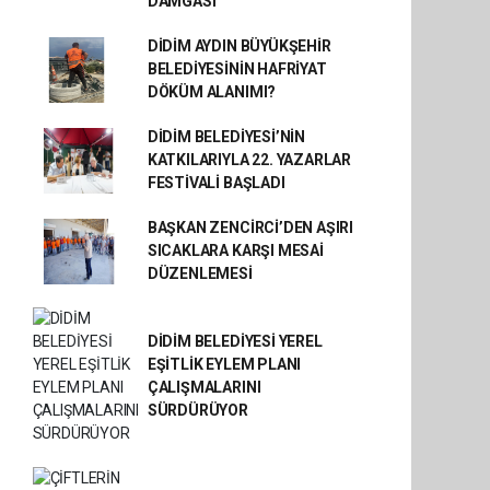
DAMGASI
DİDİM AYDIN BÜYÜKŞEHİR
BELEDİYESİNİN HAFRİYAT
DÖKÜM ALANIMI?
DİDİM BELEDİYESİ’NİN
KATKILARIYLA 22. YAZARLAR
FESTİVALİ BAŞLADI
BAŞKAN ZENCİRCİ’DEN AŞIRI
SICAKLARA KARŞI MESAİ
DÜZENLEMESİ
DİDİM BELEDİYESİ YEREL
EŞİTLİK EYLEM PLANI
ÇALIŞMALARINI
SÜRDÜRÜYOR