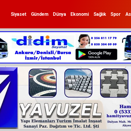
Siyaset
Gündem
Dünya
Ekonomi
Sağlık
Spor
As