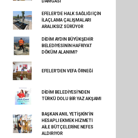
DAMGASI
EFELER’DE HALK SAĞLIĞI İÇİN
İLAÇLAMA ÇALIŞMALARI
ARALIKSIZ SÜRÜYOR
DİDİM AYDIN BÜYÜKŞEHİR
BELEDİYESİNİN HAFRİYAT
DÖKÜM ALANIMI?
EFELER’DEN VEFA ÖRNEĞİ
DİDİM BELEDİYESİ'NDEN
TÜRKÜ DOLU BİR YAZ AKŞAMI
BAŞKAN ANIL YETİŞKİN’İN
HESAPLI EKMEK HİZMETİ
AİLE BÜTÇELERİNE NEFES
ALDIRIYOR