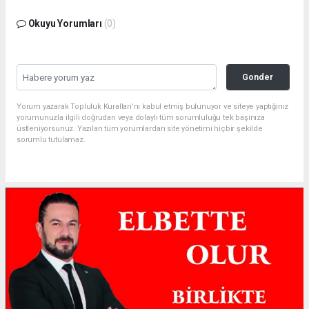
Okuyu Yorumları
(0)
Gonder
Yorum yazarak Topluluk Kuralları’nı kabul etmiş bulunuyor ve siteye yaptığınız
yorumunuzla ilgili doğrudan veya dolaylı tüm sorumluluğu tek başınıza
üstleniyorsunuz. Yazılan tüm yorumlardan site yönetimi hiçbir şekilde
sorumlu tutulamaz.