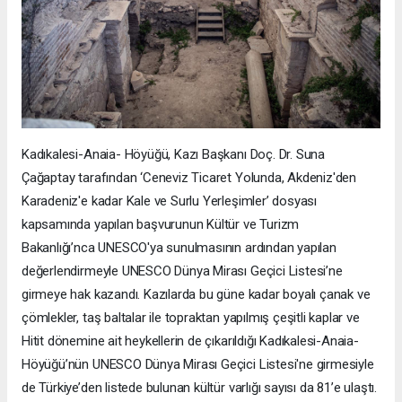
Kadıkalesi-Anaia- Höyüğü, Kazı Başkanı Doç. Dr. Suna
Çağaptay tarafından ‘Ceneviz Ticaret Yolunda, Akdeniz'den
Karadeniz'e kadar Kale ve Surlu Yerleşimler’ dosyası
kapsamında yapılan başvurunun Kültür ve Turizm
Bakanlığı’nca UNESCO'ya sunulmasının ardından yapılan
değerlendirmeyle UNESCO Dünya Mirası Geçici Listesi’ne
girmeye hak kazandı. Kazılarda bu güne kadar boyalı çanak ve
çömlekler, taş baltalar ile topraktan yapılmış çeşitli kaplar ve
Hitit dönemine ait heykellerin de çıkarıldığı Kadıkalesi-Anaia-
Höyüğü’nün UNESCO Dünya Mirası Geçici Listesi'ne girmesiyle
de Türkiye’den listede bulunan kültür varlığı sayısı da 81’e ulaştı.