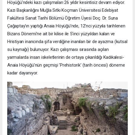
Höyüğü'ndeki kazı çalışmaları 26 yıldır kesintisiz devam ediyor.
Kazı Başkanlığını Muğla Sıtkı Koçman Üniversitesi Edebiyat
Fakültesi Sanat Tarihi Bölümü Öğretim Üyesi Doç. Dr. Suna
Çağaptay’ın yaptığı Anaia Höyüğü’nde, 12’nci yüzyıla tarihlenen
Bizans Dönemi’ne ait bir kilise ile 5’inci yüzyıldan kalan ve
Hristiyan inancında şifa verdiğine inanılan bir de ayazma (kutsal
su kaynağı) bulunuyor. Kazı çalışması sırasında açılan
yarmalarda insan iskeletlerinin de ortaya çıkarıldığı Kadıkalesi-
Anaia Höyüğü’nün geçmişi 'Prehistorik' (tarih öncesi) döneme
kadar dayanıyor.