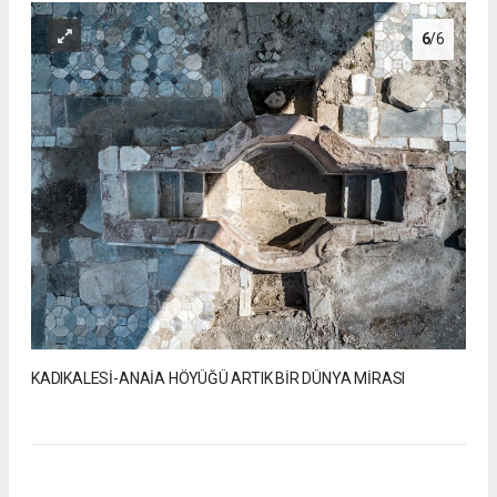
6
/6
KADIKALESİ-ANAİA HÖYÜĞÜ ARTIK BİR DÜNYA MİRASI