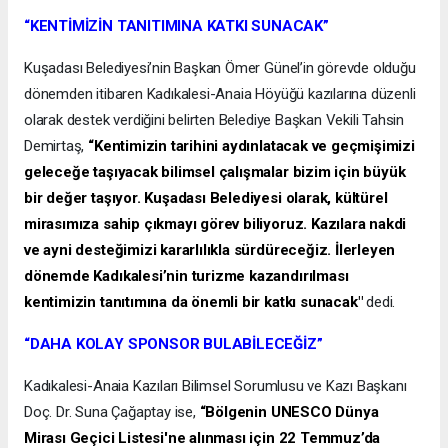
“KENTİMİZİN TANITIMINA KATKI SUNACAK”
Kuşadası Belediyesi’nin Başkan Ömer Günel’in görevde olduğu
dönemden itibaren Kadıkalesi-Anaia Höyüğü kazılarına düzenli
olarak destek verdiğini belirten Belediye Başkan Vekili Tahsin
Demirtaş,
“Kentimizin tarihini aydınlatacak ve geçmişimizi
geleceğe taşıyacak bilimsel çalışmalar bizim için büyük
bir değer taşıyor. Kuşadası Belediyesi olarak, kültürel
mirasımıza sahip çıkmayı görev biliyoruz. Kazılara nakdi
ve ayni desteğimizi kararlılıkla sürdüreceğiz. İlerleyen
dönemde Kadıkalesi’nin turizme kazandırılması
kentimizin tanıtımına da önemli bir katkı sunacak"
dedi.
“DAHA KOLAY SPONSOR BULABİLECEĞİZ”
Kadıkalesi-Anaia Kazıları Bilimsel Sorumlusu ve Kazı Başkanı
Doç. Dr. Suna Çağaptay ise,
“Bölgenin UNESCO Dünya
Mirası Geçici Listesi'ne alınması için 22 Temmuz’da