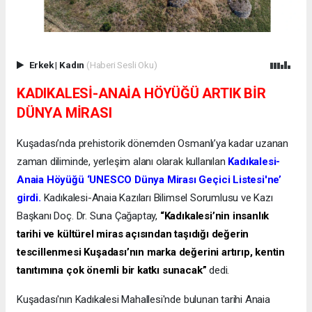
Erkek
|
Kadın
(Haberi Sesli Oku)
KADIKALESİ-ANAİA HÖYÜĞÜ ARTIK BİR
DÜNYA MİRASI
Kuşadası’nda prehistorik dönemden Osmanlı’ya kadar uzanan
zaman diliminde, yerleşim alanı olarak kullanılan
Kadıkalesi-
Anaia Höyüğü ‘UNESCO Dünya Mirası Geçici Listesi'ne’
girdi.
Kadıkalesi-Anaia Kazıları Bilimsel Sorumlusu ve Kazı
Başkanı Doç. Dr. Suna Çağaptay,
“Kadıkalesi’nin insanlık
tarihi ve kültürel miras açısından taşıdığı değerin
tescillenmesi Kuşadası’nın marka değerini artırıp, kentin
tanıtımına çok önemli bir katkı sunacak”
dedi.
Kuşadası'nın Kadıkalesi Mahallesi'nde bulunan tarihi Anaia