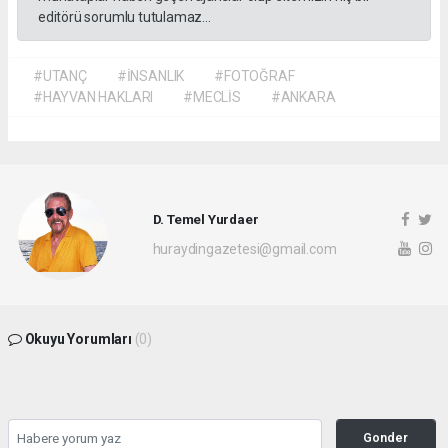
editörü sorumlu tutulamaz...
#UTANÇ
#İNSANLIK
#FOTOĞRAF
#HAYVAN HAKLARI
#MECLİS
#ANKARA
D. Temel Yurdaer
huraydingazetesi@gmail.com
Okuyu Yorumları
(0)
Gonder