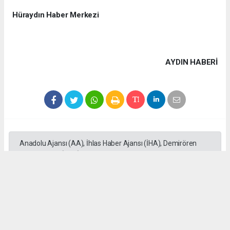
Hüraydın Haber Merkezi
AYDIN HABERİ
Anadolu Ajansı (AA), İhlas Haber Ajansı (İHA), Demirören
Haber Ajansı (DHA) ve diğer ajanslar tarafından eklenen tüm
haberler, sitemizin editörlerinin müdahalesi olmadan ajans
kanallarından çekilmektedir. Bu haberlerde yer alan hukuki
muhataplar haberi geçen ajanslar olup sitemizin hiç bir
editörü sorumlu tutulamaz...
#Bilgin
#Irsık
#MHP
#ilat
#Ziyaret