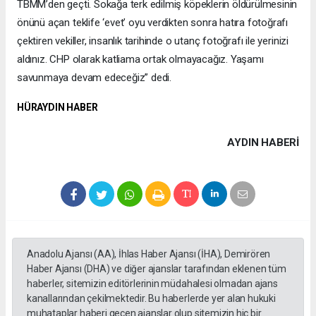
TBMM’den geçti. Sokağa terk edilmiş köpeklerin öldürülmesinin
önünü açan teklife ‘evet’ oyu verdikten sonra hatıra fotoğrafı
çektiren vekiller, insanlık tarihinde o utanç fotoğrafı ile yerinizi
aldınız. CHP olarak katliama ortak olmayacağız. Yaşamı
savunmaya devam edeceğiz” dedi.
HÜRAYDIN HABER
AYDIN HABERİ
Anadolu Ajansı (AA), İhlas Haber Ajansı (İHA), Demirören
Haber Ajansı (DHA) ve diğer ajanslar tarafından eklenen tüm
haberler, sitemizin editörlerinin müdahalesi olmadan ajans
kanallarından çekilmektedir. Bu haberlerde yer alan hukuki
muhataplar haberi geçen ajanslar olup sitemizin hiç bir