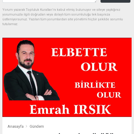
Yorum yazarak Topluluk Kuralları’nı kabul etmiş bulunuyor ve siteye yaptığınız
yorumunuzla ilgili doğrudan veya dolaylı tüm sorumluluğu tek başınıza
üstleniyorsunuz. Yazılan tüm yorumlardan site yönetimi hiçbir şekilde sorumlu
tutulamaz.
Anasayfa
Gündem