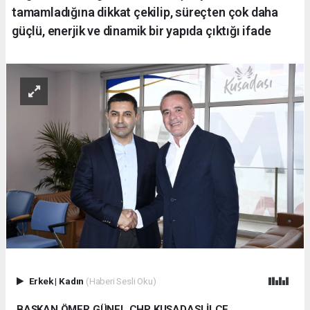
tamamladığına dikkat çekilip, süreçten çok daha
güçlü, enerjik ve dinamik bir yapıda çıktığı ifade
Erkek
|
Kadın
(Haberi Sesli Oku)
BAŞKAN ÖMER GÜNEL CHP KUŞADASI İLÇE