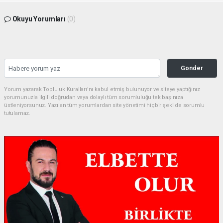
Okuyu Yorumları
(0)
Gonder
Yorum yazarak Topluluk Kuralları’nı kabul etmiş bulunuyor ve siteye yaptığınız
yorumunuzla ilgili doğrudan veya dolaylı tüm sorumluluğu tek başınıza
üstleniyorsunuz. Yazılan tüm yorumlardan site yönetimi hiçbir şekilde sorumlu
tutulamaz.