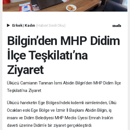
Erkek
|
Kadın
(Haberi Sesli Oku)
Bilgin’den MHP Didim
İlçe Teşkilatı’na
Ziyaret
Ülkücü Camianın Tanınan İsmi Abidin Bilgin’den MHP Didim İlçe
Teşkilatı’na Ziyaret
Ülkücü hareketin Ege Bölgesi'ndeki kıdemli isimlerinden, Ülkü
Ocakları eski Ege Bölge ve İzmir İl Başkanı Abidin Bilgin, iş
insanı ve Didim Belediyesi MHP Meclis Üyesi Emrah Irsık'ın
daveti üzerine Didim'e bir ziyaret gerçekleştirdi.