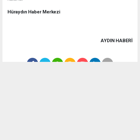
Hüraydın Haber Merkezi
AYDIN HABERİ
Anadolu Ajansı (AA), İhlas Haber Ajansı (İHA), Demirören
Haber Ajansı (DHA) ve diğer ajanslar tarafından eklenen tüm
haberler, sitemizin editörlerinin müdahalesi olmadan ajans
kanallarından çekilmektedir. Bu haberlerde yer alan hukuki
muhataplar haberi geçen ajanslar olup sitemizin hiç bir
editörü sorumlu tutulamaz...