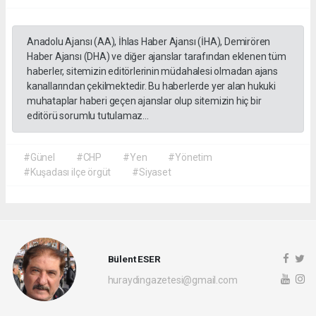
Anadolu Ajansı (AA), İhlas Haber Ajansı (İHA), Demirören
Haber Ajansı (DHA) ve diğer ajanslar tarafından eklenen tüm
haberler, sitemizin editörlerinin müdahalesi olmadan ajans
kanallarından çekilmektedir. Bu haberlerde yer alan hukuki
muhataplar haberi geçen ajanslar olup sitemizin hiç bir
editörü sorumlu tutulamaz...
#Günel
#CHP
#Yen
#Yönetim
#Kuşadası ilçe örgüt
#Siyaset
Bülent ESER
huraydingazetesi@gmail.com