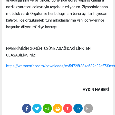
arkadaşlarıma ve bir önceki dönemde görev yapmış olanlara
nazik ziyaretleri dolayısıyla teşekkür ediyorum. Ziyaretiniz bana
mutluluk verdi. Örgütümle her buluşmam bana ayrı bir heyecan
katıyor. İlçe örgütündeki tüm arkadaşlarıma yeni görevlerinde
başarılar diliyorum” diye konuştu.
HABERİMİZİN GÖRÜNTÜSÜNE AŞAĞIDAKİ LİNKTEN
ULAŞABİLİRSİNİZ:
https://wetransfer.com/downloads/cb5d725f384a632a32df730
AYDIN HABERİ