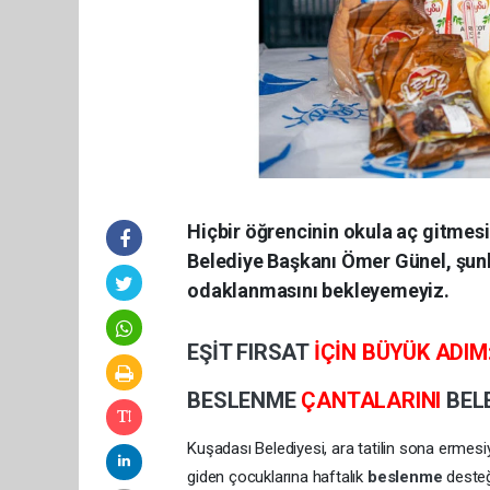
Hiçbir öğrencinin okula aç gitmes
Belediye Başkanı Ömer Günel, şunla
odaklanmasını bekleyemeyiz.
EŞİT FIRSAT
İÇİN BÜYÜK ADIM
BESLENME
ÇANTALARINI
BEL
Kuşadası Belediyesi, ara tatilin sona ermesiyl
giden çocuklarına haftalık
beslenme
desteğ