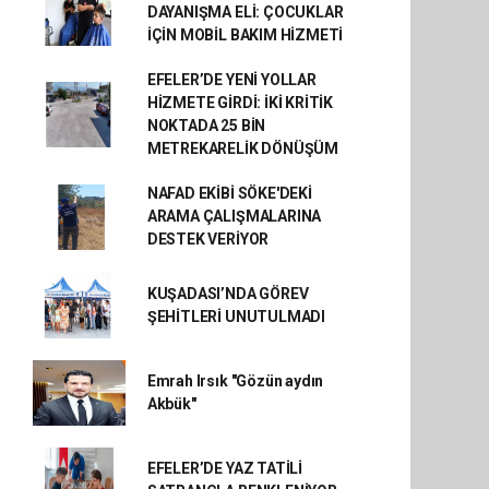
DAYANIŞMA ELİ: ÇOCUKLAR
İÇİN MOBİL BAKIM HİZMETİ
EFELER’DE YENİ YOLLAR
HİZMETE GİRDİ: İKİ KRİTİK
NOKTADA 25 BİN
METREKARELİK DÖNÜŞÜM
NAFAD EKİBİ SÖKE'DEKİ
ARAMA ÇALIŞMALARINA
DESTEK VERİYOR
KUŞADASI’NDA GÖREV
ŞEHİTLERİ UNUTULMADI
Emrah Irsık "Gözün aydın
Akbük"
EFELER’DE YAZ TATİLİ