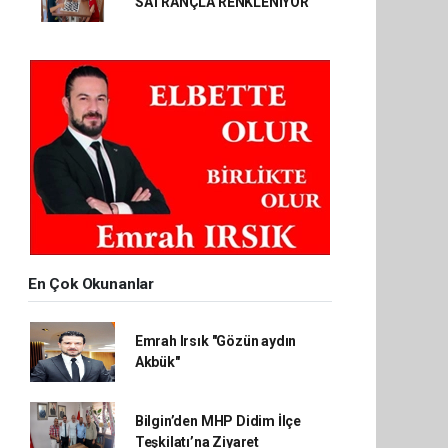
SATRANÇLA RENKLENİYOR
En Çok Okunanlar
Emrah Irsık "Gözün aydın
Akbük"
Bilgin’den MHP Didim İlçe
Teşkilatı’na Ziyaret