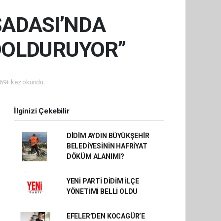
UŞADASI’NDA
DOLDURUYOR”
69+ kez okundu.
İlginizi Çekebilir
DİDİM AYDIN BÜYÜKŞEHİR
BELEDİYESİNİN HAFRİYAT
DÖKÜM ALANIMI?
YENİ PARTİ DİDİM İLÇE
YÖNETİMİ BELLİ OLDU
EFELER’DEN KOCAGÜR’E