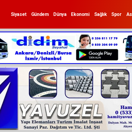
Siyaset
Gündem
Dünya
Ekonomi
Sağlık
Spor
As