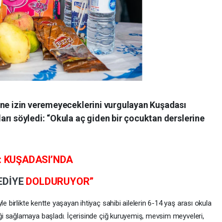
ine izin veremeyeceklerini vurgulayan Kuşadası
rı söyledi: “Okula aç giden bir çocuktan derslerine
: KUŞADASI’NDA
EDİYE
DOLDURUYOR”
e birlikte kentte yaşayan ihtiyaç sahibi ailelerin 6-14 yaş arası okula
i sağlamaya başladı. İçerisinde çiğ kuruyemiş, mevsim meyveleri,