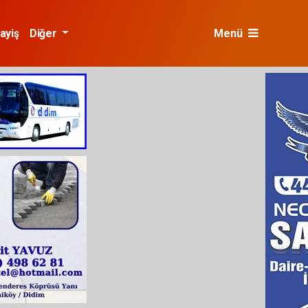
ayiş
Diğer
Menü