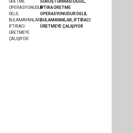
SORUŞTURMASI DEĞİL,
İFTİRA ÜRETME
OPERASYONUDUR DELİL
BULAMAYANLAR, İFTİRACI
ÜRETMEYE ÇALIŞIYOR