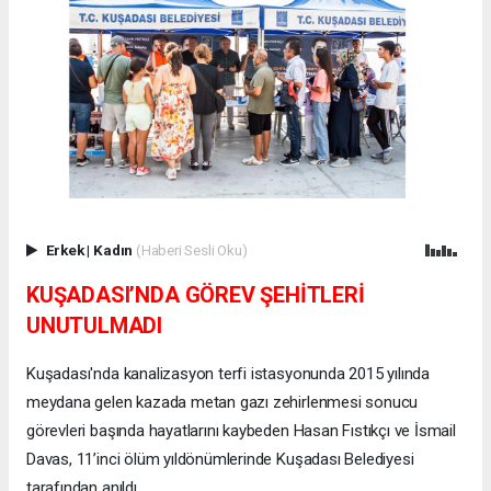
Erkek
|
Kadın
(Haberi Sesli Oku)
KUŞADASI’NDA GÖREV ŞEHİTLERİ
UNUTULMADI
Kuşadası'nda kanalizasyon terfi istasyonunda 2015 yılında
meydana gelen kazada metan gazı zehirlenmesi sonucu
görevleri başında hayatlarını kaybeden Hasan Fıstıkçı ve İsmail
Davas, 11’inci ölüm yıldönümlerinde Kuşadası Belediyesi
tarafından anıldı.