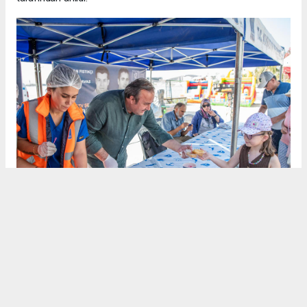
İsmail Cem Barış ve Dostluk Meydanı’nda Hasan Fıstıkçı ve
İsmail Davas için Kuşadası Belediyesi tarafından Kuran
okutulup, lokma hayrında bulunuldu. Lokma hayrına Kuşadası