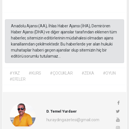
Anadolu Ajansı (AA), İhlas Haber Ajansı (İHA), Demirören
Haber Ajansı (DHA) ve diğer ajanslar tarafından eklenen tüm
haberler, sitemizin editörlerinin müdahalesi olmadan ajans
kanallarından çekilmektedir. Bu haberlerde yer alan hukuki
muhataplar haberi geçen ajanslar olup sitemizin hiç bir
editörü sorumlu tutulamaz...
#YAZ
#KURS
#ÇOCUKLAR
#ZEKA
#OYUN
#EFELER
D. Temel Yurdaer
huraydingazetesi@gmail.com