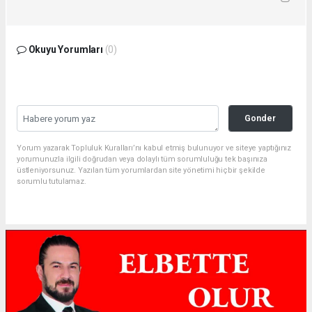
Okuyu Yorumları
(0)
Gonder
Yorum yazarak Topluluk Kuralları’nı kabul etmiş bulunuyor ve siteye yaptığınız
yorumunuzla ilgili doğrudan veya dolaylı tüm sorumluluğu tek başınıza
üstleniyorsunuz. Yazılan tüm yorumlardan site yönetimi hiçbir şekilde
sorumlu tutulamaz.