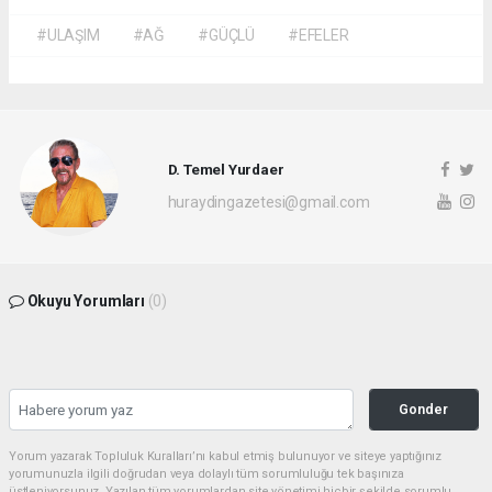
#ULAŞIM
#AĞ
#GÜÇLÜ
#EFELER
D. Temel Yurdaer
huraydingazetesi@gmail.com
Okuyu Yorumları
(0)
Gonder
Yorum yazarak Topluluk Kuralları’nı kabul etmiş bulunuyor ve siteye yaptığınız
yorumunuzla ilgili doğrudan veya dolaylı tüm sorumluluğu tek başınıza
üstleniyorsunuz. Yazılan tüm yorumlardan site yönetimi hiçbir şekilde sorumlu