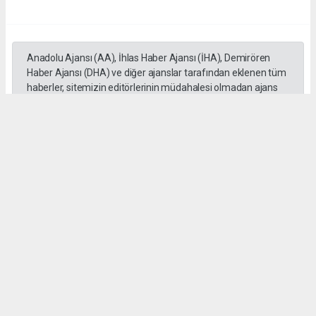
Anadolu Ajansı (AA), İhlas Haber Ajansı (İHA), Demirören
Haber Ajansı (DHA) ve diğer ajanslar tarafından eklenen tüm
haberler, sitemizin editörlerinin müdahalesi olmadan ajans
kanallarından çekilmektedir. Bu haberlerde yer alan hukuki
muhataplar haberi geçen ajanslar olup sitemizin hiç bir
editörü sorumlu tutulamaz...
#GÖREV
#ŞEHİTLER
#UNUTULMADI
#HAYIR LOKMASI
#KUŞADASI
D. Temel Yurdaer
huraydingazetesi@gmail.com