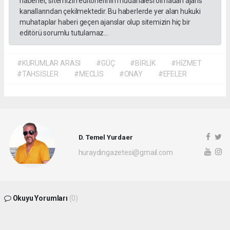
haberler, sitemizin editörlerinin müdahalesi olmadan ajans
kanallarından çekilmektedir. Bu haberlerde yer alan hukuki
muhataplar haberi geçen ajanslar olup sitemizin hiç bir
editörü sorumlu tutulamaz...
#KURUMLAR ARASI
#GÜÇ
#BİRLİK
#HİZMET
#TAHSİSLER
#MECLİS
#ONAY
#EFELER
D. Temel Yurdaer
huraydingazetesi@gmail.com
Okuyu Yorumları
(0)