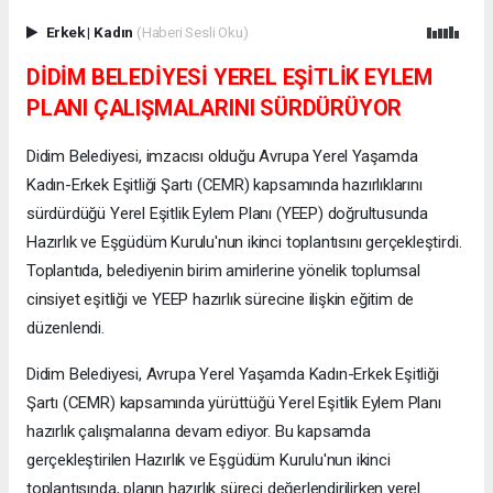
Erkek
|
Kadın
(Haberi Sesli Oku)
DİDİM BELEDİYESİ YEREL EŞİTLİK EYLEM
PLANI ÇALIŞMALARINI SÜRDÜRÜYOR
Didim Belediyesi, imzacısı olduğu Avrupa Yerel Yaşamda
Kadın-Erkek Eşitliği Şartı (CEMR) kapsamında hazırlıklarını
sürdürdüğü Yerel Eşitlik Eylem Planı (YEEP) doğrultusunda
Hazırlık ve Eşgüdüm Kurulu'nun ikinci toplantısını gerçekleştirdi.
Toplantıda, belediyenin birim amirlerine yönelik toplumsal
cinsiyet eşitliği ve YEEP hazırlık sürecine ilişkin eğitim de
düzenlendi.
Didim Belediyesi, Avrupa Yerel Yaşamda Kadın-Erkek Eşitliği
Şartı (CEMR) kapsamında yürüttüğü Yerel Eşitlik Eylem Planı
hazırlık çalışmalarına devam ediyor. Bu kapsamda
gerçekleştirilen Hazırlık ve Eşgüdüm Kurulu'nun ikinci
toplantısında, planın hazırlık süreci değerlendirilirken yerel