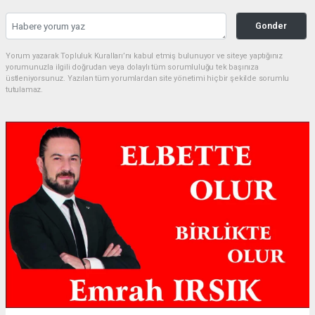
Gonder
Yorum yazarak Topluluk Kuralları’nı kabul etmiş bulunuyor ve siteye yaptığınız
yorumunuzla ilgili doğrudan veya dolaylı tüm sorumluluğu tek başınıza
üstleniyorsunuz. Yazılan tüm yorumlardan site yönetimi hiçbir şekilde sorumlu
tutulamaz.