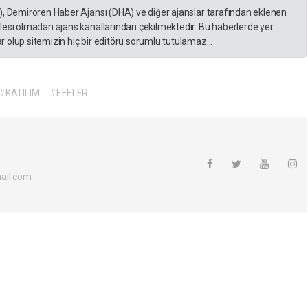
), Demirören Haber Ajansı (DHA) ve diğer ajanslar tarafından eklenen
lesi olmadan ajans kanallarından çekilmektedir. Bu haberlerde yer
 olup sitemizin hiç bir editörü sorumlu tutulamaz...
#KATILIM
#EFELER
ail.com