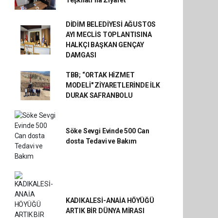
Teşkilatı’na Ziyaret
DİDİM BELEDİYESİ AĞUSTOS
AYI MECLİS TOPLANTISINA
HALKÇI BAŞKAN GENÇAY
DAMGASI
TBB; “ORTAK HİZMET
MODELİ" ZİYARETLERİNDE İLK
DURAK SAFRANBOLU
Söke Sevgi Evinde 500 Can
dosta Tedavi ve Bakım
KADIKALESİ-ANAİA HÖYÜĞÜ
ARTIK BİR DÜNYA MİRASI