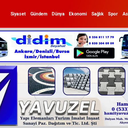
Siyaset
Gündem
Dünya
Ekonomi
Sağlık
Spor
As