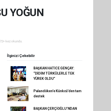
SU YOĞUN
72+ kez okundu.
İlginizi Çekebilir
BAŞKAN HATİCE GENÇAY:
“DİDİM TÜRKÜLERLE TEK
YÜREK OLDU”
Palandöken’e Künkcü’den tam
destek
BAŞKAN ÇERÇİOĞLU’NDAN