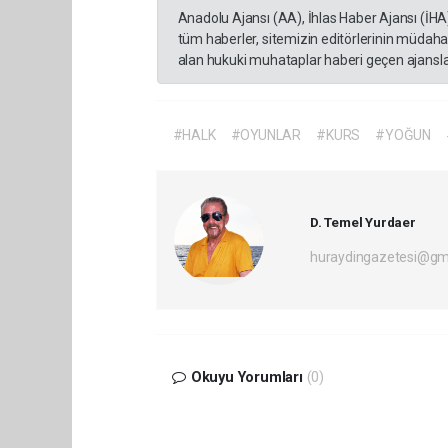
Anadolu Ajansı (AA), İhlas Haber Ajansı (İHA
tüm haberler, sitemizin editörlerinin müdaha
alan hukuki muhataplar haberi geçen ajanslar
#HALK
#OYUNLAR
#KURS
#YOĞUN
D. Temel Yurdaer
huraydingazetesi@gm
Okuyu Yorumları
(0)