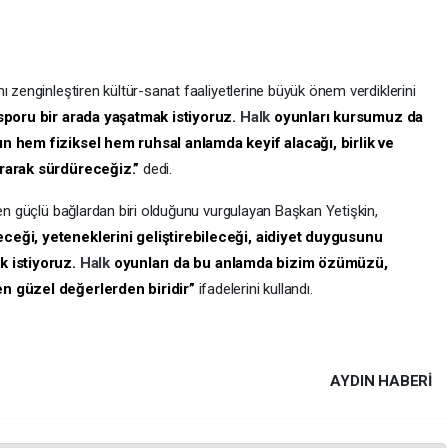
ı zenginleştiren kültür-sanat faaliyetlerine büyük önem verdiklerini
sporu bir arada yaşatmak istiyoruz.
Halk
oyunları kursumuz da
ın hem fiziksel hem ruhsal anlamda keyif alacağı, birlik ve
ırarak sürdüreceğiz.”
dedi.
 en güçlü bağlardan biri olduğunu vurgulayan Başkan Yetişkin,
eceği, yeteneklerini geliştirebileceği, aidiyet duygusunu
k istiyoruz.
Halk
oyunları da bu anlamda bizim özümüzü,
en güzel değerlerden biridir”
ifadelerini kullandı.
AYDIN HABERİ