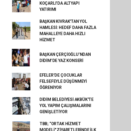
KOÇARLI’DA ALTYAPI
YATIRIMI
BAŞKAN KIVRAK'TAN YOL
HAMLESİ: HEDEF DAHA FAZLA
MAHALLEYE DAHA HIZLI
HİZMET
BAŞKAN ÇERÇİOĞLU’NDAN
DİDİM’DE YAZ KONSERİ
EFELER’DE ÇOCUKLAR
FELSEFEYLE DÜŞÜNMEYİ
ÖĞRENİYOR
DİDİM BELEDİYESİ AKBÜK'TE
YOL YAPIM ÇALIŞMALARINI
GENİŞLETİYOR
TBB; “ORTAK HİZMET
MODELİ" ZİYARETLERİNDE İLK