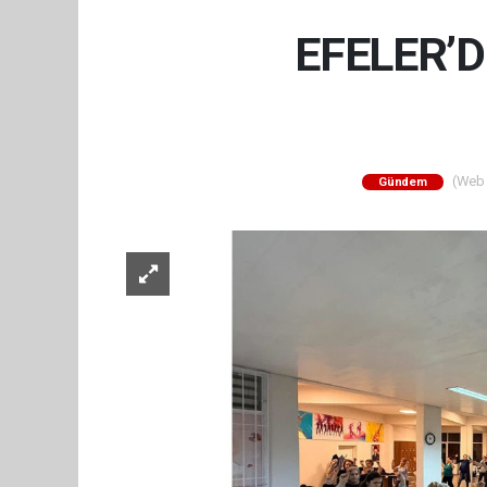
EFELER’
(Web S
Gündem