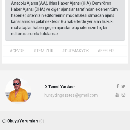
Anadolu Ajansı (AA), İhlas Haber Ajansı (İHA), Demirören
Haber Ajansı (DHA) ve diğer ajanslar tarafından eklenen tüm
haberler, sitemizin editörlerinin müdahalesi olmadan ajans
kanallarından çekilmektedir. Bu haberlerde yer alan hukuki
muhataplar haberi geçen ajanslar olup sitemizin hiç bir
editörü sorumlu tutulamaz...
#ÇEVRE
#TEMİZLİK
#DURMAKYOK
#EFELER
D. Temel Yurdaer
huraydingazetesi@gmail.com
Okuyu Yorumları
(0)