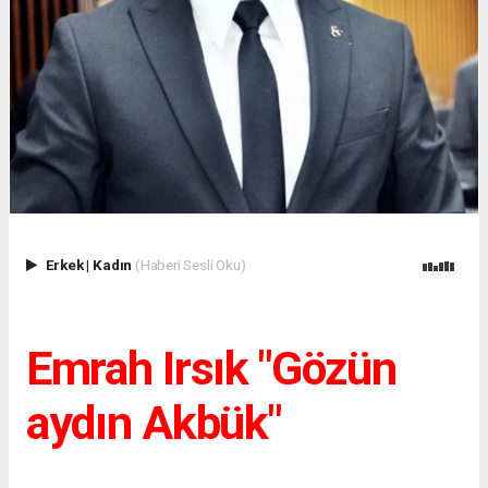
Erkek
|
Kadın
(Haberi Sesli Oku)
Emrah Irsık "Gözün
aydın Akbük"