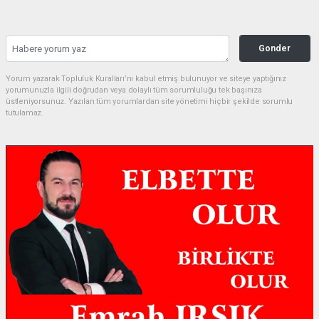
Gonder
Yorum yazarak Topluluk Kuralları’nı kabul etmiş bulunuyor ve siteye yaptığınız
yorumunuzla ilgili doğrudan veya dolaylı tüm sorumluluğu tek başınıza
üstleniyorsunuz. Yazılan tüm yorumlardan site yönetimi hiçbir şekilde sorumlu
tutulamaz.