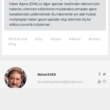
Haber Ajansı (DHA) ve diğer ajanslar tarafından eklenen tüm
haberler, sitemizin editörlerinin müdahalesi olmadan ajans
kanallarından çekilmektedir. Bu haberlerde yer alan hukuki
muhataplar haberi geçen ajanslar olup sitemizin hiç bir
editörü sorumlu tutulamaz...
#Emrah Irsık
#Göz
#Aydın
#Akbük
#Katılım
#Pay
Bülent ESER
huraydingazetesi@gmail.com
Okuyu Yorumları
(0)