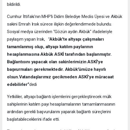
bildirildi.
Cumhur İttifakı'nın MHP'li Didim Belediye Meclis Üyesi ve Akbük
sakini Emrah Irsık sürece ilişkin değerlendirmede bulundu.
Sosyal medya üzerinden "Gözün aydın Akbük" ifadeleriyle
paylaşım yapan Irsık,
"Akbük'te altyapı çalışmaları
tamamlanmış olup, altyapı katılım paylarının
hesaplanmasına Akbük ASKİ tarafından başlanmıştır.
Bağlantısını yapacak olan sakinlerimizin ASKİ'ye
başvurmaları gerekmektedir. Akbük'ümüze hayırlı
olsun.Vatandaşlarımız gecikmeden ASKİ'ye müracaat
edebilirler”
dedi
Yetkililer, altyapı bağlantı işlemlerini gerçekleştirecek mülk
sahiplerinin katılım payı hesaplamalarının tamamlanmasının
ardından gerekli başvurularını yaparak bağlantı süreçlerini
başlatabileceklerini ifade etti.