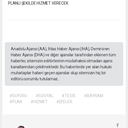
PLANLI ŞEKİLDE HİZMET VERECEK
Anadolu Ajansı (AA), İhlas Haber Ajansı (İHA), Demirören
Haber Ajansı (DHA) ve diğer ajanslar tarafından eklenen tüm
haberler, sitemizin editörlerinin müdahalesi olmadan ajans
kanallarından çekilmektedir. Bu haberlerde yer alan hukuki
muhataplar haberi geçen ajanslar olup sitemizin hiç bir
editörü sorumlu tutulamaz...
#DUYURU
#SOSYAL
#TESİS
#BAYRAM
#PLAN
#HİZMET
#EFELER