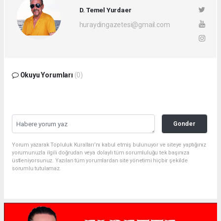
D. Temel Yurdaer
huraydingazetesi@gmail.com
Okuyu Yorumları
(0)
Gonder
Yorum yazarak Topluluk Kuralları’nı kabul etmiş bulunuyor ve siteye yaptığınız
yorumunuzla ilgili doğrudan veya dolaylı tüm sorumluluğu tek başınıza
üstleniyorsunuz. Yazılan tüm yorumlardan site yönetimi hiçbir şekilde
sorumlu tutulamaz.