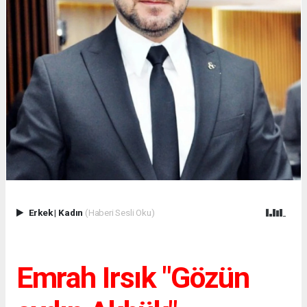
Erkek
|
Kadın
(Haberi Sesli Oku)
Emrah Irsık "Gözün