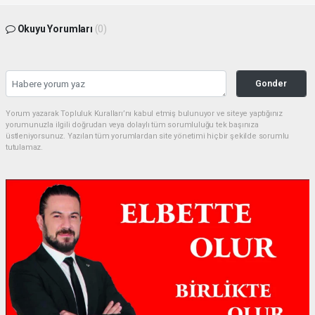
Okuyu Yorumları
(0)
Gonder
Yorum yazarak Topluluk Kuralları’nı kabul etmiş bulunuyor ve siteye yaptığınız
yorumunuzla ilgili doğrudan veya dolaylı tüm sorumluluğu tek başınıza
üstleniyorsunuz. Yazılan tüm yorumlardan site yönetimi hiçbir şekilde sorumlu
tutulamaz.