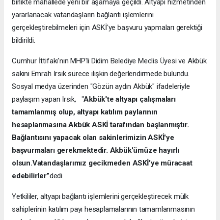
birlikte mahallede yeni bir aşamaya geçildi. Altyapı hizmetinden
yararlanacak vatandaşların bağlantı işlemlerini
gerçekleştirebilmeleri için ASKİ'ye başvuru yapmaları gerektiği
bildirildi.
Cumhur İttifakı'nın MHP'li Didim Belediye Meclis Üyesi ve Akbük
sakini Emrah Irsık sürece ilişkin değerlendirmede bulundu.
Sosyal medya üzerinden "Gözün aydın Akbük" ifadeleriyle
paylaşım yapan Irsık,
"Akbük'te altyapı çalışmaları
tamamlanmış olup, altyapı katılım paylarının
hesaplanmasına Akbük ASKİ tarafından başlanmıştır.
Bağlantısını yapacak olan sakinlerimizin ASKİ'ye
başvurmaları gerekmektedir. Akbük'ümüze hayırlı
olsun.Vatandaşlarımız gecikmeden ASKİ'ye müracaat
edebilirler”
dedi
Yetkililer, altyapı bağlantı işlemlerini gerçekleştirecek mülk
sahiplerinin katılım payı hesaplamalarının tamamlanmasının