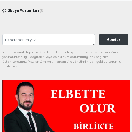
Okuyu Yorumları
(0)
Gonder
Yorum yazarak Topluluk Kuralları’nı kabul etmiş bulunuyor ve siteye yaptığınız
yorumunuzla ilgili doğrudan veya dolaylı tüm sorumluluğu tek başınıza
üstleniyorsunuz. Yazılan tüm yorumlardan site yönetimi hiçbir şekilde sorumlu
tutulamaz.