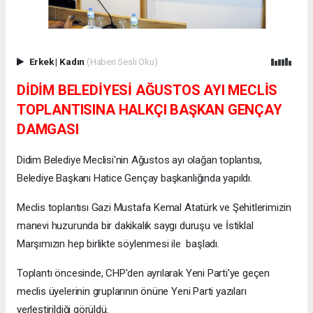
Erkek
|
Kadın
(Haberi Sesli Oku)
DİDİM BELEDİYESİ AĞUSTOS AYI MECLİS
TOPLANTISINA HALKÇI BAŞKAN GENÇAY
DAMGASI
Didim Belediye Meclisi'nin Ağustos ayı olağan toplantısı,
Belediye Başkanı Hatice Gençay başkanlığında yapıldı.
Meclis toplantısı Gazi Mustafa Kemal Atatürk ve Şehitlerimizin
manevi huzurunda bir dakikalık saygı duruşu ve İstiklal
Marşımızın hep birlikte söylenmesi ile başladı.
Toplantı öncesinde, CHP'den ayrılarak Yeni Parti'ye geçen
meclis üyelerinin gruplarının önüne Yeni Parti yazıları
yerleştirildiği görüldü.