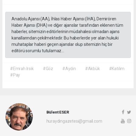
Anadolu Ajansı (AA), İhlas Haber Ajansı (İHA), Demirören
Haber Ajansı (DHA) ve diğer ajanslar tarafından eklenen tüm
haberler, sitemizin editörlerinin müdahalesi olmadan ajans
kanallarından çekilmektedir. Bu haberlerde yer alan hukuki
muhataplar haberi geçen ajanslar olup sitemizin hiç bir
editörü sorumlu tutulamaz...
#Emrah Irsık
#Göz
#Aydın
#Akbük
#Katılım
#Pay
Bülent ESER
huraydingazetesi@gmail.com