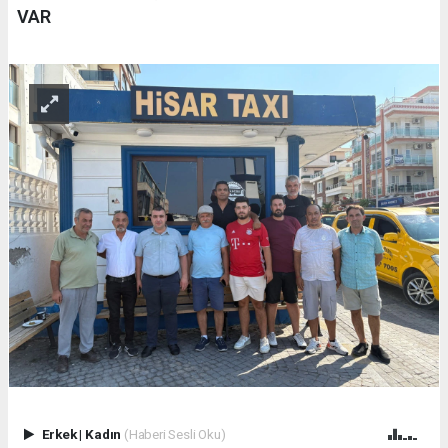
VAR
Erkek
|
Kadın
(Haberi Sesli Oku)