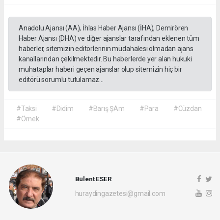
Anadolu Ajansı (AA), İhlas Haber Ajansı (İHA), Demirören
Haber Ajansı (DHA) ve diğer ajanslar tarafından eklenen tüm
haberler, sitemizin editörlerinin müdahalesi olmadan ajans
kanallarından çekilmektedir. Bu haberlerde yer alan hukuki
muhataplar haberi geçen ajanslar olup sitemizin hiç bir
editörü sorumlu tutulamaz...
#Taksi
#Didim
#Barış ŞAm
#Para
#Cüzdan
#Örnek
Bülent ESER
huraydingazetesi@gmail.com