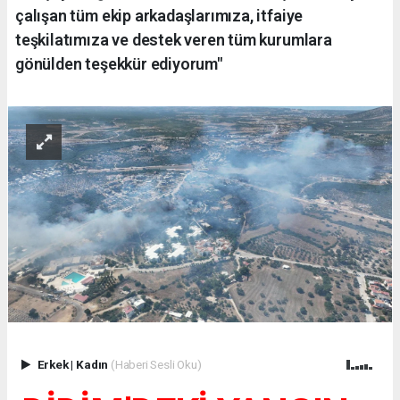
çalışan tüm ekip arkadaşlarımıza, itfaiye
teşkilatımıza ve destek veren tüm kurumlara
gönülden teşekkür ediyorum"
Erkek
|
Kadın
(Haberi Sesli Oku)