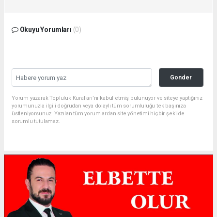
Okuyu Yorumları
(0)
Gonder
Yorum yazarak Topluluk Kuralları’nı kabul etmiş bulunuyor ve siteye yaptığınız
yorumunuzla ilgili doğrudan veya dolaylı tüm sorumluluğu tek başınıza
üstleniyorsunuz. Yazılan tüm yorumlardan site yönetimi hiçbir şekilde
sorumlu tutulamaz.