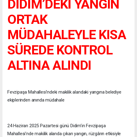
DİDİM’DEKİ YANGIN
ORTAK
MÜDAHALEYLE KISA
SÜREDE KONTROL
ALTINA ALINDI
Fevzipaşa Mahallesi’ndeki makilik alandaki yangına belediye
ekiplerinden anında müdahale
24 Haziran 2025 Pazartesi günü Didim’in Fevzipaşa
Mahallesi’nde makilik alanda çıkan yangın, rüzgârın etkisiyle