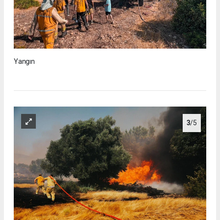
Yangın
3
/5