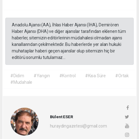
Anadolu Ajansı (AA), İhlas Haber Ajansı (İHA), Demirören
Haber Ajansı (DHA) ve diğer ajanslar tarafından eklenen tüm
haberler, sitemizin editörlerinin müdahalesi olmadan ajans
kanallarından çekilmektedir. Bu haberlerde yer alan hukuki
muhataplar haberi geçen ajanslar olup sitemizin hiç bir
editörü sorumlu tutulamaz...
#Didim
#Yangın
#Kontrol
#Kısa Süre
#Ortak
#Mudahale
Bülent ESER
huraydingazetesi@gmail.com