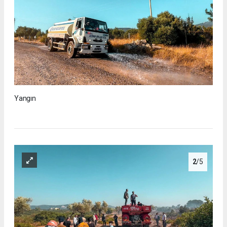
Yangın
2
/5