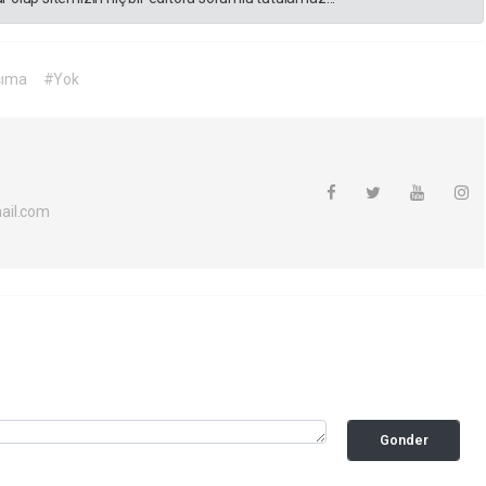
şıma
#Yok
ail.com
Gonder