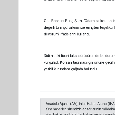
Oda Başkanı Barış Şam, “Odamıza korsan ta
değerli tüm şoförlerimize en içten teşekkürl
diliyorum” ifadelerini kullandı.
Didim’deki ticari taksi sürücüleri de bu duru
vurguladı. Korsan taşımacılığın önüne geçilmes
yetkili kurumlara çağrıda bulundu.
Anadolu Ajansı (AA), İhlas Haber Ajansı (İHA
tüm haberler, sitemizin editörlerinin müdaha
alan hukuki muhataplar haberi geçen ajanslar