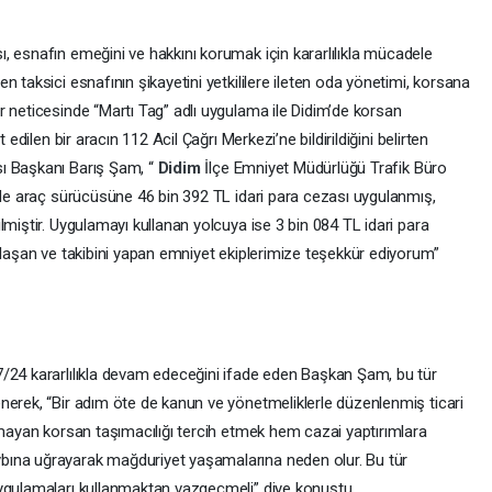
, esnafın emeğini ve hakkını korumak için kararlılıkla mücadele
 taksici esnafının şikayetini yetkililere ileten oda yönetimi, korsana
r neticesinde “Martı Tag” adlı uygulama ile Didim’de korsan
 edilen bir aracın 112 Acil Çağrı Merkezi’ne bildirildiğini belirten
sı Başkanı Barış Şam, “
Didim
İlçe Emniyet Müdürlüğü Trafik Büro
imde araç sürücüsüne 46 bin 392 TL idari para cezası uygulanmış,
lmiştir. Uygulamayı kullanan yolcuya ise 3 bin 084 TL idari para
klaşan ve takibini yapan emniyet ekiplerimize teşekkür ediyorum”
/24 kararlılıkla devam edeceğini ifade eden Başkan Şam, bu tür
nerek, “Bir adım öte de kanun ve yönetmeliklerle düzenlenmiş ticari
lmayan korsan taşımacılığı tercih etmek hem cazai yaptırımlara
bına uğrayarak mağduriyet yaşamalarına neden olur. Bu tür
uygulamaları kullanmaktan vazgeçmeli” diye konuştu.