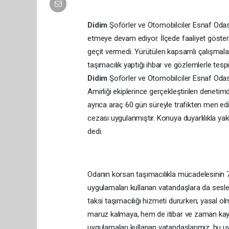
Didim
Şoförler ve Otomobilciler Esnaf Odası
etmeye devam ediyor. İlçede faaliyet gösteren
geçit vermedi. Yürütülen kapsamlı çalışmala
taşımacılık yaptığı ihbar ve gözlemlerle tespit
Didim
Şoförler ve Otomobilciler Esnaf Oda
Amirliği ekiplerince gerçekleştirilen denet
ayrıca araç 60 gün süreyle trafikten men edi
cezası uygulanmıştır. Konuya duyarlılıkla ya
dedi.
Odanın korsan taşımacılıkla mücadelesinin 7
uygulamaları kullanan vatandaşlara da sesle
taksi taşımacılığı hizmeti dururken; yasal o
maruz kalmaya, hem de itibar ve zaman kay
uygulamaları kullanan vatandaşlarımız, bu 