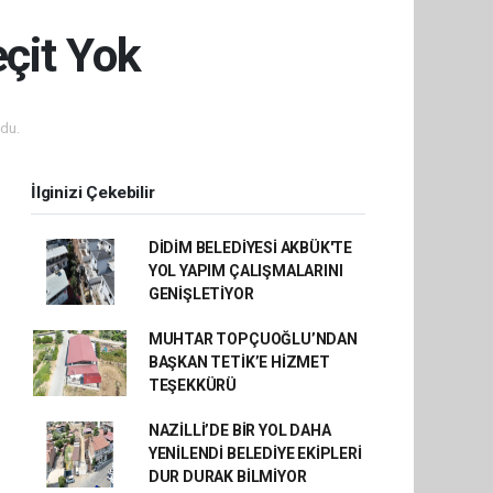
çit Yok
du.
İlginizi Çekebilir
DİDİM BELEDİYESİ AKBÜK'TE
YOL YAPIM ÇALIŞMALARINI
GENİŞLETİYOR
MUHTAR TOPÇUOĞLU’NDAN
BAŞKAN TETİK’E HİZMET
TEŞEKKÜRÜ
NAZİLLİ’DE BİR YOL DAHA
YENİLENDİ BELEDİYE EKİPLERİ
DUR DURAK BİLMİYOR