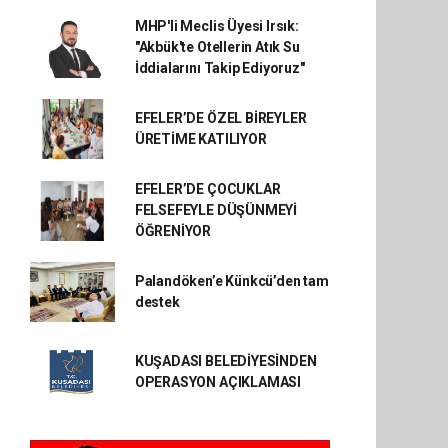
MHP'li Meclis Üyesi Irsık:
"Akbük'te Otellerin Atık Su
İddialarını Takip Ediyoruz"
EFELER’DE ÖZEL BİREYLER
ÜRETİME KATILIYOR
EFELER’DE ÇOCUKLAR
FELSEFEYLE DÜŞÜNMEYİ
ÖĞRENİYOR
Palandöken’e Künkcü’den tam
destek
KUŞADASI BELEDİYESİNDEN
OPERASYON AÇIKLAMASI