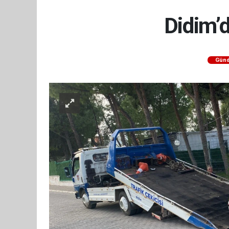
Didim’
Gün