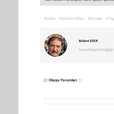
#Didim
#Şoförler Odası
#Kortsan
#Ta
Bülent ESER
huraydingazetesi@gm
Okuyu Yorumları
(0)