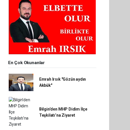
En Çok Okunanlar
Emrah Irsık "Gözün aydın
Akbük"
Bilgin’den MHP Didim İlçe
Teşkilatı’na Ziyaret