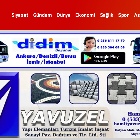
Siyaset
Gündem
Dünya
Ekonomi
Sağlık
Spor
As