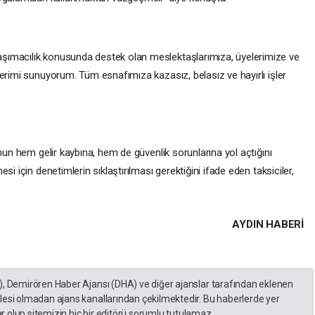
şımacılık konusunda destek olan meslektaşlarımıza, üyelerimize ve
erimi sunuyorum. Tüm esnafımıza kazasız, belasız ve hayırlı işler
mun hem gelir kaybına, hem de güvenlik sorunlarına yol açtığını
i için denetimlerin sıklaştırılması gerektiğini ifade eden taksiciler,
AYDIN HABERİ
), Demirören Haber Ajansı (DHA) ve diğer ajanslar tarafından eklenen
lesi olmadan ajans kanallarından çekilmektedir. Bu haberlerde yer
 olup sitemizin hiç bir editörü sorumlu tutulamaz...