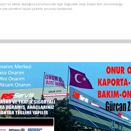
uyor ve siteye yaptığınız yorumunuzla ilgili doğrudan veya dolaylı tüm sorumluluğu
n site yönetimi hiçbir şekilde sorumlu tutulamaz.