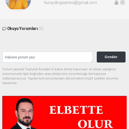
huraydingazetesi@gmail.com
Okuyu Yorumları
(0)
Gonder
Yorum yazarak Topluluk Kuralları’nı kabul etmiş bulunuyor ve siteye yaptığınız
yorumunuzla ilgili doğrudan veya dolaylı tüm sorumluluğu tek başınıza
üstleniyorsunuz. Yazılan tüm yorumlardan site yönetimi hiçbir şekilde sorumlu
tutulamaz.