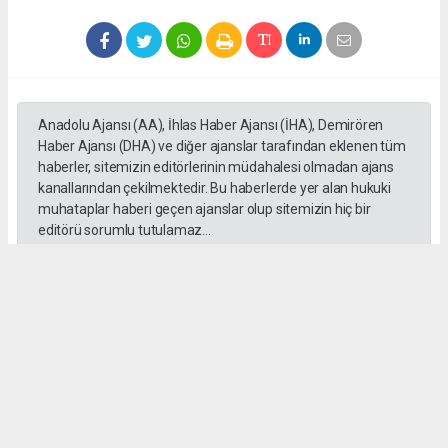
Anadolu Ajansı (AA), İhlas Haber Ajansı (İHA), Demirören
Haber Ajansı (DHA) ve diğer ajanslar tarafından eklenen tüm
haberler, sitemizin editörlerinin müdahalesi olmadan ajans
kanallarından çekilmektedir. Bu haberlerde yer alan hukuki
muhataplar haberi geçen ajanslar olup sitemizin hiç bir
editörü sorumlu tutulamaz...
#Emrah Irsık
#Göz
#Aydın
#Akbük
#Katılım
#Pay
Bülent ESER