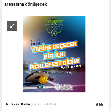
arenasına dönüşecek.
Erkek
|
Kadın
(Haberi Sesli Oku)