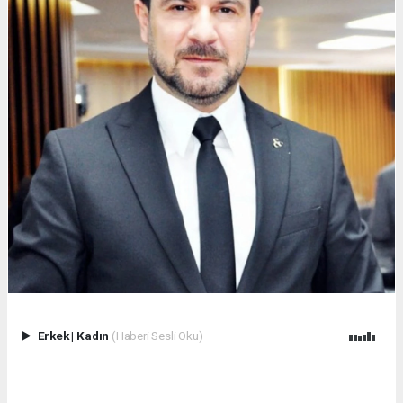
Erkek
|
Kadın
(Haberi Sesli Oku)