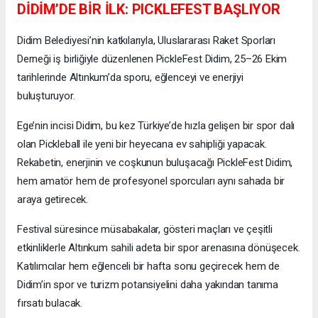
DİDİM’DE BİR İLK: PICKLEFEST BAŞLIYOR
Didim Belediyesi’nin katkılarıyla, Uluslararası Raket Sporları
Derneği iş birliğiyle düzenlenen PickleFest Didim, 25–26 Ekim
tarihlerinde Altınkum’da sporu, eğlenceyi ve enerjiyi
buluşturuyor.
Ege’nin incisi Didim, bu kez Türkiye’de hızla gelişen bir spor dalı
olan Pickleball ile yeni bir heyecana ev sahipliği yapacak.
Rekabetin, enerjinin ve coşkunun buluşacağı PickleFest Didim,
hem amatör hem de profesyonel sporcuları aynı sahada bir
araya getirecek.
Festival süresince müsabakalar, gösteri maçları ve çeşitli
etkinliklerle Altınkum sahili adeta bir spor arenasına dönüşecek.
Katılımcılar hem eğlenceli bir hafta sonu geçirecek hem de
Didim’in spor ve turizm potansiyelini daha yakından tanıma
fırsatı bulacak.