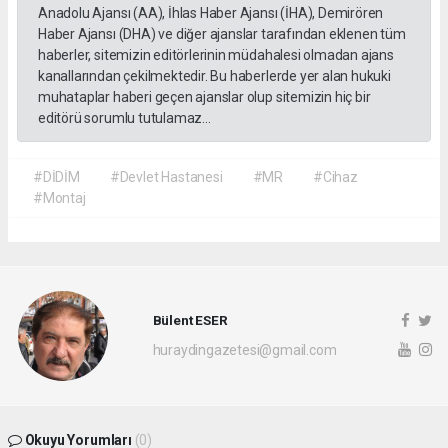
Anadolu Ajansı (AA), İhlas Haber Ajansı (İHA), Demirören
Haber Ajansı (DHA) ve diğer ajanslar tarafından eklenen tüm
haberler, sitemizin editörlerinin müdahalesi olmadan ajans
kanallarından çekilmektedir. Bu haberlerde yer alan hukuki
muhataplar haberi geçen ajanslar olup sitemizin hiç bir
editörü sorumlu tutulamaz...
#DİDİM
#Devlet Hastanesi
#MR
#Cihaz
#Montaj
Bülent ESER
huraydingazetesi@gmail.com
Okuyu Yorumları
(0)