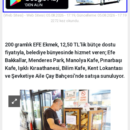
(Web Sitesi) - Web Sitesi | 05.08.2026 - 17:19, Güncelleme: 05.08.2026 - 17:19
2272 kez okundu.
200 gramlık EFE Ekmek, 12,50 TL’lik bütçe dostu
fiyatıyla, belediye bünyesinde hizmet veren; Efe
Bakkallar, Menderes Park, Manolya Kafe, Pınarbaşı
Kafe, Işıklı Kıraathanesi, Bilim Kafe, Kent Lokantası
ve Şevketiye Aile Çay Bahçesi’nde satışa sunuluyor.