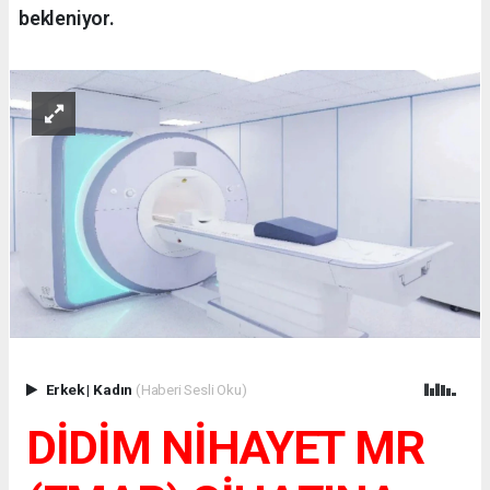
bekleniyor.
Erkek
|
Kadın
(Haberi Sesli Oku)
DİDİM NİHAYET MR