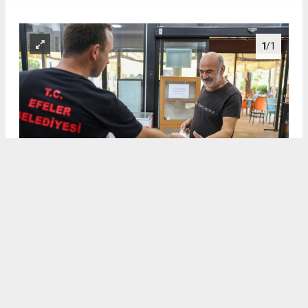
1
/1
BAŞKAN ANIL YETİŞKİN’İN HESAPLI EKMEK HİZMETİ AİLE
BÜTÇELERİNE NEFES ALDIRIYOR