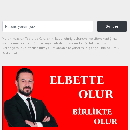
Gonder
Yorum yazarak Topluluk Kuralları’nı kabul etmiş bulunuyor ve siteye yaptığınız
yorumunuzla ilgili doğrudan veya dolaylı tüm sorumluluğu tek başınıza
üstleniyorsunuz. Yazılan tüm yorumlardan site yönetimi hiçbir şekilde sorumlu
tutulamaz.