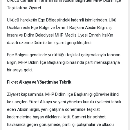
Ülkücü Camianın Tanınan İsmi Abidin Bilgin’den MHP Didim İlçe
Teşkilatı’na Ziyaret
Ülkücü hareketin Ege Bölgesi'ndeki kıdemli isimlerinden, Ülkü
Ocakları eski Ege Bölge ve İzmir İl Başkanı Abidin Bilgin, iş
insanı ve Didim Belediyesi MHP Meclis Üyesi Emrah Irsık'ın
daveti üzerine Didim'e bir ziyaret gerçekleştirdi.
Ege Bölgesi genelinde yürüttüğü teşkilat çalışmalarıyla tanınan
Bilgin, MHP Didim İlçe Başkanlığı binasında parti mensuplarıyla
bir araya geldi.
Fikret Alkaya ve Yönetimine Tebrik
Ziyaret kapsamında, MHP Didim İlçe Başkanlığı görevine ikinci
kez seçilen Fikret Alkaya ve yeni yönetim kurulu üyelerini tebrik
eden Abidin Bilgin, yeni çalışma döneminde teşkilat
kademelerine başarı dileklerini iletti. Samimi bir sohbet
havasında geçen görüşmede, parti içi çalışmalar ve ülkücü