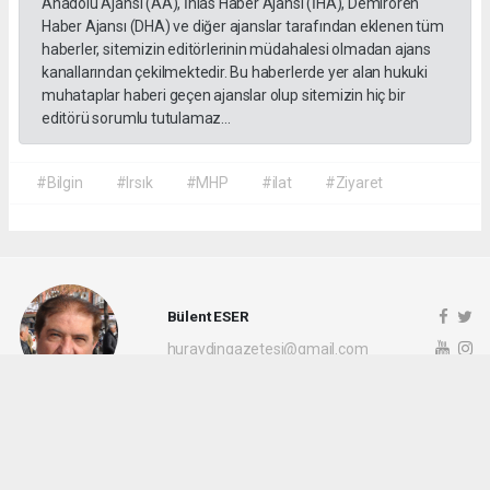
Anadolu Ajansı (AA), İhlas Haber Ajansı (İHA), Demirören
Haber Ajansı (DHA) ve diğer ajanslar tarafından eklenen tüm
haberler, sitemizin editörlerinin müdahalesi olmadan ajans
kanallarından çekilmektedir. Bu haberlerde yer alan hukuki
muhataplar haberi geçen ajanslar olup sitemizin hiç bir
editörü sorumlu tutulamaz...
#Bilgin
#Irsık
#MHP
#ilat
#Ziyaret
Bülent ESER
huraydingazetesi@gmail.com
Okuyu Yorumları
(0)