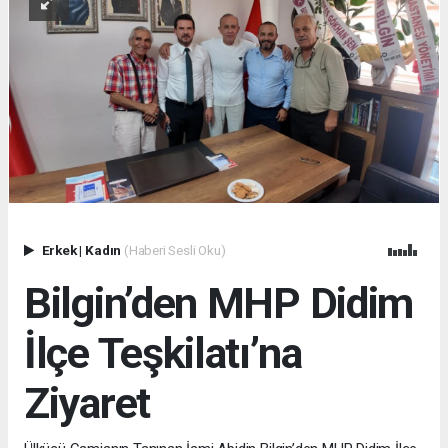
Erkek
|
Kadın
(Haberi Sesli Oku)
Bilgin’den MHP Didim
İlçe Teşkilatı’na
Ziyaret