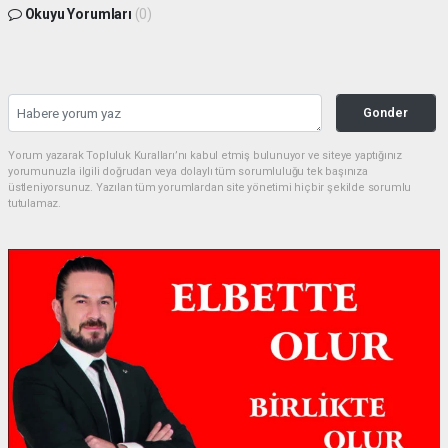
Okuyu Yorumları
(0)
Gonder
Yorum yazarak Topluluk Kuralları’nı kabul etmiş bulunuyor ve siteye yaptığınız
yorumunuzla ilgili doğrudan veya dolaylı tüm sorumluluğu tek başınıza
üstleniyorsunuz. Yazılan tüm yorumlardan site yönetimi hiçbir şekilde sorumlu
tutulamaz.