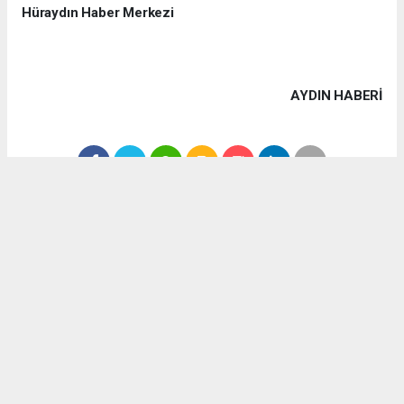
Hüraydın Haber Merkezi
AYDIN HABERİ
Anadolu Ajansı (AA), İhlas Haber Ajansı (İHA), Demirören
Haber Ajansı (DHA) ve diğer ajanslar tarafından eklenen tüm
haberler, sitemizin editörlerinin müdahalesi olmadan ajans
kanallarından çekilmektedir. Bu haberlerde yer alan hukuki
muhataplar haberi geçen ajanslar olup sitemizin hiç bir
editörü sorumlu tutulamaz...
#Bilgin
#Irsık
#MHP
#ilat
#Ziyaret