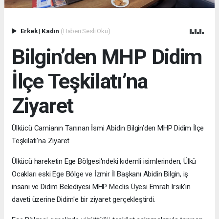
Erkek
|
Kadın
(Haberi Sesli Oku)
Bilgin’den MHP Didim
İlçe Teşkilatı’na
Ziyaret
Ülkücü Camianın Tanınan İsmi Abidin Bilgin’den MHP Didim İlçe
Teşkilatı’na Ziyaret
Ülkücü hareketin Ege Bölgesi'ndeki kıdemli isimlerinden, Ülkü
Ocakları eski Ege Bölge ve İzmir İl Başkanı Abidin Bilgin, iş
insanı ve Didim Belediyesi MHP Meclis Üyesi Emrah Irsık'ın
daveti üzerine Didim'e bir ziyaret gerçekleştirdi.