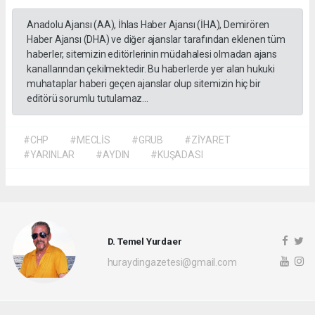
Anadolu Ajansı (AA), İhlas Haber Ajansı (İHA), Demirören
Haber Ajansı (DHA) ve diğer ajanslar tarafından eklenen tüm
haberler, sitemizin editörlerinin müdahalesi olmadan ajans
kanallarından çekilmektedir. Bu haberlerde yer alan hukuki
muhataplar haberi geçen ajanslar olup sitemizin hiç bir
editörü sorumlu tutulamaz...
#CHP
#MECLİS
#GRUB
#ZİYARET
#YARINLAR
#AYDIN
#KUŞADASI
D. Temel Yurdaer
huraydingazetesi@gmail.com