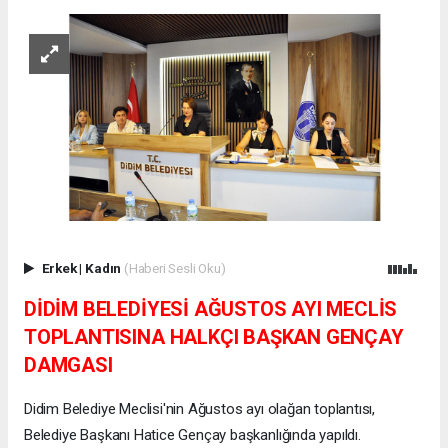
Erkek
|
Kadın
(Haberi Sesli Oku)
DİDİM BELEDİYESİ AĞUSTOS AYI MECLİS
TOPLANTISINA HALKÇI BAŞKAN GENÇAY
DAMGASI
Didim Belediye Meclisi'nin Ağustos ayı olağan toplantısı,
Belediye Başkanı Hatice Gençay başkanlığında yapıldı.