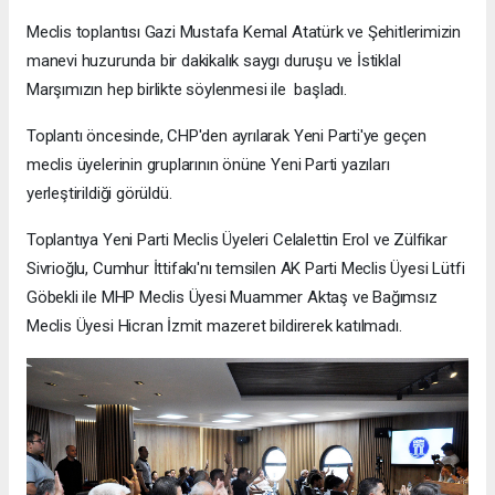
Meclis toplantısı Gazi Mustafa Kemal Atatürk ve Şehitlerimizin
manevi huzurunda bir dakikalık saygı duruşu ve İstiklal
Marşımızın hep birlikte söylenmesi ile başladı.
Toplantı öncesinde, CHP'den ayrılarak Yeni Parti'ye geçen
meclis üyelerinin gruplarının önüne Yeni Parti yazıları
yerleştirildiği görüldü.
Toplantıya Yeni Parti Meclis Üyeleri Celalettin Erol ve Zülfikar
Sivrioğlu, Cumhur İttifakı'nı temsilen AK Parti Meclis Üyesi Lütfi
Göbekli ile MHP Meclis Üyesi Muammer Aktaş ve Bağımsız
Meclis Üyesi Hicran İzmit mazeret bildirerek katılmadı.