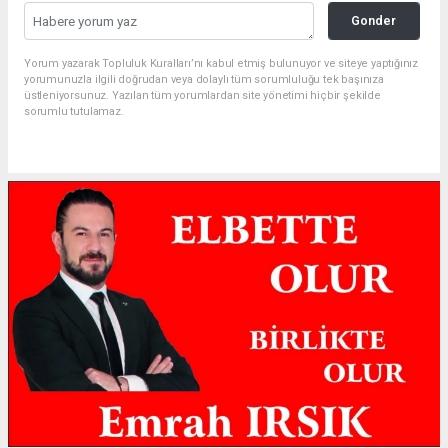
Gonder
Yorum yazarak Topluluk Kuralları’nı kabul etmiş bulunuyor ve siteye yaptığınız
yorumunuzla ilgili doğrudan veya dolaylı tüm sorumluluğu tek başınıza
üstleniyorsunuz. Yazılan tüm yorumlardan site yönetimi hiçbir şekilde
sorumlu tutulamaz.