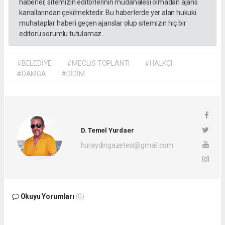
haberler, sitemizin editörlerinin müdahalesi olmadan ajans
kanallarından çekilmektedir. Bu haberlerde yer alan hukuki
muhataplar haberi geçen ajanslar olup sitemizin hiç bir
editörü sorumlu tutulamaz...
#BELEDİYE
#MECLİS TOPLANTI
#HALKÇI
#DAMGA
#DİDİM
D. Temel Yurdaer
huraydingazetesi@gmail.com
Okuyu Yorumları
(0)