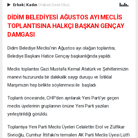
Erkek
|
Kadın
(Haberi Sesli Oku)
DİDİM BELEDİYESİ AĞUSTOS AYI MECLİS
TOPLANTISINA HALKÇI BAŞKAN GENÇAY
DAMGASI
Didim Belediye Meclisi'nin Ağustos ayı olağan toplantısı,
Belediye Başkanı Hatice Gençay başkanlığında yapıldı.
Meclis toplantısı Gazi Mustafa Kemal Atatürk ve Şehitlerimizin
manevi huzurunda bir dakikalık saygı duruşu ve İstiklal
Marşımızın hep birlikte söylenmesi ile başladı.
Toplantı öncesinde, CHP'den ayrılarak Yeni Parti'ye geçen
meclis üyelerinin gruplarının önüne Yeni Parti yazıları
yerleştirildiği görüldü.
Toplantıya Yeni Parti Meclis Üyeleri Celalettin Erol ve Zülfikar
Sivrioğlu, Cumhur İttifakı'nı temsilen AK Parti Meclis Üyesi Lütfi