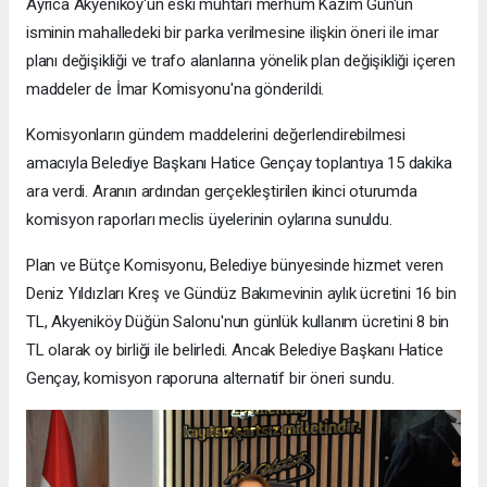
Ayrıca Akyeniköy'ün eski muhtarı merhum Kazım Gün'ün
isminin mahalledeki bir parka verilmesine ilişkin öneri ile imar
planı değişikliği ve trafo alanlarına yönelik plan değişikliği içeren
maddeler de İmar Komisyonu'na gönderildi.
Komisyonların gündem maddelerini değerlendirebilmesi
amacıyla Belediye Başkanı Hatice Gençay toplantıya 15 dakika
ara verdi. Aranın ardından gerçekleştirilen ikinci oturumda
komisyon raporları meclis üyelerinin oylarına sunuldu.
Plan ve Bütçe Komisyonu, Belediye bünyesinde hizmet veren
Deniz Yıldızları Kreş ve Gündüz Bakımevinin aylık ücretini 16 bin
TL, Akyeniköy Düğün Salonu'nun günlük kullanım ücretini 8 bin
TL olarak oy birliği ile belirledi. Ancak Belediye Başkanı Hatice
Gençay, komisyon raporuna alternatif bir öneri sundu.