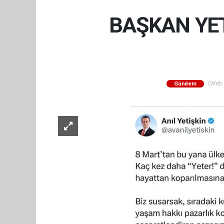
BAŞKAN YET
(Web S
Gündem