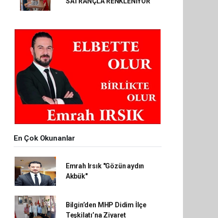
SATRANÇLA RENKLENİYOR
En Çok Okunanlar
Emrah Irsık "Gözün aydın
Akbük"
Bilgin’den MHP Didim İlçe
Teşkilatı’na Ziyaret