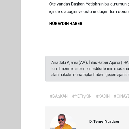
Öte yandan Başkan Yetişkin’in bu durumun çö
içinde olacağını ve üstüne düşen tüm sorumlu
HÜRAYDIN HABER
Anadolu Ajansı (AA), İhlas Haber Ajansı (İHA
tüm haberler, sitemizin editörlerinin müdaha
alan hukuki muhataplar haberi geçen ajanslar
#BAŞKAN
#YETİŞKİN
#KADIN
#CİNAY
D. Temel Yurdaer