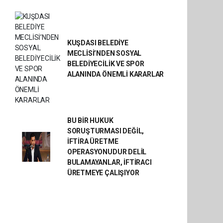
KUŞDASI BELEDİYE
MECLİSİ’NDEN SOSYAL
BELEDİYECİLİK VE SPOR
ALANINDA ÖNEMLİ KARARLAR
BU BİR HUKUK
SORUŞTURMASI DEĞİL,
İFTİRA ÜRETME
OPERASYONUDUR DELİL
BULAMAYANLAR, İFTİRACI
ÜRETMEYE ÇALIŞIYOR