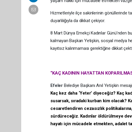
yaşam hakkı için mücadele etmekten vazgeçm
Hizmetleriyle ilçe sakinlerinin gönüllerinde 
duyarlılığıyla da dikkat çekiyor.
8 Mart Dünya Emekçi Kadınlar Günü’nden bu 
kalmayan Başkan Yetişkin, sosyal medya hes
kayıtsız kalınmaması gerektiğine dikkat çekti
“KAÇ KADININ HAYATTAN KOPARILMA
Efeler
Belediye Başkanı Anıl Yetişkin mesaj
Kaç kez daha ‘Yeter’ diyeceğiz? Kaç ka
susarsak, sıradaki kurban kim olacak? Ka
cesaretlendiren cezasızlık politikaları
sürdüreceğiz. Kadınlar öldürülmeye deva
hayatı için mücadele etmekten, adalet 