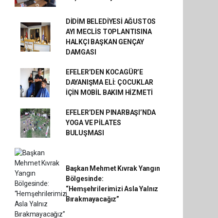
DİDİM BELEDİYESİ AĞUSTOS
AYI MECLİS TOPLANTISINA
HALKÇI BAŞKAN GENÇAY
DAMGASI
EFELER’DEN KOCAGÜR’E
DAYANIŞMA ELİ: ÇOCUKLAR
İÇİN MOBİL BAKIM HİZMETİ
EFELER’DEN PINARBAŞI’NDA
YOGA VE PİLATES
BULUŞMASI
Başkan Mehmet Kıvrak Yangın
Bölgesinde:
“Hemşehrilerimizi Asla Yalnız
Bırakmayacağız”