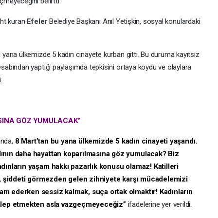
eyeceğini belirtti.
taht kuran
Efeler
Belediye Başkanı Anıl Yetişkin, sosyal konulardaki
yana ülkemizde 5 kadın cinayete kurban gitti. Bu duruma kayıtsız
abından yaptığı paylaşımda tepkisini ortaya koydu ve olaylara
.
SINA GÖZ YUMULACAK”
ında,
8 Mart’tan bu yana ülkemizde 5 kadın cinayeti yaşandı.
dının daha hayattan koparılmasına göz yumulacak? Biz
dınların yaşam hakkı pazarlık konusu olamaz! Katilleri
na, şiddeti görmezden gelen zihniyete karşı mücadelemizi
m ederken sessiz kalmak, suça ortak olmaktır! Kadınların
talep etmekten asla vazgeçmeyeceğiz”
ifadelerine yer verildi.