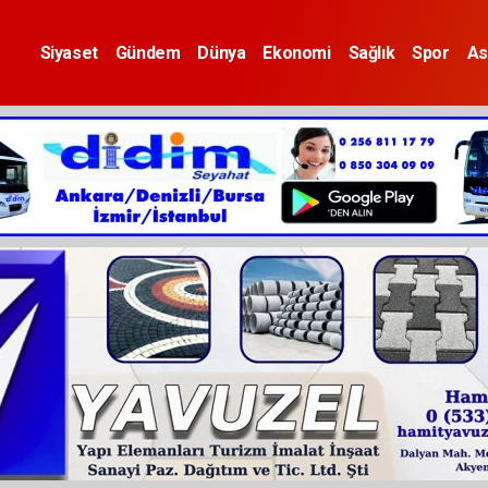
Siyaset
Gündem
Dünya
Ekonomi
Sağlık
Spor
As