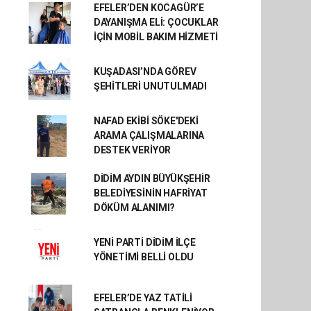
EFELER’DEN KOCAGÜR’E
DAYANIŞMA ELİ: ÇOCUKLAR
İÇİN MOBİL BAKIM HİZMETİ
KUŞADASI’NDA GÖREV
ŞEHİTLERİ UNUTULMADI
NAFAD EKİBİ SÖKE'DEKİ
ARAMA ÇALIŞMALARINA
DESTEK VERİYOR
DİDİM AYDIN BÜYÜKŞEHİR
BELEDİYESİNİN HAFRİYAT
DÖKÜM ALANIMI?
YENİ PARTİ DİDİM İLÇE
YÖNETİMİ BELLİ OLDU
EFELER’DE YAZ TATİLİ