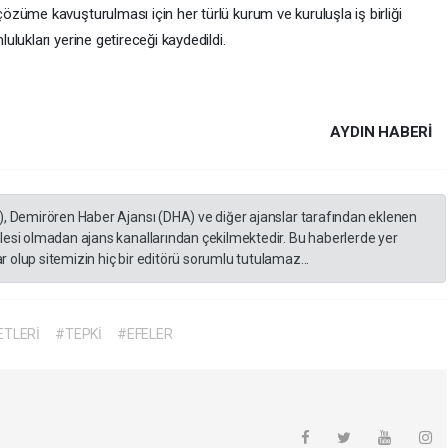
züme kavuşturulması için her türlü kurum ve kuruluşla iş birliği
lukları yerine getireceği kaydedildi.
AYDIN HABERİ
), Demirören Haber Ajansı (DHA) ve diğer ajanslar tarafından eklenen
lesi olmadan ajans kanallarından çekilmektedir. Bu haberlerde yer
 olup sitemizin hiç bir editörü sorumlu tutulamaz...
ETLERİ
#TEPKİ
#EFELER