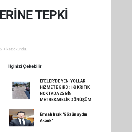
ERİNE TEPKİ
61+ kez okundu.
İlginizi Çekebilir
EFELER’DE YENİ YOLLAR
HİZMETE GİRDİ: İKİ KRİTİK
NOKTADA 25 BİN
METREKARELİK DÖNÜŞÜM
Emrah Irsık "Gözün aydın
Akbük"