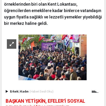
örneklerinden biri olan Kent Lokantası,
öğrencilerden emeklilere kadar binlerce vatandaşın
uygun fiyatla sağlıklı ve lezzetli yemekler yiyebildiği
bir merkez haline geldi.
Erkek
|
Kadın
(Haberi Sesli Oku)
BAŞKAN YETİŞKİN, EFELER’İ SOSYAL