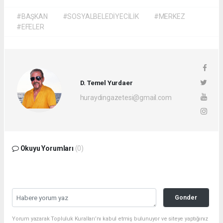
#BAŞKAN
#SOSYALBELEDİYECİLİK
#MERKEZ
#EFELER
D. Temel Yurdaer
huraydingazetesi@gmail.com
Okuyu Yorumları
(0)
Gonder
Yorum yazarak Topluluk Kuralları’nı kabul etmiş bulunuyor ve siteye yaptığınız