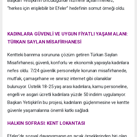
Başkan Yetişkin’in öncülüğünde hizmete açılan merkez,
“herkes için erişilebilir bir Efeler” hedefinin somut örneği oldu.
KADINLARA GÜVENLİ VE UYGUN FİYATLI YAŞAM ALANI:
TÜRKAN SAYLAN MİSAFİRHANESİ
Kentteki barınma sorununa çözüm getiren Türkan Saylan
Misafirhanesi, güvenli, konforlu ve ekonomik yapısıyla kadınlara
nefes oldu. 7/24 güvenlik personeliyle korunan misafirhanede,
mutfak, çamaşırhane ve sınırsız internet gibi olanaklar
bulunuyor. Üstelik 18-25 yaş arası kadınlara, kamu personeline,
engelli ve asgari ücretli kadınlara yüzde 50 indirim uygulanıyor.
Başkan Yetişkin’in bu projesi, kadınların güçlenmesine ve kentte
güvenle yaşamalarına önemli katkı sağladı.
HALKIN SOFRASI: KENT LOKANTASI
Efeler’de sosyal dayanışmanın en sıcak örneklerinden biri olan