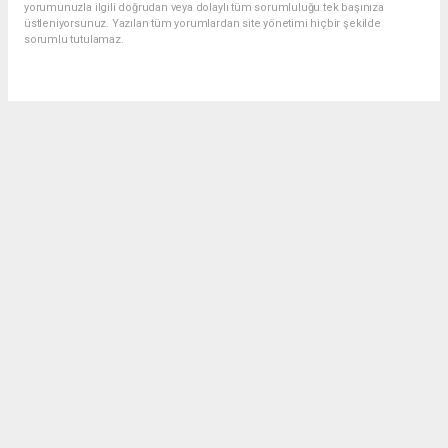
yorumunuzla ilgili doğrudan veya dolaylı tüm sorumluluğu tek başınıza
üstleniyorsunuz. Yazılan tüm yorumlardan site yönetimi hiçbir şekilde
sorumlu tutulamaz.
Anasayfa
Gündem
Söke Sevgi Evinde 500 Can dosta