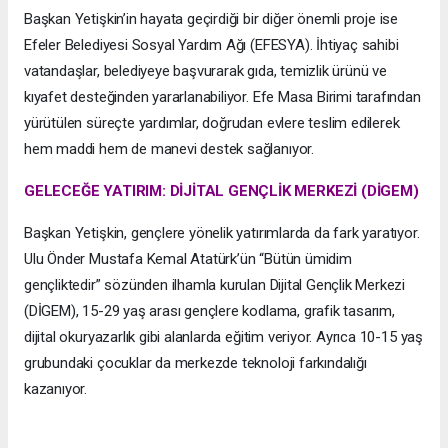
Başkan Yetişkin’in hayata geçirdiği bir diğer önemli proje ise
Efeler Belediyesi Sosyal Yardım Ağı (EFESYA). İhtiyaç sahibi
vatandaşlar, belediyeye başvurarak gıda, temizlik ürünü ve
kıyafet desteğinden yararlanabiliyor. Efe Masa Birimi tarafından
yürütülen süreçte yardımlar, doğrudan evlere teslim edilerek
hem maddi hem de manevi destek sağlanıyor.
GELECEĞE YATIRIM: DİJİTAL GENÇLİK MERKEZİ (DİGEM)
Başkan Yetişkin, gençlere yönelik yatırımlarda da fark yaratıyor.
Ulu Önder Mustafa Kemal Atatürk’ün “Bütün ümidim
gençliktedir” sözünden ilhamla kurulan Dijital Gençlik Merkezi
(DİGEM), 15-29 yaş arası gençlere kodlama, grafik tasarım,
dijital okuryazarlık gibi alanlarda eğitim veriyor. Ayrıca 10-15 yaş
grubundaki çocuklar da merkezde teknoloji farkındalığı
kazanıyor.