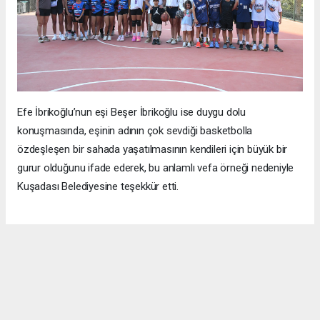
Efe İbrikoğlu’nun eşi Beşer İbrikoğlu ise duygu dolu
konuşmasında, eşinin adının çok sevdiği basketbolla
özdeşleşen bir sahada yaşatılmasının kendileri için büyük bir
gurur olduğunu ifade ederek, bu anlamlı vefa örneği nedeniyle
Kuşadası Belediyesine teşekkür etti.
Konuşmaların ardından kurdele kesilerek Efe İbrikoğlu
Basketbol Sahası hizmete açıldı. Açılışın ardından Başkan Vekili
Tahsin Demirtaş, Efe İbrikoğlu’nun ailesi, protokol üyeleri ve
sporcular sahada bir araya gelerek sembolik ilk basket atışlarını