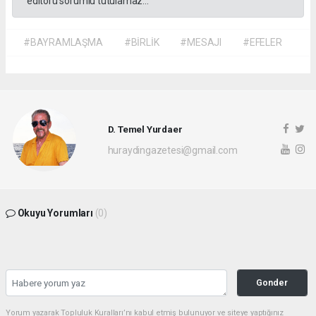
editörü sorumlu tutulamaz...
#BAYRAMLAŞMA
#BİRLİK
#MESAJI
#EFELER
D. Temel Yurdaer
huraydingazetesi@gmail.com
Okuyu Yorumları
(0)
Gonder
Yorum yazarak Topluluk Kuralları’nı kabul etmiş bulunuyor ve siteye yaptığınız