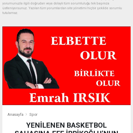
yorumunuzla ilgili doğrudan veya dolaylı tüm sorumluluğu tek başınıza
üstleniyorsunuz. Yazılan tüm yorumlardan site yönetimi hiçbir şekilde sorumlu
tutulamaz.
Anasayfa
Spor
YENİLENEN BASKETBOL