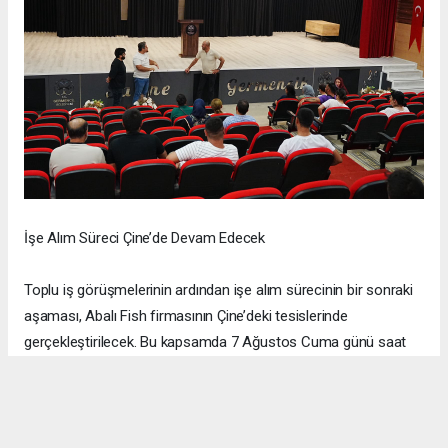
İşe Alım Süreci Çine’de Devam Edecek
Toplu iş görüşmelerinin ardından işe alım sürecinin bir sonraki
aşaması, Abalı Fish firmasının Çine’deki tesislerinde
gerçekleştirilecek. Bu kapsamda 7 Ağustos Cuma günü saat
10.00’da Germencik Belediyesi hizmet binası önünden Çine’ye
ücretsiz servis kaldırılacak. İşe alım sürecine katılacak
vatandaşlar, belediye önünden hareket edecek servisle
görüşme ve değerlendirme sürecine ulaştırılacak.