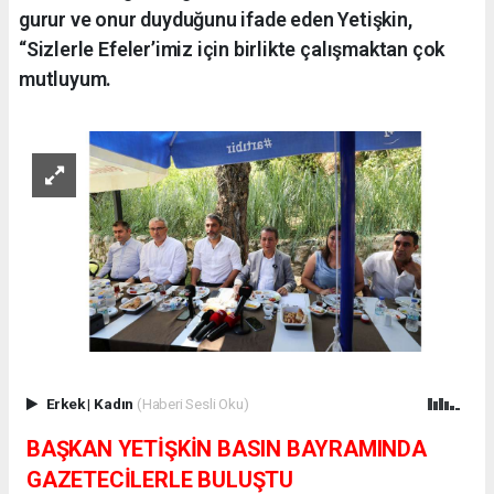
gurur ve onur duyduğunu ifade eden Yetişkin,
“Sizlerle Efeler’imiz için birlikte çalışmaktan çok
mutluyum.
Erkek
|
Kadın
(Haberi Sesli Oku)
BAŞKAN YETİŞKİN BASIN BAYRAMINDA
GAZETECİLERLE BULUŞTU