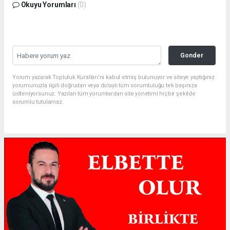
Okuyu Yorumları
(0)
Gonder
Yorum yazarak Topluluk Kuralları’nı kabul etmiş bulunuyor ve siteye yaptığınız
yorumunuzla ilgili doğrudan veya dolaylı tüm sorumluluğu tek başınıza
üstleniyorsunuz. Yazılan tüm yorumlardan site yönetimi hiçbir şekilde
sorumlu tutulamaz.