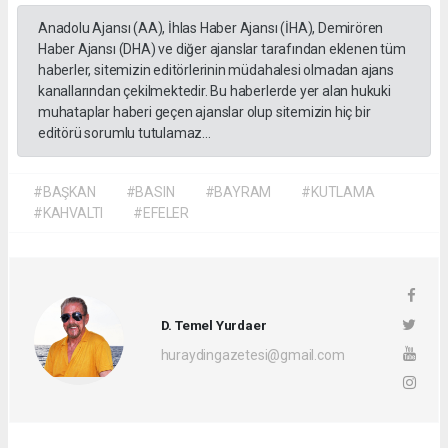
Anadolu Ajansı (AA), İhlas Haber Ajansı (İHA), Demirören
Haber Ajansı (DHA) ve diğer ajanslar tarafından eklenen tüm
haberler, sitemizin editörlerinin müdahalesi olmadan ajans
kanallarından çekilmektedir. Bu haberlerde yer alan hukuki
muhataplar haberi geçen ajanslar olup sitemizin hiç bir
editörü sorumlu tutulamaz...
#BAŞKAN
#BASIN
#BAYRAM
#KUTLAMA
#KAHVALTI
#EFELER
D. Temel Yurdaer
huraydingazetesi@gmail.com