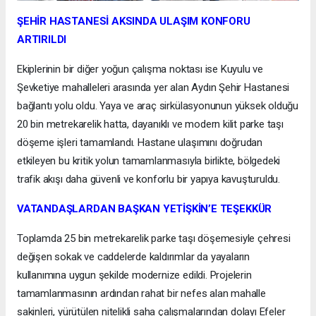
ŞEHİR HASTANESİ AKSINDA ULAŞIM KONFORU
ARTIRILDI
Ekiplerinin bir diğer yoğun çalışma noktası ise Kuyulu ve
Şevketiye mahalleleri arasında yer alan Aydın Şehir Hastanesi
bağlantı yolu oldu. Yaya ve araç sirkülasyonunun yüksek olduğu
20 bin metrekarelik hatta, dayanıklı ve modern kilit parke taşı
döşeme işleri tamamlandı. Hastane ulaşımını doğrudan
etkileyen bu kritik yolun tamamlanmasıyla birlikte, bölgedeki
trafik akışı daha güvenli ve konforlu bir yapıya kavuşturuldu.
VATANDAŞLARDAN BAŞKAN YETİŞKİN’E TEŞEKKÜR
Toplamda 25 bin metrekarelik parke taşı döşemesiyle çehresi
değişen sokak ve caddelerde kaldırımlar da yayaların
kullanımına uygun şekilde modernize edildi. Projelerin
tamamlanmasının ardından rahat bir nefes alan mahalle
sakinleri, yürütülen nitelikli saha çalışmalarından dolayı Efeler