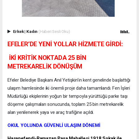
Erkek
|
Kadın
(Haberi Sesli Oku)
EFELER’DE YENİ YOLLAR HİZMETE GİRDİ:
İKİ KRİTİK NOKTADA 25 BİN
METREKARELİK DÖNÜŞÜM
Efeler Belediye Başkanı Anıl Yetişkin’in kent genelinde başlattığı
ulaşım hamlesinde iki önemli proje daha tamamlandı. Fen İşleri
Müdürlüğü ekiplerinin yoğun bir tempoyla yürüttüğü parke taşı
döşeme çalışmaları sonucunda, toplam 25 bin metrekarelik
alan yenilenerek yaya ve araç trafiğine açıldı.
OKUL YOLUNDA GÜVENLİ ULAŞIM DÖNEMİ
Hasanefendi-Ramazan Paşa Mahallesi 1918 Sokak ile