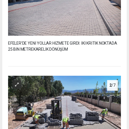
EFELER’DE YENİ YOLLAR HİZMETE GİRDİ: İKİ KRİTİK NOKTADA
25 BİN METREKARELİK DÖNÜŞÜM
2
/7