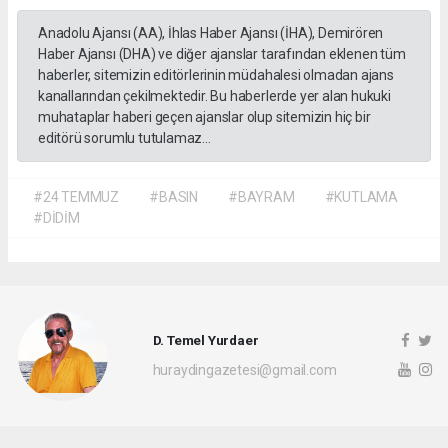
Anadolu Ajansı (AA), İhlas Haber Ajansı (İHA), Demirören
Haber Ajansı (DHA) ve diğer ajanslar tarafından eklenen tüm
haberler, sitemizin editörlerinin müdahalesi olmadan ajans
kanallarından çekilmektedir. Bu haberlerde yer alan hukuki
muhataplar haberi geçen ajanslar olup sitemizin hiç bir
editörü sorumlu tutulamaz...
#24 TEMMUZ
#BASIN
#BAYRAM
#KUTLAMA
#DİDİM
D. Temel Yurdaer
huraydingazetesi@gmail.com