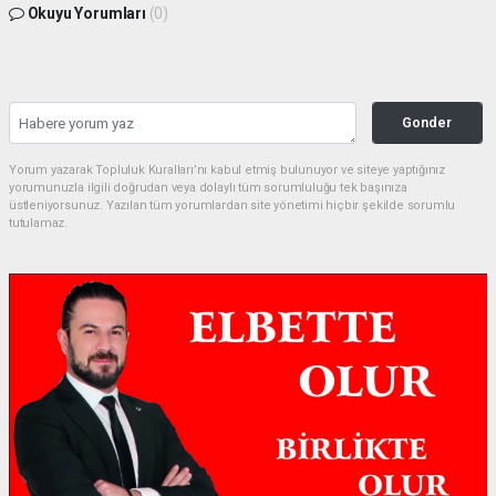
Okuyu Yorumları
(0)
Gonder
Yorum yazarak Topluluk Kuralları’nı kabul etmiş bulunuyor ve siteye yaptığınız
yorumunuzla ilgili doğrudan veya dolaylı tüm sorumluluğu tek başınıza
üstleniyorsunuz. Yazılan tüm yorumlardan site yönetimi hiçbir şekilde sorumlu
tutulamaz.