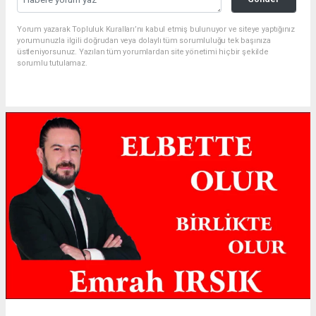
Yorum yazarak Topluluk Kuralları’nı kabul etmiş bulunuyor ve siteye yaptığınız
yorumunuzla ilgili doğrudan veya dolaylı tüm sorumluluğu tek başınıza
üstleniyorsunuz. Yazılan tüm yorumlardan site yönetimi hiçbir şekilde
sorumlu tutulamaz.