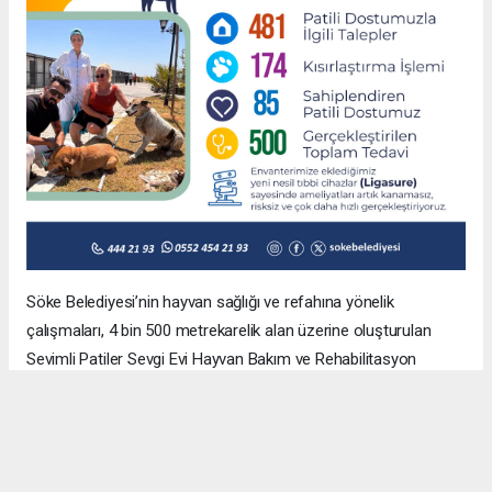
Söke Belediyesi’nin hayvan sağlığı ve refahına yönelik
çalışmaları, 4 bin 500 metrekarelik alan üzerine oluşturulan
Sevimli Patiler Sevgi Evi Hayvan Bakım ve Rehabilitasyon
Merkezi çatısı altında kapsamlı şekilde devam ediyor.
Söke Belediye Başkanı Dr. Mustafa İberya Arıkan tarafından