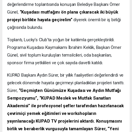
değerlendirme toplantısında konuşan Belediye Başkanı Ömer
Günel,
“Kuşadası mutfağını ön plana çıkaracak iki büyük
projeyi birlikte hayata geçirelim”
diyerek önemli bir iş birliği
çağrısında bulundu.
Toplantı, Lucky’s Club’ta yoğun bir katılımla gerçekleştirildi.
Programa Kuşadası Kaymakamı İbrahim Keklik, Başkan Ömer
Günel, sivil toplum kuruluşları temsilcileri, oda başkanları,
sponsor firma yetkilileri ve çok sayıda davetli katıldı.
KUPAD Başkanı Aydın Sürer, bir yıllık faaliyetleri değerlendirdi ve
gelecek dönemde hayata geçirmeyi planladıkları projeleri tanıttı.
Sürer,
“Geçmişten Günümüze Kuşadası ve Aydın Mutfağı
Sempozyumu”, “KUPAD Meslek ve Mutfak Sanatları
Akademisi” ile profesyonel şefler tarafından hazırlanacak
çevrimiçi yemek eğitimleri ve workshopların
yayınlanacağı KUPAD TV projelerini aktardı. Konuşmasını
birlik ve beraberlik vurgusuyla tamamlayan Sürer, “Yeni