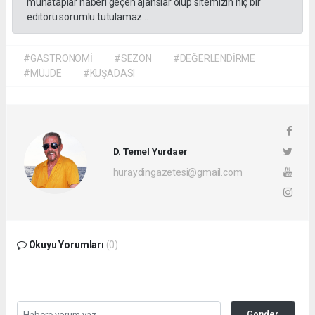
muhataplar haberi geçen ajanslar olup sitemizin hiç bir
editörü sorumlu tutulamaz...
#GASTRONOMİ
#SEZON
#DEĞERLENDİRME
#MÜJDE
#KUŞADASI
D. Temel Yurdaer
huraydingazetesi@gmail.com
Okuyu Yorumları
(0)
Gonder