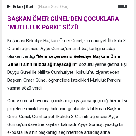
Erkek
|
Kadın
(Haberi Sesli Oku)
BAŞKAN ÖMER GÜNEL’DEN ÇOCUKLARA
“MUTLULUK PARKI” SÖZÜ
Kuşadası Belediye Başkanı Ömer Günel, Cumhuriyet İlkokulu 3-
C sınıfı öğrencisi Ayşe Gümüş’ün sınıf başkanlığına aday
olurken verdiği
“Beni seçerseniz Belediye Başkanı Ömer
Günel’i sınıfımızda ağırlayacağım”
sözünü yerine getirdi. Eşi
Duygu Günel ile birlikte Cumhuriyet İlkokulu’nu ziyaret eden
Başkanı Ömer Günel, öğrencilere istedikleri Mutluluk Parkı’nı
yapma sözü verdi.
Görev süresi boyunca çocuklar için yaşama geçirdiği hizmet ve
projelerle minik hemşehrilerinin gönlünde taht kuran Başkan
Ömer Günel, Cumhuriyet İlkokulu 3-C sınıfı öğrencisi Ayşe
Gümüş’ün davetine kayıtsız kalmadı. Ayşe Gümüş, yazdığı bir
e-posta ile sınıf başkanlığı seçimlerinde arkadaşlarına