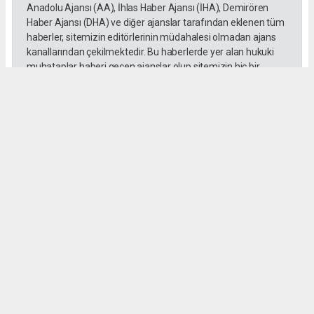
Anadolu Ajansı (AA), İhlas Haber Ajansı (İHA), Demirören
Haber Ajansı (DHA) ve diğer ajanslar tarafından eklenen tüm
haberler, sitemizin editörlerinin müdahalesi olmadan ajans
kanallarından çekilmektedir. Bu haberlerde yer alan hukuki
muhataplar haberi geçen ajanslar olup sitemizin hiç bir
editörü sorumlu tutulamaz...
#MUTLULUK PARKI
#SÖZ
#ÇOCUKLAR
#BAŞKAN GÜNEL
#KUŞADASI
D. Temel Yurdaer
huraydingazetesi@gmail.com
Okuyu Yorumları
(0)