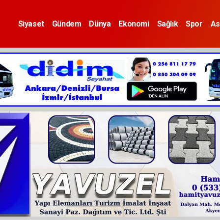
Siyaset
Gündem
Dünya
Ekonomi
Sağlık
Spor
As