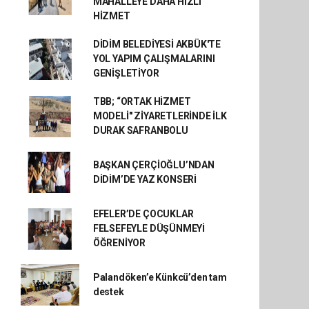
MAHALLEYE DAHA HIZLI
HİZMET
DİDİM BELEDİYESİ AKBÜK'TE
YOL YAPIM ÇALIŞMALARINI
GENİŞLETİYOR
TBB; “ORTAK HİZMET
MODELİ" ZİYARETLERİNDE İLK
DURAK SAFRANBOLU
BAŞKAN ÇERÇİOĞLU’NDAN
DİDİM’DE YAZ KONSERİ
EFELER’DE ÇOCUKLAR
FELSEFEYLE DÜŞÜNMEYİ
ÖĞRENİYOR
Palandöken’e Künkcü’den tam
destek