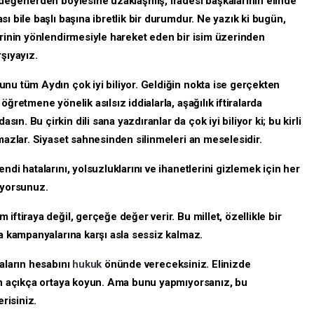
 değerlerden böylesine uzaklaşmış, iradesi başkalarının elinde
ı bile başlı başına ibretlik bir durumdur. Ne yazık ki bugün,
erinin yönlendirmesiyle hareket eden bir isim üzerinden
şıyayız.
nu tüm Aydın çok iyi biliyor. Geldiğin nokta ise gerçekten
ğretmene yönelik asılsız iddialarla, aşağılık iftiralarda
n. Bu çirkin dili sana yazdıranlar da çok iyi biliyor ki; bu kirli
amazlar. Siyaset sahnesinden silinmeleri an meselesidir.
ndi hatalarını, yolsuzluklarını ve ihanetlerini gizlemek için her
iyorsunuz.
iftiraya değil, gerçeğe değer verir. Bu millet, özellikle bir
ma kampanyalarına karşı asla sessiz kalmaz.
iaların hesabını
hukuk
önünde vereceksiniz. Elinizde
kın açıkça ortaya koyun. Ama bunu yapmıyorsanız, bu
erisiniz.