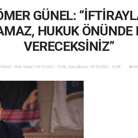
MER GÜNEL: “İFTİRAYL
AMAZ, HUKUK ÖNÜNDE
VERECEKSİNİZ”
itesi) - Web Sitesi | 18.10.2025 - 12:38, Güncelleme: 18.10.2025 - 12:38
30