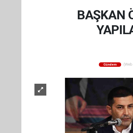
BAŞKAN Ö
YAPIL
(Web S
Gündem