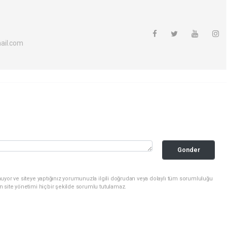
ail.com
Gonder
uyor ve siteye yaptığınız yorumunuzla ilgili doğrudan veya dolaylı tüm sorumluluğu
n site yönetimi hiçbir şekilde sorumlu tutulamaz.