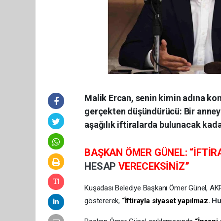
Malik Ercan, senin kimin adına kon
gerçekten düşündürücü: Bir anneye,
aşağılık iftiralarda bulunacak ka
BAŞKAN ÖMER GÜNEL: “İFTİ
HESAP
VERECEKSİNİZ”
Kuşadası Belediye Başkanı Ömer Günel, AKP’li
göstererek,
“İftirayla siyaset yapılmaz.
H