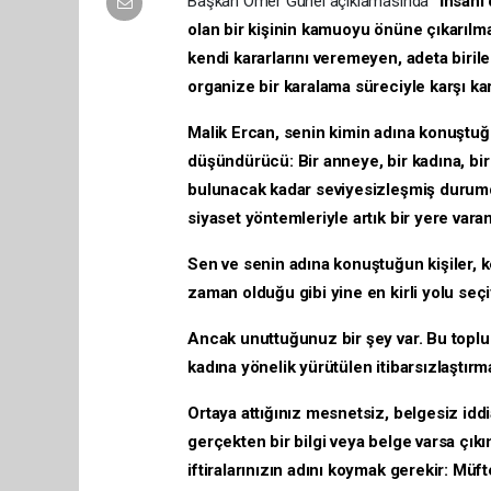
Başkan Ömer Günel açıklamasında
“İnsani
olan bir kişinin kamuoyu önüne çıkarılmas
kendi kararlarını veremeyen, adeta biril
organize bir karalama süreciyle karşı kar
Malik Ercan, senin kimin adına konuştuğu
düşündürücü: Bir anneye, bir kadına, bir ö
bulunacak kadar seviyesizleşmiş durumdası
siyaset yöntemleriyle artık bir yere var
Sen ve senin adına konuştuğun kişiler, ke
zaman olduğu gibi yine en kirli yolu seç
Ancak unuttuğunuz bir şey var. Bu toplum 
kadına yönelik yürütülen itibarsızlaştır
Ortaya attığınız mesnetsiz, belgesiz idd
gerçekten bir bilgi veya belge varsa çı
iftiralarınızın adını koymak gerekir: Müft