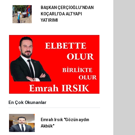
BAŞKAN ÇERÇİOĞLU’NDAN
KOÇARLI’DA ALTYAPI
YATIRIMI
En Çok Okunanlar
Emrah Irsık "Gözün aydın
Akbük"