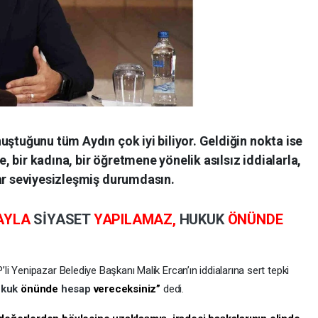
uştuğunu tüm Aydın çok iyi biliyor. Geldiğin nokta ise
 bir kadına, bir öğretmene yönelik asılsız iddialarla,
dar seviyesizleşmiş durumdasın.
RAYLA
SİYASET
YAPILAMAZ,
HUKUK
ÖNÜNDE
 Yenipazar Belediye Başkanı Malik Ercan’ın iddialarına sert tepki
ukuk
önünde
hesap
vereceksiniz”
dedi.