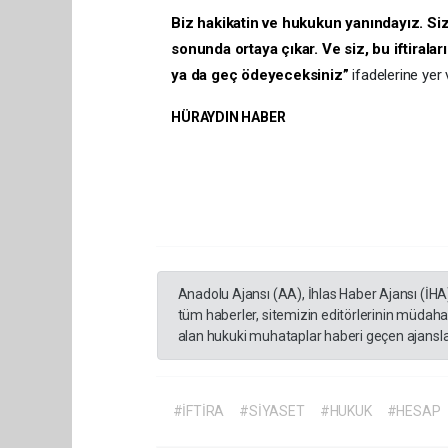
Biz hakikatin ve hukukun yanındayız. Si
sonunda ortaya çıkar. Ve siz, bu iftiral
ya da geç ödeyeceksiniz”
ifadelerine yer 
HÜRAYDIN HABER
Anadolu Ajansı (AA), İhlas Haber Ajansı (İHA
tüm haberler, sitemizin editörlerinin müdaha
alan hukuki muhataplar haberi geçen ajanslar
#İFTİRA
#SİYASET
#HUKUK
#HESAP