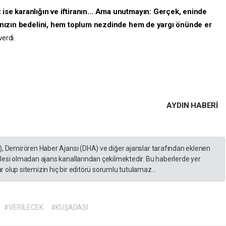
z ise karanlığın ve iftiranın… Ama unutmayın: Gerçek, eninde
arınızın bedelini, hem toplum nezdinde hem de yargı önünde er
verdi.
AYDIN HABERİ
), Demirören Haber Ajansı (DHA) ve diğer ajanslar tarafından eklenen
lesi olmadan ajans kanallarından çekilmektedir. Bu haberlerde yer
 olup sitemizin hiç bir editörü sorumlu tutulamaz...
#VERİLECEK
#KUŞADASI