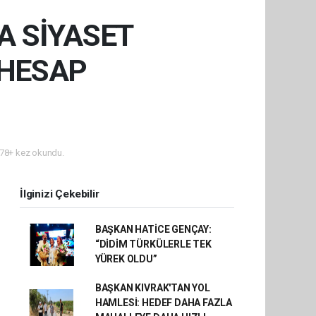
A SİYASET
 HESAP
78+ kez okundu.
İlginizi Çekebilir
BAŞKAN HATİCE GENÇAY:
“DİDİM TÜRKÜLERLE TEK
YÜREK OLDU”
BAŞKAN KIVRAK'TAN YOL
HAMLESİ: HEDEF DAHA FAZLA