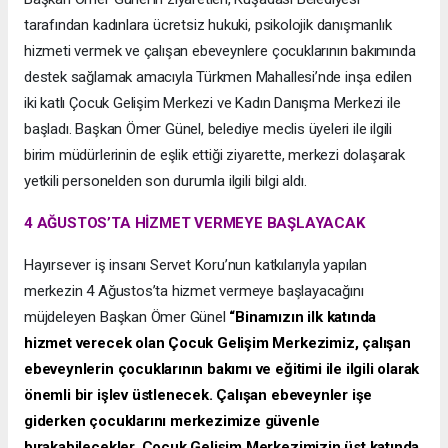
tarafından kadınlara ücretsiz hukuki, psikolojik danışmanlık
hizmeti vermek ve çalışan ebeveynlere çocuklarının bakımında
destek sağlamak amacıyla Türkmen Mahallesi’nde inşa edilen
iki katlı Çocuk Gelişim Merkezi ve Kadın Danışma Merkezi ile
başladı. Başkan Ömer Günel, belediye meclis üyeleri ile ilgili
birim müdürlerinin de eşlik ettiği ziyarette, merkezi dolaşarak
yetkili personelden son durumla ilgili bilgi aldı.
4 AĞUSTOS’TA HİZMET VERMEYE BAŞLAYACAK
Hayırsever iş insanı Servet Koru’nun katkılarıyla yapılan
merkezin 4 Ağustos’ta hizmet vermeye başlayacağını
müjdeleyen Başkan Ömer Günel
“Binamızın ilk katında
hizmet verecek olan Çocuk Gelişim Merkezimiz, çalışan
ebeveynlerin çocuklarının bakımı ve eğitimi ile ilgili olarak
önemli bir işlev üstlenecek. Çalışan ebeveynler işe
giderken çocuklarını merkezimize güvenle
bırakabilecekler. Çocuk Gelişim Merkezimizin üst katında