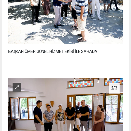
BAŞKAN ÖMER GÜNEL HİZMET EKİBİ İLE SAHADA
2
/3