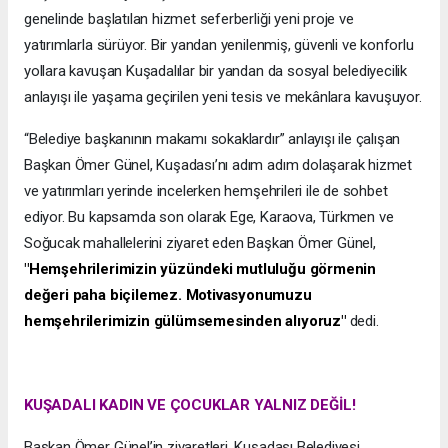
genelinde başlatılan hizmet seferberliği yeni proje ve
yatırımlarla sürüyor. Bir yandan yenilenmiş, güvenli ve konforlu
yollara kavuşan Kuşadalılar bir yandan da sosyal belediyecilik
anlayışı ile yaşama geçirilen yeni tesis ve mekânlara kavuşuyor.
“Belediye başkanının makamı sokaklardır” anlayışı ile çalışan
Başkan Ömer Günel, Kuşadası’nı adım adım dolaşarak hizmet
ve yatırımları yerinde incelerken hemşehrileri ile de sohbet
ediyor. Bu kapsamda son olarak Ege, Karaova, Türkmen ve
Soğucak mahallelerini ziyaret eden Başkan Ömer Günel,
"Hemşehrilerimizin yüzündeki mutluluğu görmenin
değeri paha biçilemez. Motivasyonumuzu
hemşehrilerimizin gülümsemesinden alıyoruz"
dedi.
KUŞADALI KADIN VE ÇOCUKLAR YALNIZ DEĞİL!
Başkan Ömer Günel’in ziyaretleri, Kuşadası Belediyesi