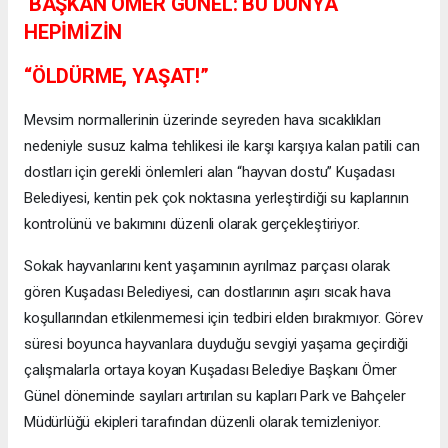
BAŞKAN ÖMER GÜNEL: BU DÜNYA
HEPİMİZİN
“ÖLDÜRME, YAŞAT!”
Mevsim normallerinin üzerinde seyreden hava sıcaklıkları
nedeniyle susuz kalma tehlikesi ile karşı karşıya kalan patili can
dostları için gerekli önlemleri alan “hayvan dostu” Kuşadası
Belediyesi, kentin pek çok noktasına yerleştirdiği su kaplarının
kontrolünü ve bakımını düzenli olarak gerçekleştiriyor.
Sokak hayvanlarını kent yaşamının ayrılmaz parçası olarak
gören Kuşadası Belediyesi, can dostlarının aşırı sıcak hava
koşullarından etkilenmemesi için tedbiri elden bırakmıyor. Görev
süresi boyunca hayvanlara duyduğu sevgiyi yaşama geçirdiği
çalışmalarla ortaya koyan Kuşadası Belediye Başkanı Ömer
Günel döneminde sayıları artırılan su kapları Park ve Bahçeler
Müdürlüğü ekipleri tarafından düzenli olarak temizleniyor.