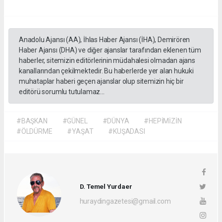
Anadolu Ajansı (AA), İhlas Haber Ajansı (İHA), Demirören
Haber Ajansı (DHA) ve diğer ajanslar tarafından eklenen tüm
haberler, sitemizin editörlerinin müdahalesi olmadan ajans
kanallarından çekilmektedir. Bu haberlerde yer alan hukuki
muhataplar haberi geçen ajanslar olup sitemizin hiç bir
editörü sorumlu tutulamaz...
#BAŞKAN
#GÜNEL
#DÜNYA
#HEPİMİZİN
#ÖLDÜRME
#YAŞAT
#KUŞADASI
D. Temel Yurdaer
huraydingazetesi@gmail.com