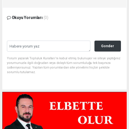
Okuyu Yorumları
(0)
Gonder
Yorum yazarak Topluluk Kuralları’nı kabul etmiş bulunuyor ve siteye yaptığınız
yorumunuzla ilgili doğrudan veya dolaylı tüm sorumluluğu tek başınıza
üstleniyorsunuz. Yazılan tüm yorumlardan site yönetimi hiçbir şekilde
sorumlu tutulamaz.