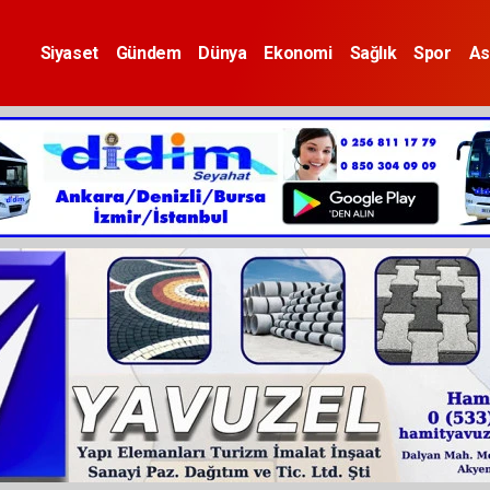
Siyaset
Gündem
Dünya
Ekonomi
Sağlık
Spor
As