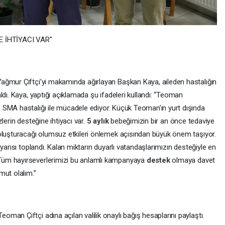
 İHTİYACI VAR"
ağmur Çiftçi’yi makamında ağırlayan Başkan Kaya, aileden hastalığın
ldı. Kaya, yaptığı açıklamada şu ifadeleri kullandı: “Teoman
 SMA hastalığı ile mücadele ediyor. Küçük Teoman’ın yurt dışında
lerin desteğine ihtiyacı var.
5 aylık
bebeğimizin bir an önce tedaviye
oluşturacağı olumsuz etkileri önlemek açısından büyük önem taşıyor.
yarısı toplandı. Kalan miktarın duyarlı vatandaşlarımızın desteğiyle en
Tüm hayırseverlerimizi bu anlamlı kampanyaya
destek
olmaya davet
mut olalım.”
an Çiftçi adına açılan valilik onaylı bağış hesaplarını paylaştı.