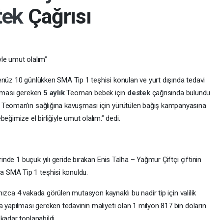
tek
Çağrısı
le umut olalım”
enüz 10 günlükken SMA Tip 1 teşhisi konulan ve yurt dışında tedavi
anması gereken
5 aylık
Teoman bebek için
destek
çağrısında bulundu.
 Teoman’ın sağlığına kavuşması için yürütülen bağış kampanyasına
imize el birliğiyle umut olalım.” dedi.
rinde 1 buçuk yılı geride bırakan Enis Talha – Yağmur Çiftçi çiftinin
 SMA Tip 1 teşhisi konuldu.
alnızca 4 vakada görülen mutasyon kaynaklı bu nadir tip için valilik
a yapılması gereken tedavinin maliyeti olan 1 milyon 817 bin doların
kadar toplanabildi.