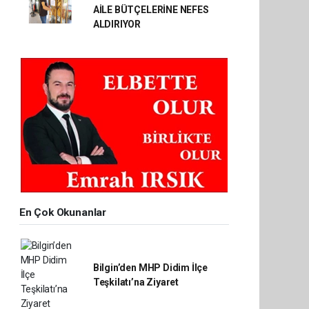
AİLE BÜTÇELERİNE NEFES
ALDIRIYOR
En Çok Okunanlar
Bilgin’den MHP Didim İlçe
Teşkilatı’na Ziyaret