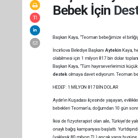
Bebek İçin
Des
Başkan Kaya, “Teoman bebeğimize el birliğiy
İncirliova Belediye Başkanı
Aytekin
Kaya, h
olabilmesi için 1 milyon 817 bin dolar topl
Başkan Kaya, “Tüm hayırseverlerimizi küçük
destek
olmaya davet ediyorum. Teoman bebeğ
HEDEF: 1 MİLYON 817 BİN DOLAR
Aydın’ın Kuşadası ilçesinde yaşayan, evlilikle
bebekleri Teoman’a, doğumdan 10 gün sonra
İkisi de fizyoterapist olan aile, Türkiye’de y
onaylı bağış kampanyası başlattı. Yurtdışınd
(yaklaşık 80 milyon TL) ancak yarısı bugüne 