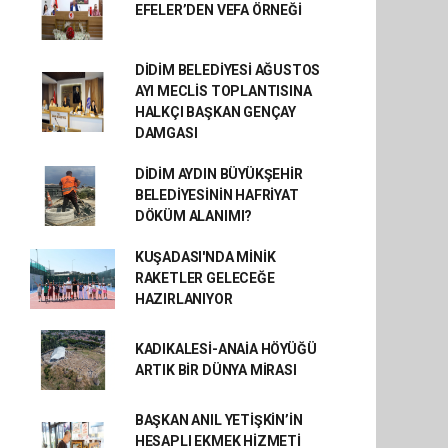
EFELER’DEN VEFA ÖRNEĞİ
DİDİM BELEDİYESİ AĞUSTOS
AYI MECLİS TOPLANTISINA
HALKÇI BAŞKAN GENÇAY
DAMGASI
DİDİM AYDIN BÜYÜKŞEHİR
BELEDİYESİNİN HAFRİYAT
DÖKÜM ALANIMI?
KUŞADASI'NDA MİNİK
RAKETLER GELECEĞE
HAZIRLANIYOR
KADIKALESİ-ANAİA HÖYÜĞÜ
ARTIK BİR DÜNYA MİRASI
BAŞKAN ANIL YETİŞKİN’İN
HESAPLI EKMEK HİZMETİ