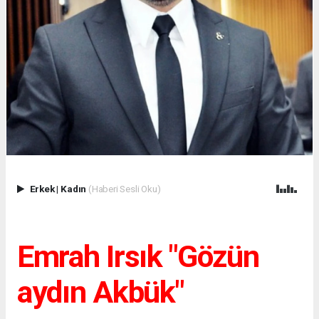
Erkek
|
Kadın
(Haberi Sesli Oku)
Emrah Irsık "Gözün
aydın Akbük"