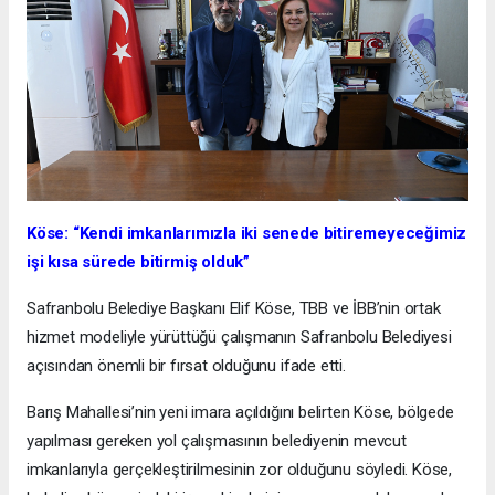
Köse: “Kendi imkanlarımızla iki senede bitiremeyeceğimiz
işi kısa sürede bitirmiş olduk”
Safranbolu Belediye Başkanı Elif Köse, TBB ve İBB’nin ortak
hizmet modeliyle yürüttüğü çalışmanın Safranbolu Belediyesi
açısından önemli bir fırsat olduğunu ifade etti.
Barış Mahallesi’nin yeni imara açıldığını belirten Köse, bölgede
yapılması gereken yol çalışmasının belediyenin mevcut
imkanlarıyla gerçekleştirilmesinin zor olduğunu söyledi. Köse,