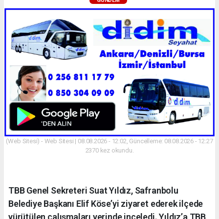
GÜNDEM
(Web Sitesi) - Web Sitesi | 08.08.2026 - 12:02, Güncelleme: 08.08.2026 - 12:27
2370 kez okundu.
TBB Genel Sekreteri Suat Yıldız, Safranbolu
Belediye Başkanı Elif Köse’yi ziyaret ederek ilçede
yürütülen çalışmaları yerinde inceledi. Yıldız’a TBB