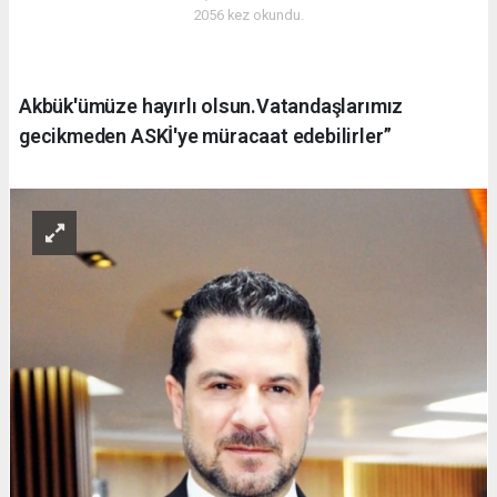
2056 kez okundu.
Akbük'ümüze hayırlı olsun.Vatandaşlarımız
gecikmeden ASKİ'ye müracaat edebilirler”