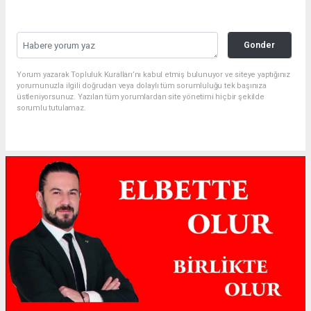
Gonder
Yorum yazarak Topluluk Kuralları’nı kabul etmiş bulunuyor ve siteye yaptığınız
yorumunuzla ilgili doğrudan veya dolaylı tüm sorumluluğu tek başınıza
üstleniyorsunuz. Yazılan tüm yorumlardan site yönetimi hiçbir şekilde
sorumlu tutulamaz.