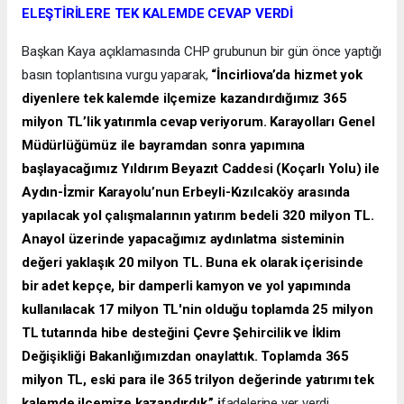
ELEŞTİRİLERE TEK KALEMDE CEVAP VERDİ
Başkan Kaya açıklamasında CHP grubunun bir gün önce yaptığı
basın toplantısına vurgu yaparak,
“İncirliova’da hizmet yok
diyenlere tek kalemde ilçemize kazandırdığımız 365
milyon TL’lik yatırımla cevap veriyorum. Karayolları Genel
Müdürlüğümüz ile bayramdan sonra yapımına
başlayacağımız Yıldırım Beyazıt Caddesi (Koçarlı Yolu) ile
Aydın-İzmir Karayolu’nun Erbeyli-Kızılcaköy arasında
yapılacak yol çalışmalarının yatırım bedeli 320 milyon TL.
Anayol üzerinde yapacağımız aydınlatma sisteminin
değeri yaklaşık 20 milyon TL. Buna ek olarak içerisinde
bir adet kepçe, bir damperli kamyon ve yol yapımında
kullanılacak 17 milyon TL'nin olduğu toplamda 25 milyon
TL tutarında hibe desteğini Çevre Şehircilik ve İklim
Değişikliği Bakanlığımızdan onaylattık. Toplamda 365
milyon TL, eski para ile 365 trilyon değerinde yatırımı tek
kalemde ilçemize kazandırdık.” i
fadelerine yer verdi.