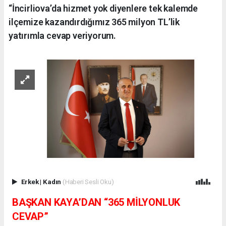
“İncirliova’da hizmet yok diyenlere tek kalemde
ilçemize kazandırdığımız 365 milyon TL’lik
yatırımla cevap veriyorum.
Erkek
|
Kadın
(Haberi Sesli Oku)
BAŞKAN KAYA’DAN “365 MİLYONLUK
CEVAP”