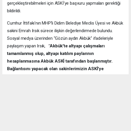
gerçekleştirebilmeleri için ASKİ'ye başvuru yapmaları gerektiği
bildirildi.
Cumhur İttifakı'nın MHP'li Didim Belediye Meclis Üyesi ve Akbük
sakini Emrah Irsık sürece ilişkin değerlendirmede bulundu.
Sosyal medya üzerinden "Gözün aydın Akbük" ifadeleriyle
paylaşım yapan Irsık,
"Akbük'te altyapı çalışmaları
tamamlanmış olup, altyapı katılım paylarının
hesaplanmasına Akbük ASKİ tarafından başlanmıştır.
Bağlantısını yapacak olan sakinlerimizin ASKİ'ye
başvurmaları gerekmektedir. Akbük'ümüze hayırlı
olsun.Vatandaşlarımız gecikmeden ASKİ'ye müracaat
edebilirler”
dedi
Yetkililer, altyapı bağlantı işlemlerini gerçekleştirecek mülk
sahiplerinin katılım payı hesaplamalarının tamamlanmasının
ardından gerekli başvurularını yaparak bağlantı süreçlerini
başlatabileceklerini ifade etti.