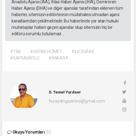
Anadolu Ajansı (AA), İhlas Haber Ajansı (İHA), Demirören
Haber Ajansı (DHA) ve diğer ajanslar tarafından eklenen tüm
haberler, sitemizin editörlerinin müdahalesi olmadan ajans
kanallarından çekilmektedir. Bu haberlerde yer alan hukuki
muhataplar haberi geçen ajanslar olup sitemizin hiç bir
editörü sorumlu tutulamaz...
#TBB
#ORTAK HİZMET
#İLK DURAK
#SAFRANBOLU
#ANKARA
D. Temel Yurdaer
huraydingazetesi@gmail.com
Okuyu Yorumları
(0)