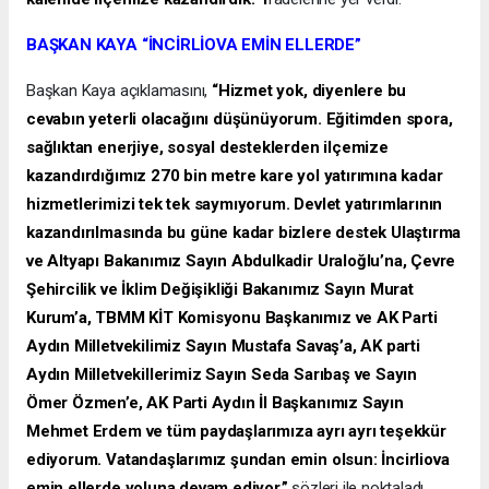
BAŞKAN KAYA “İNCİRLİOVA EMİN ELLERDE”
Başkan Kaya açıklamasını,
“Hizmet yok, diyenlere bu
cevabın yeterli olacağını düşünüyorum. Eğitimden spora,
sağlıktan enerjiye, sosyal desteklerden ilçemize
kazandırdığımız 270 bin metre kare yol yatırımına kadar
hizmetlerimizi tek tek saymıyorum. Devlet yatırımlarının
kazandırılmasında bu güne kadar bizlere destek Ulaştırma
ve Altyapı Bakanımız Sayın Abdulkadir Uraloğlu’na, Çevre
Şehircilik ve İklim Değişikliği Bakanımız Sayın Murat
Kurum’a, TBMM KİT Komisyonu Başkanımız ve AK Parti
Aydın Milletvekilimiz Sayın Mustafa Savaş’a, AK parti
Aydın Milletvekillerimiz Sayın Seda Sarıbaş ve Sayın
Ömer Özmen’e, AK Parti Aydın İl Başkanımız Sayın
Mehmet Erdem ve tüm paydaşlarımıza ayrı ayrı teşekkür
ediyorum. Vatandaşlarımız şundan emin olsun: İncirliova
emin ellerde yoluna devam ediyor.”
sözleri ile noktaladı.