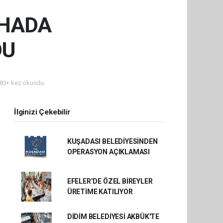
AHADA
DU
83+ kez okundu.
İlginizi Çekebilir
KUŞADASI BELEDİYESİNDEN
OPERASYON AÇIKLAMASI
EFELER’DE ÖZEL BİREYLER
ÜRETİME KATILIYOR
DİDİM BELEDİYESİ AKBÜK'TE