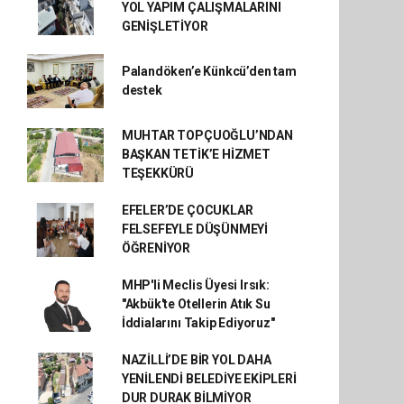
YOL YAPIM ÇALIŞMALARINI
GENİŞLETİYOR
Palandöken’e Künkcü’den tam
destek
MUHTAR TOPÇUOĞLU’NDAN
BAŞKAN TETİK’E HİZMET
TEŞEKKÜRÜ
EFELER’DE ÇOCUKLAR
FELSEFEYLE DÜŞÜNMEYİ
ÖĞRENİYOR
MHP'li Meclis Üyesi Irsık:
"Akbük'te Otellerin Atık Su
İddialarını Takip Ediyoruz"
NAZİLLİ’DE BİR YOL DAHA
YENİLENDİ BELEDİYE EKİPLERİ
DUR DURAK BİLMİYOR