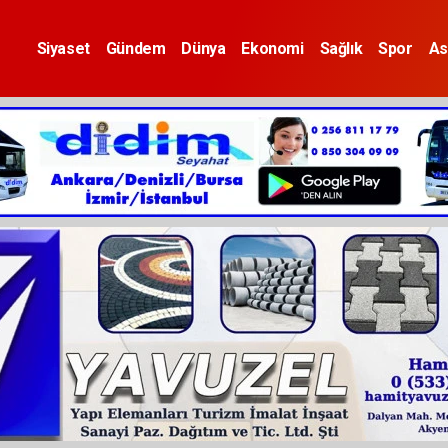
Siyaset
Gündem
Dünya
Ekonomi
Sağlık
Spor
As