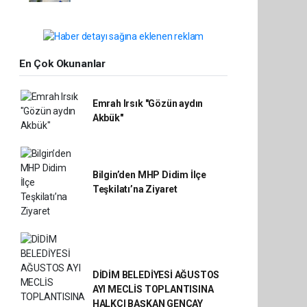
En Çok Okunanlar
Emrah Irsık "Gözün aydın
Akbük"
Bilgin’den MHP Didim İlçe
Teşkilatı’na Ziyaret
DİDİM BELEDİYESİ AĞUSTOS
AYI MECLİS TOPLANTISINA
HALKÇI BAŞKAN GENÇAY