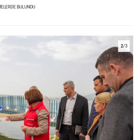
MELERDE BULUNDU
2
/3