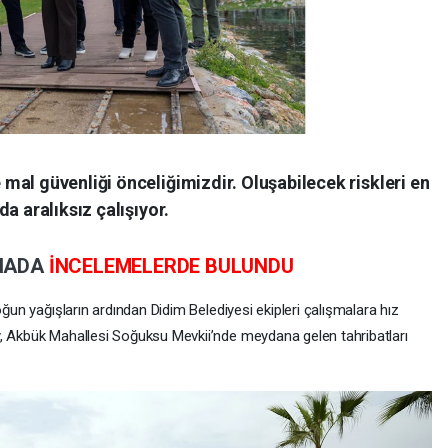
al güvenliği önceliğimizdir. Oluşabilecek riskleri en
a aralıksız çalışıyor.
HADA
İNCELEMELERDE BULUNDU
oğun yağışların ardından Didim Belediyesi ekipleri çalışmalara hız
y, Akbük Mahallesi Soğuksu Mevkii’nde meydana gelen tahribatları