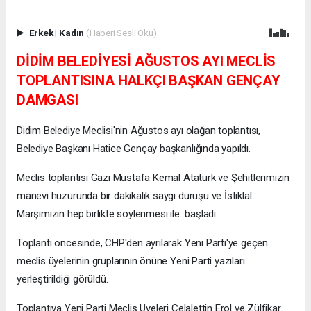
Erkek
|
Kadın
(Haberi Sesli Oku)
DİDİM BELEDİYESİ AĞUSTOS AYI MECLİS
TOPLANTISINA HALKÇI BAŞKAN GENÇAY
DAMGASI
Didim Belediye Meclisi'nin Ağustos ayı olağan toplantısı,
Belediye Başkanı Hatice Gençay başkanlığında yapıldı.
Meclis toplantısı Gazi Mustafa Kemal Atatürk ve Şehitlerimizin
manevi huzurunda bir dakikalık saygı duruşu ve İstiklal
Marşımızın hep birlikte söylenmesi ile başladı.
Toplantı öncesinde, CHP'den ayrılarak Yeni Parti'ye geçen
meclis üyelerinin gruplarının önüne Yeni Parti yazıları
yerleştirildiği görüldü.
Toplantıya Yeni Parti Meclis Üyeleri Celalettin Erol ve Zülfikar