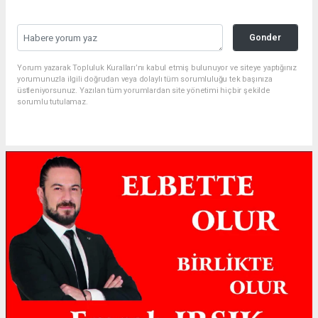
Gonder
Yorum yazarak Topluluk Kuralları’nı kabul etmiş bulunuyor ve siteye yaptığınız
yorumunuzla ilgili doğrudan veya dolaylı tüm sorumluluğu tek başınıza
üstleniyorsunuz. Yazılan tüm yorumlardan site yönetimi hiçbir şekilde
sorumlu tutulamaz.