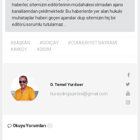
haberler, sitemizin editörlerinin müdahalesi olmadan ajans
kanallarından çekilmektedir. Bu haberlerde yer alan hukuki
muhataplar haberi geçen ajanslar olup sitemizin hiç bir
editörü sorumlu tutulamaz...
#BAŞKAN
#GENÇAY
#CUMHURİYET BAYRAMI
#AKKÖY
#DİDİM
D. Temel Yurdaer
huraydingazetesi@gmail.com
Okuyu Yorumları
(0)