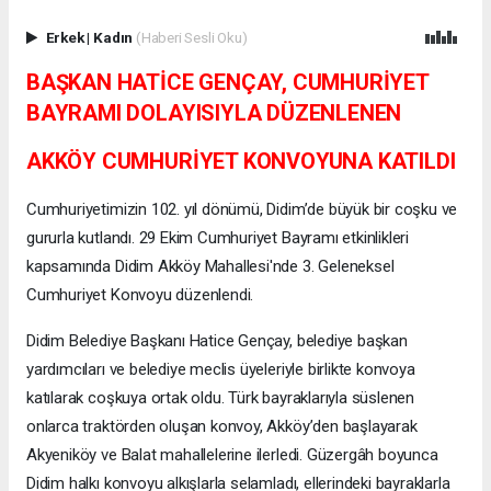
Erkek
|
Kadın
(Haberi Sesli Oku)
BAŞKAN HATİCE GENÇAY, CUMHURİYET
BAYRAMI DOLAYISIYLA DÜZENLENEN
AKKÖY CUMHURİYET KONVOYUNA KATILDI
Cumhuriyetimizin 102. yıl dönümü, Didim’de büyük bir coşku ve
gururla kutlandı. 29 Ekim Cumhuriyet Bayramı etkinlikleri
kapsamında Didim Akköy Mahallesi'nde 3. Geleneksel
Cumhuriyet Konvoyu düzenlendi.
Didim Belediye Başkanı Hatice Gençay, belediye başkan
yardımcıları ve belediye meclis üyeleriyle birlikte konvoya
katılarak coşkuya ortak oldu. Türk bayraklarıyla süslenen
onlarca traktörden oluşan konvoy, Akköy’den başlayarak
Akyeniköy ve Balat mahallelerine ilerledi. Güzergâh boyunca
Didim halkı konvoyu alkışlarla selamladı, ellerindeki bayraklarla