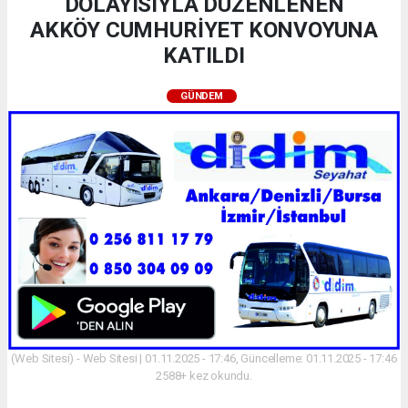
DOLAYISIYLA DÜZENLENEN
AKKÖY CUMHURİYET KONVOYUNA
KATILDI
GÜNDEM
(Web Sitesi) - Web Sitesi | 01.11.2025 - 17:46, Güncelleme: 01.11.2025 - 17:46
2588+ kez okundu.