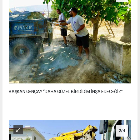
BAŞKAN GENÇAY “DAHA GÜZEL BİR DİDİM İNŞA EDECEĞİZ”
2
/4