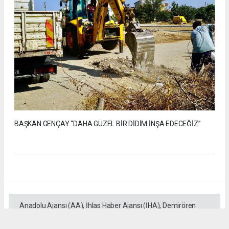
BAŞKAN GENÇAY “DAHA GÜZEL BİR DİDİM İNŞA EDECEĞİZ”
Anadolu Ajansı (AA), İhlas Haber Ajansı (İHA), Demirören
Haber Ajansı (DHA) ve diğer ajanslar tarafından eklenen tüm
haberler, sitemizin editörlerinin müdahalesi olmadan ajans