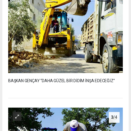
BAŞKAN GENÇAY “DAHA GÜZEL BİR DİDİM İNŞA EDECEĞİZ”
3
/4