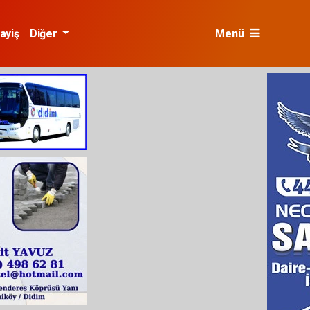
ayiş
Diğer
Menü