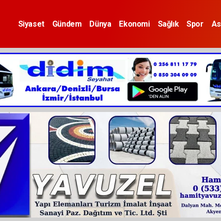
Siyaset
Gündem
Dünya
Ekonomi
Sağlık
Spor
As