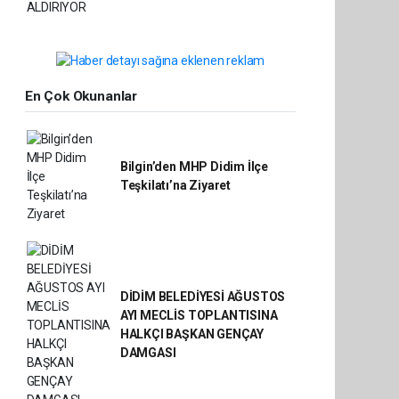
En Çok Okunanlar
Bilgin’den MHP Didim İlçe
Teşkilatı’na Ziyaret
DİDİM BELEDİYESİ AĞUSTOS
AYI MECLİS TOPLANTISINA
HALKÇI BAŞKAN GENÇAY
DAMGASI