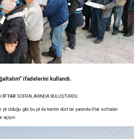
ğaltalım” ifadelerini kullandı.
ŞI
İFTAR
SOFRALARINDA BULUŞTURDU
 yıl olduğu gibi bu yıl da kentin dört bir yanında iftar sofraları
te açıyor.