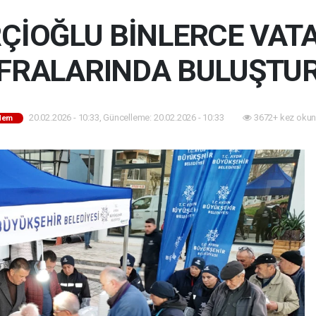
ÇİOĞLU BİNLERCE VATA
FRALARINDA BULUŞTU
20.02.2026 - 10:33, Güncelleme: 20.02.2026 - 10:33
3672+ kez okun
dem