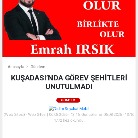
Anasayfa
Gündem
KUŞADASI’NDA GÖREV ŞEHİTLERİ
UNUTULMADI
GÜNDEM
(Web Sitesi) - Web Sitesi | 06.08.2026 - 13:16, Güncelleme: 06.08.2026 - 13:16
1772 kez okundu.