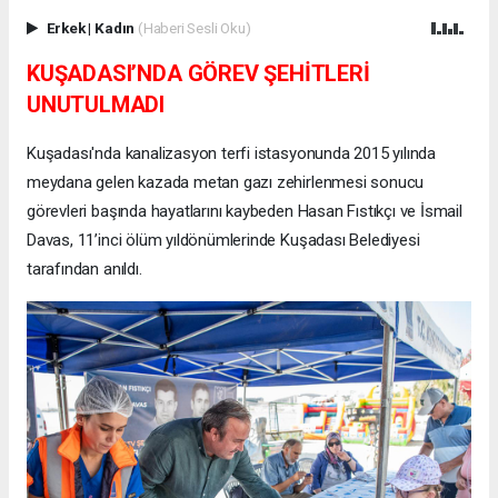
Erkek
|
Kadın
(Haberi Sesli Oku)
KUŞADASI’NDA GÖREV ŞEHİTLERİ
UNUTULMADI
Kuşadası'nda kanalizasyon terfi istasyonunda 2015 yılında
meydana gelen kazada metan gazı zehirlenmesi sonucu
görevleri başında hayatlarını kaybeden Hasan Fıstıkçı ve İsmail
Davas, 11’inci ölüm yıldönümlerinde Kuşadası Belediyesi
tarafından anıldı.