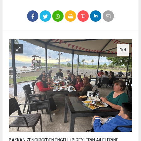
1
/4
BAŞKAN ZENCİRCİ’DEN ENGELLİ BİREYLERİN AİLELERİNE