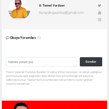
D. Temel Yurdaer
huraydingazetesi@gmail.com
Okuyu Yorumları
(0)
Gonder
Yorum yazarak Topluluk Kuralları’nı kabul etmiş bulunuyor ve siteye yaptığınız
yorumunuzla ilgili doğrudan veya dolaylı tüm sorumluluğu tek başınıza
üstleniyorsunuz. Yazılan tüm yorumlardan site yönetimi hiçbir şekilde
sorumlu tutulamaz.