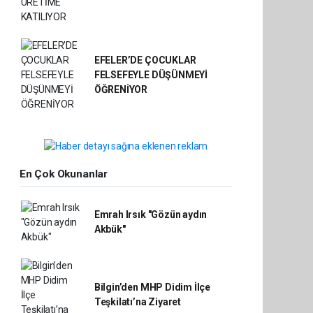
EFELER’DE ÇOCUKLAR
FELSEFEYLE DÜŞÜNMEYİ
ÖĞRENİYOR
En Çok Okunanlar
Emrah Irsık "Gözün aydın
Akbük"
Bilgin’den MHP Didim İlçe
Teşkilatı’na Ziyaret