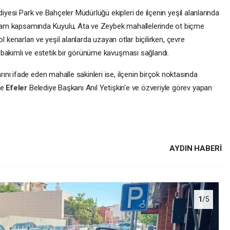
diyesi Park ve Bahçeler Müdürlüğü ekipleri de ilçenin yeşil alanlarında
ogram kapsamında Kuyulu, Ata ve Zeybek mahallelerinde ot biçme
 yol kenarları ve yeşil alanlarda uzayan otlar biçilirken, çevre
 bakımlı ve estetik bir görünüme kavuşması sağlandı.
nı ifade eden mahalle sakinleri ise, ilçenin birçok noktasında
le
Efeler
Belediye Başkanı Anıl Yetişkin'e ve özveriyle görev yapan
AYDIN HABERİ
1
/5