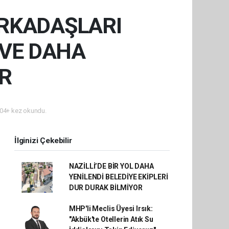
ARKADAŞLARI
 VE DAHA
R
04+ kez okundu.
İlginizi Çekebilir
NAZİLLİ’DE BİR YOL DAHA
YENİLENDİ BELEDİYE EKİPLERİ
DUR DURAK BİLMİYOR
MHP'li Meclis Üyesi Irsık:
"Akbük'te Otellerin Atık Su