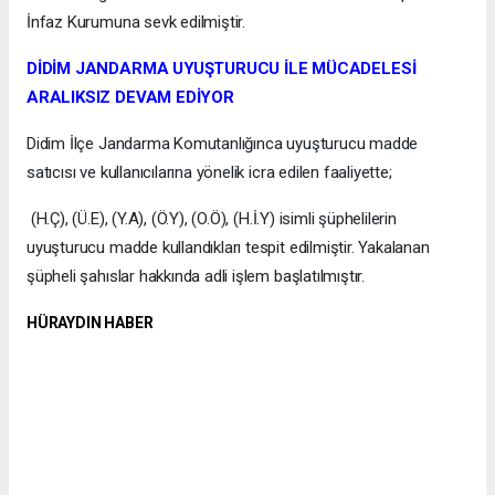
İnfaz Kurumuna sevk edilmiştir.
DİDİM JANDARMA UYUŞTURUCU İLE MÜCADELESİ
ARALIKSIZ DEVAM EDİYOR
Didim İlçe Jandarma Komutanlığınca uyuşturucu madde
satıcısı ve kullanıcılarına yönelik icra edilen faaliyette;
(H.Ç), (Ü.E), (Y.A), (Ö.Y), (O.Ö), (H.İ.Y) isimli şüphelilerin
uyuşturucu madde kullandıkları tespit edilmiştir. Yakalanan
şüpheli şahıslar hakkında adli işlem başlatılmıştır.
HÜRAYDIN HABER