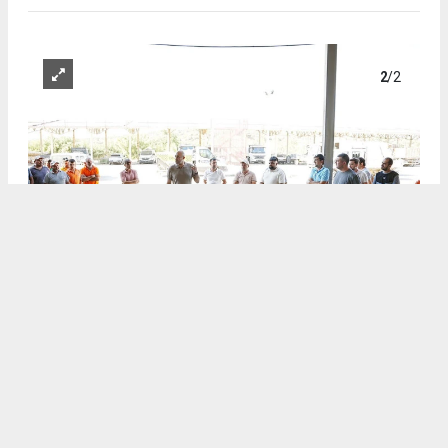
2
/2
BAŞKAN ZENCİRCİ’DEN AŞIRI SICAKLARA KARŞI MESAİ
DÜZENLEMESİ