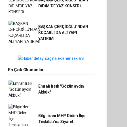
BAŞKAN ÇERÇİOĞLU’NDAN
DİDİM’DE YAZ KONSERİ
BAŞKAN ÇERÇİOĞLU’NDAN
KOÇARLI’DA ALTYAPI
YATIRIMI
En Çok Okunanlar
Emrah Irsık "Gözün aydın
Akbük"
Bilgin’den MHP Didim İlçe
Teşkilatı’na Ziyaret