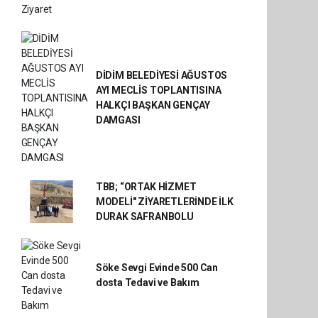
DİDİM BELEDİYESİ AĞUSTOS
AYI MECLİS TOPLANTISINA
HALKÇI BAŞKAN GENÇAY
DAMGASI
TBB; “ORTAK HİZMET
MODELİ" ZİYARETLERİNDE İLK
DURAK SAFRANBOLU
Söke Sevgi Evinde 500 Can
dosta Tedavi ve Bakım