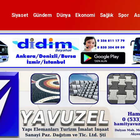
Siyaset
Gündem
Dünya
Ekonomi
Sağlık
Spor
As