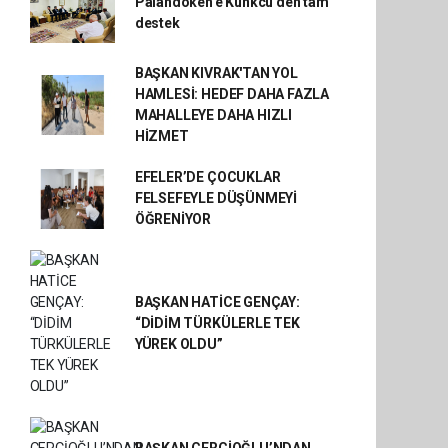
Palandöken’e Künkcü’den tam
destek
BAŞKAN KIVRAK'TAN YOL
HAMLESİ: HEDEF DAHA FAZLA
MAHALLEYE DAHA HIZLI
HİZMET
EFELER’DE ÇOCUKLAR
FELSEFEYLE DÜŞÜNMEYİ
ÖĞRENİYOR
BAŞKAN HATİCE GENÇAY:
“DİDİM TÜRKÜLERLE TEK
YÜREK OLDU”