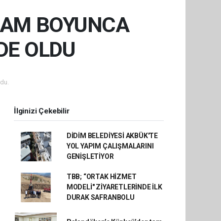
YRAM BOYUNCA
DE OLDU
du.
İlginizi Çekebilir
DİDİM BELEDİYESİ AKBÜK'TE
YOL YAPIM ÇALIŞMALARINI
GENİŞLETİYOR
TBB; “ORTAK HİZMET
MODELİ" ZİYARETLERİNDE İLK
DURAK SAFRANBOLU