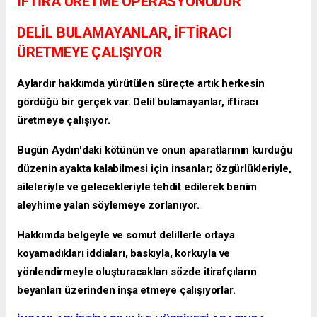
İFTİRA ÜRETME OPERASYONUDUR
DELİL BULAMAYANLAR, İFTİRACI
ÜRETMEYE ÇALIŞIYOR
Aylardır hakkımda yürütülen süreçte artık herkesin
gördüğü bir gerçek var. Delil bulamayanlar, iftiracı
üretmeye çalışıyor.
Bugün Aydın'daki kötünün ve onun aparatlarının kurduğu
düzenin ayakta kalabilmesi için insanlar; özgürlükleriyle,
aileleriyle ve gelecekleriyle tehdit edilerek benim
aleyhime yalan söylemeye zorlanıyor.
Hakkımda belgeyle ve somut delillerle ortaya
koyamadıkları iddiaları, baskıyla, korkuyla ve
yönlendirmeyle oluşturacakları sözde itirafçıların
beyanları üzerinden inşa etmeye çalışıyorlar.