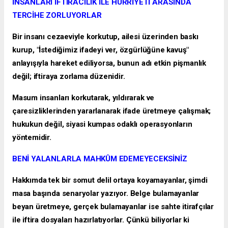
İNSANLARI İFTİRACILIK İLE HÜRRİYETİ ARASINDA
TERCİHE ZORLUYORLAR
Bir insanı cezaeviyle korkutup, ailesi üzerinden baskı
kurup, "İstediğimiz ifadeyi ver, özgürlüğüne kavuş"
anlayışıyla hareket ediliyorsa, bunun adı etkin pişmanlık
değil; iftiraya zorlama düzenidir.
Masum insanları korkutarak, yıldırarak ve
çaresizliklerinden yararlanarak ifade üretmeye çalışmak;
hukukun değil, siyasi kumpas odaklı operasyonların
yöntemidir.
BENİ YALANLARLA MAHKÛM EDEMEYECEKSİNİZ
Hakkımda tek bir somut delil ortaya koyamayanlar, şimdi
masa başında senaryolar yazıyor. Belge bulamayanlar
beyan üretmeye, gerçek bulamayanlar ise sahte itirafçılar
ile iftira dosyaları hazırlatıyorlar. Çünkü biliyorlar ki