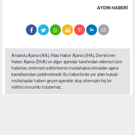
AYDIN HABERİ
Anadolu Ajansı (AA), İhlas Haber Ajansı (İHA), Demirören
Haber Ajansı (DHA) ve diğer ajanslar tarafından eklenen tüm
haberler, sitemizin editörlerinin müdahalesi olmadan ajans
kanallarından çekilmektedir. Bu haberlerde yer alan hukuki
muhataplar haberi geçen ajanslar olup sitemizin hiç bir
editörü sorumlu tutulamaz...
#HUKUKSUZLUK
#SORUŞTURMA
#İFTİRA OPERASYONU
#DELİL
#BULAMAMAK
#KUŞADASI
#ÖMER GÜNEL