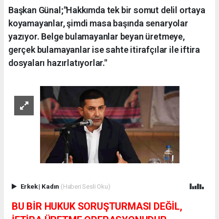
Başkan Günal;"Hakkımda tek bir somut delil ortaya
koyamayanlar, şimdi masa başında senaryolar
yazıyor. Belge bulamayanlar beyan üretmeye,
gerçek bulamayanlar ise sahte itirafçılar ile iftira
dosyaları hazırlatıyorlar."
Erkek
|
Kadın
(Haberi Sesli Oku)
BU BİR HUKUK SORUŞTURMASI DEĞİL,